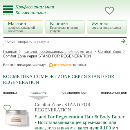
Магазин
Клиника
Журнал
профессиональной
Косметологические
советы косметолога
косметики
услуги
Главная
Каталог профессиональной косметики
Comfort Zone
Comfort Zone серия STAND FOR REGENERATION
Всего
1
позиция. Фильтр:
отключен
включить
КОСМЕТИКА COMFORT ZONE СЕРИЯ STAND FOR
REGENERATION
новинки
название
повышение цен
понижение цен
Comfort Zone
/ STAND FOR
REGENERATION
Stand For Regeneration Hair & Body Butter
- Восстанавливающее крем-масло для
лица, тела и волос с календулой 100 мл