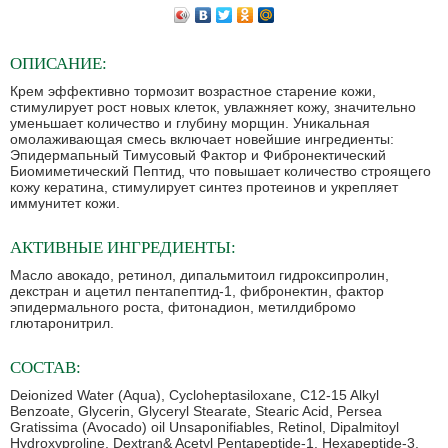
ОПИСАНИЕ:
Крем эффективно тормозит возрастное старение кожи,
стимулирует рост новых клеток, увлажняет кожу, значительно
уменьшает количество и глубину морщин. Уникальная
омолаживающая смесь включает новейшие ингредиенты:
Эпидермапьный Тимусовый Фактор и Фибронектический
Биомиметический Пептид, что повышает количество строящего
кожу кератина, стимулирует синтез протеинов и укрепляет
иммунитет кожи.
АКТИВНЫЕ ИНГРЕДИЕНТЫ:
Масло авокадо, ретинол, дипальмитоил гидроксипролин,
декстран и ацетил пентапептид-1, фибронектин, фактор
эпидермального роста, фитонадион, метилдибромо
глютаронитрил.
СОСТАВ:
Deionized Water (Aqua), Cycloheptasiloxane, C12-15 Alkyl
Benzoate, Glycerin, Glyceryl Stearate, Stearic Acid, Persea
Gratissima (Avocado) oil Unsaponifiables, Retinol, Dipalmitoyl
Hydroxyproline, Dextran& Acetyl Pentapeptide-1, Hexapeptide-3,