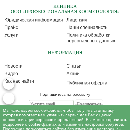
КЛИНИКА
ООО «ПРОФЕССИОНАЛЬНАЯ КОСМЕТОЛОГИЯ»
Юридическая информация
Лицензия
Прайс
Наши специалисты
Услуги
Политика обработки
персональных данных
ИНФОРМАЦИЯ
Новости
Статьи
Видео
Акции
Как нас найти
Публичная оферта
Подпишитесь на рассылку
Мы используем cookie-файлы, чтобы получить статистику,
Подписываясь на рассылку, Вы соглашаетесь c условиями политики
обработки
которая помогает нам улучшить сервис для Вас с целью
персональных данных
персонализации сервисов и предложений. Вы можете прочитать
подробнее о cookie-файлах или изменить настройки браузера.
Продолжая пользоваться сайтом без изменения настроек, вы