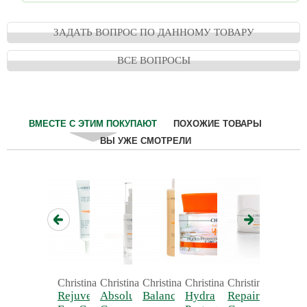
ЗАДАТЬ ВОПРОС ПО ДАННОМУ ТОВАРУ
ВСЕ ВОПРОСЫ
ВМЕСТЕ С ЭТИМ ПОКУПАЮТ
ПОХОЖИЕ ТОВАРЫ
ВЫ УЖЕ СМОТРЕЛИ
Christina
Christina
Christina
Christina
Christina
Christin
Rejuvenating Day
Absolute Fix -
Balancing Toner
Hydra
Repairing Night
Smooth