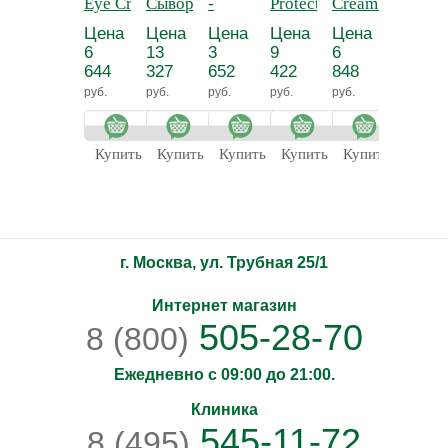
Eye Cream -
Сыворотка от
-
Protective Day
Cream - Ночно
Mask -
Омолаживающий
мимических
Балансирующий
Cream SPF25 -
восстанавлива
для
Цена
Цена
Цена
Цена
Цена
Цена
дневной крем
морщин
тоник
Дневной
крем
разгла
6
13
3
9
6
4
для глаз
(альтернатива
гидрозащитный
морщи
644
327
652
422
848
081
инъекциям
крем с СПФ-25
вокруг 
руб.
руб.
руб.
руб.
руб.
руб.
ботокса)
Купить
Купить
Купить
Купить
Купить
Купит
г. Москва, ул. Трубная 25/1
Интернет магазин
505-28-70
8 (800)
Ежедневно с 09:00 до 21:00.
Клиника
545-11-72
8 (495)