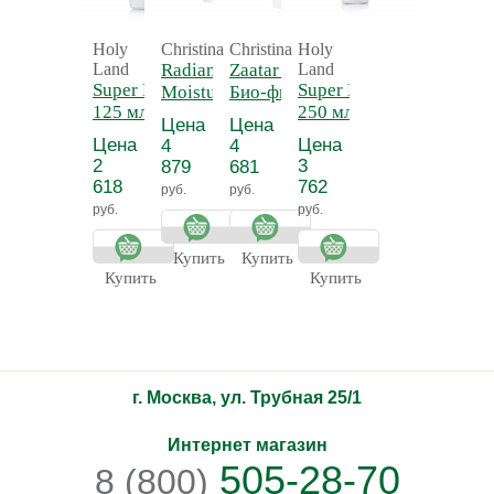
Holy
Christina
Christina
Holy
Land
Radiance
Zaatar Mask -
Land
Super Lotion
Super Lotion
Moisturizing
Био-фито
125 мл -
250 мл -
Mask -
успокаивающая
Цена
Цена
Лосьон для
Лосьон для
Увлажняющая
маска Заатар
Цена
Цена
4
4
растворения
растворения
Маска
для всех типов
2
3
879
681
комедонов
комедонов
«Сияние»
кожи
618
762
руб.
руб.
руб.
руб.
Купить
Купить
Купить
Купить
г. Москва, ул. Трубная 25/1
Интернет магазин
505-28-70
8 (800)