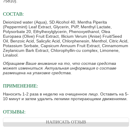
75810).
СОСТАВ:
Deionized water (Aqua), SD Alcohol 40, Mentha Piperita
(Peppermint) Leaf Extract, Glycerin, PVP, Menthyl Lactate,
Polysorbate 20, Ethylhexylglycerin, Phenoxyethanol, Olea
Europaea (Olive) Fruit Extract, Illicium Verum (Anise) Fruit/Seed
Oil, Benzoic Acid, Salicylic Acid, Chlorphenesin, Menthol, Citric Acid,
Potassium Sorbate, Capsicum Annuum Fruit Extract, Cinnamomum
Zeylanicum Bark Extract, Chlorophyllin-cu complex, Limonene,
Linalool.
Обращаем Ваше внимание на то, что состав средства
может измениться. Актуальная информация о составе
размещена на упаковке средства.
ПРИМЕНЕНИЕ:
Наносить 1-2 раза в неделю на очищенное лицо. Оставить на 5-
10 минут и затем удалить легкими протирающими движениями.
ОТЗЫВЫ:
НАПИСАТЬ ОТЗЫВ