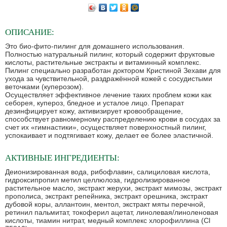
ОПИСАНИЕ:
Это био-фито-пилинг для домашнего использования.
Полностью натуральный пилинг, который содержит фруктовые
кислоты, растительные экстракты и витаминный комплекс.
Пилинг специально разработан доктором Кристиной Зехави для
ухода за чувствительной, раздражённой кожей с сосудистыми
веточками (куперозом).
Осуществляет эффективное лечение таких проблем кожи как
себорея, купероз, бледное и усталое лицо. Препарат
дезинфицирует кожу, активизирует кровообращение,
способствует равномерному распределению крови в сосудах за
счет их «гимнастики», осуществляет поверхностный пилинг,
успокаивает и подтягивает кожу, делает ее более эластичной.
АКТИВНЫЕ ИНГРЕДИЕНТЫ:
Деионизированная вода, рибофлавин, салициловая кислота,
гидроксипропил метил целлюлоза, гидролизированное
растительное масло, экстракт жерухи, экстракт мимозы, экстракт
прополиса, экстракт репейника, экстракт орешника, экстракт
дубовой коры, аллантоин, ментол, экстракт мяты перечной,
ретинил пальмитат, токоферил ацетат, линолевая/линоленовая
кислоты, тиамин нитрат, медный комплекс хлорофиллина (Cl