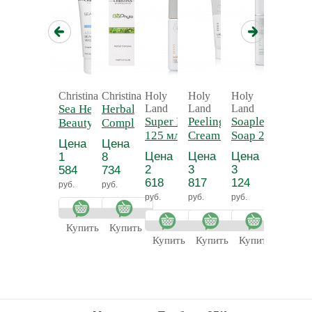
Christina
Christina
Holy
Holy
Holy
Sea Herbal
Herbal
Land
Land
Land
Super Lotion
Peeling
Soapless
Beauty Mask
Complex -
125 мл -
Cream 70
Soap 250
Azulene 60 мл.
Био-
Цена
Цена
Лосьон для
мл -
мл -
- Азуленовая
фитопилинг
Цена
Цена
Цена
1
8
растворения
Пилинг-
Ихтиоловое
маска красоты
облегченный
2
3
3
584
734
комедонов
крем
мыло
для
пилинг
618
817
124
руб.
руб.
"Лактолан"
чувствительной
руб.
руб.
руб.
кожи
Купить
Купить
Купить
Купить
Купить