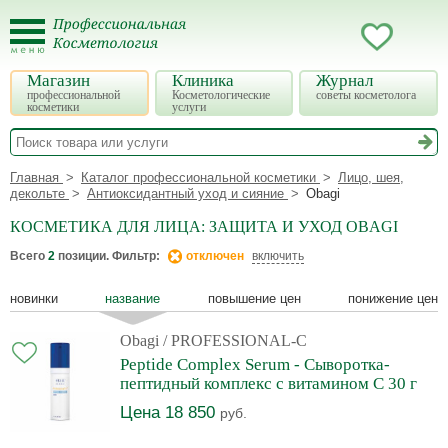
Магазин
Клиника
Журнал
профессиональной
Косметологические
советы косметолога
косметики
услуги
Главная
Каталог профессиональной косметики
Лицо, шея,
декольте
Антиоксидантный уход и сияние
Obagi
КОСМЕТИКА ДЛЯ ЛИЦА: ЗАЩИТА И УХОД OBAGI
Всего
2
позиции. Фильтр:
отключен
включить
новинки
название
повышение цен
понижение цен
Obagi
/ PROFESSIONAL-C
Peptide Complex Serum - Сыворотка-
пептидный комплекс с витамином С 30 г
Цена 18 850
руб.