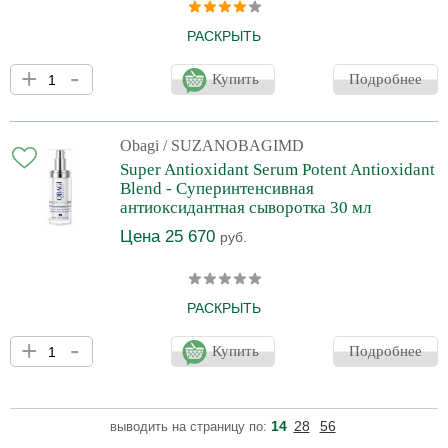
РАСКРЫТЬ
Эффективно корректирует и борется с видимыми признаками
+
-
старения кожи, восстанавливают её функциональное
Купить
Подробнее
состояние, защищает кожу от повреждающего воздействия
окружающей среды. На фоне применения Пептидного
комплекса увеличивается упругость и эластичность кожи,
уменьшается глубина морщин, восстанавливается
Obagi
/ SUZANOBAGIMD
равномерный тон кожи.
Super Antioxidant Serum Potent Antioxidant
Blend - Суперинтенсивная
антиоксидантная сыворотка 30 мл
Цена 25 670
руб.
РАСКРЫТЬ
Суперсыворотка содержит инновационную антиоксидантную
+
-
смесь восстанавливающих, успокаивающих и осветляющих
Купить
Подробнее
ингредиентов, разработанную для чувствительной кожи.
Действие сыворотки направленно на: Компенсацию
окислительного стресса. Уменьшение видимости мелких
морщин. Осветление цвета лица. Уменьшение раздражения.
14
28
56
выводить на страницу по:
Повышение уровня гидратации. Сыворотка универсальная и
некомедогенная, безопасна и эффективна для всех ти