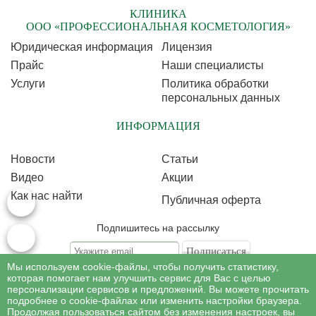
КЛИНИКА
ООО «ПРОФЕССИОНАЛЬНАЯ КОСМЕТОЛОГИЯ»
Юридическая информация
Лицензия
Прайс
Наши специалисты
Услуги
Политика обработки
персональных данных
ИНФОРМАЦИЯ
Новости
Статьи
Видео
Акции
Как нас найти
Публичная оферта
Подпишитесь на рассылку
Мы используем cookie-файлы, чтобы получить статистику,
Подписываясь на рассылку, Вы соглашаетесь c условиями политики
обработки
которая помогает нам улучшить сервис для Вас с целью
персональных данных
персонализации сервисов и предложений. Вы можете прочитать
подробнее о cookie-файлах или изменить настройки браузера.
Продолжая пользоваться сайтом без изменения настроек, вы
©
Профессиональная косметология
, 2007 - 2026