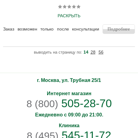
РАСКРЫТЬ
Концентрированное депигментирующее дневное средство для
европеоидной кожи I-IV типов. Сокращает проявления
Заказ возможен только после консультации
Подробнее
гиперпигментации и предупреждает появление пигментных
пятен. Снижает выработку меланина в коже.
14
28
56
выводить на страницу по:
г. Москва, ул. Трубная 25/1
Интернет магазин
505-28-70
8 (800)
Ежедневно с 09:00 до 21:00.
Клиника
545-11-72
8 (495)