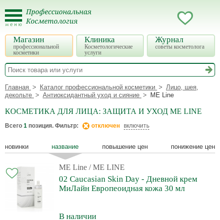
Магазин
Клиника
Журнал
профессиональной
Косметологические
советы косметолога
косметики
услуги
Главная
Каталог профессиональной косметики
Лицо, шея,
декольте
Антиоксидантный уход и сияние
ME Line
КОСМЕТИКА ДЛЯ ЛИЦА: ЗАЩИТА И УХОД ME LINE
Всего
1
позиция. Фильтр:
отключен
включить
новинки
название
повышение цен
понижение цен
ME Line
/ ME LINE
02 Caucasian Skin Day - Дневной крем
МиЛайн Европеоидная кожа 30 мл
В наличии