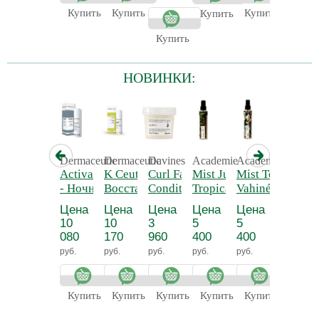
3*6*9
Купить
Купить
Купить
Купит
Купить
Купить
НОВИНКИ:
Dermaceutic
Dermaceutic
Davines
Academie
Academie
Academ
Activabiome
K Ceutic 40 -
Curl Fast
Mist Jungle
Mist Terre des
Mist S
- Ночной
Восстанавливающий
Conditioner -
Tropicale -
Vahinés - Мист
Delicat
крем для
крем с SPF-50
Экспресс-
Экзотический
тропический
Успок
Цена
Цена
Цена
Цена
Цена
Цена
кожи
кондиционер
бодрящий
«Полинезийска
цветоч
10
10
3
5
5
5
склонной к
для
мист
мечта»
«Нежн
080
170
960
400
400
400
акне
кудрявых и
«Тропические
Сакура
руб.
руб.
руб.
руб.
руб.
руб.
вьющихся
джунгли»
волос
Купить
Купить
Купить
Купить
Купить
Купит