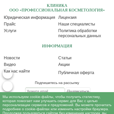
КЛИНИКА
ООО «ПРОФЕССИОНАЛЬНАЯ КОСМЕТОЛОГИЯ»
Юридическая информация
Лицензия
Прайс
Наши специалисты
Услуги
Политика обработки
персональных данных
ИНФОРМАЦИЯ
Новости
Статьи
Видео
Акции
Как нас найти
Публичная оферта
Подпишитесь на рассылку
Мы используем cookie-файлы, чтобы получить статистику,
Подписываясь на рассылку, Вы соглашаетесь c условиями политики
обработки
которая помогает нам улучшить сервис для Вас с целью
персональных данных
персонализации сервисов и предложений. Вы можете прочитать
подробнее о cookie-файлах или изменить настройки браузера.
Продолжая пользоваться сайтом без изменения настроек, вы