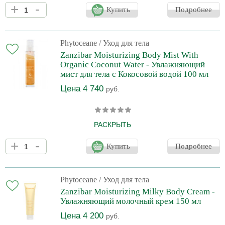
Легкое увлажняющее молочко для тела с освежающим
+
-
ароматом зеленого чая способствует увлажнению и очищению
Купить
Подробнее
кожи от токсинов и защите от свободных радикалов. Содержит
более 93% натуральных ингредиентов.Экстракт жании рубенс
обладает антиоксидантными свойствами, помогает увлажнять
кожу, стимулирует производство коллагена и защищает от
Phytoceane
/ Уход для тела
вредного воздействия окружающей среды.
Zanzibar Moisturizing Body Mist With
Organic Coconut Water - Увлажняющий
мист для тела с Кокосовой водой 100 мл
Цена 4 740
руб.
РАСКРЫТЬ
Свежая дымка из органической кокосовой воды окутывает кожу
+
-
нежным ароматом и мгновенно дарит комфорт и увлажнение
Купить
Подробнее
коже. Экстракт жании рубенс обладает антиоксидантными
свойствами, помогает увлажнять кожу, стимулирует
производство коллагена и защищает от вредного воздействия
окружающей среды.
Phytoceane
/ Уход для тела
Zanzibar Moisturizing Milky Body Cream -
Увлажняющий молочный крем 150 мл
Цена 4 200
руб.