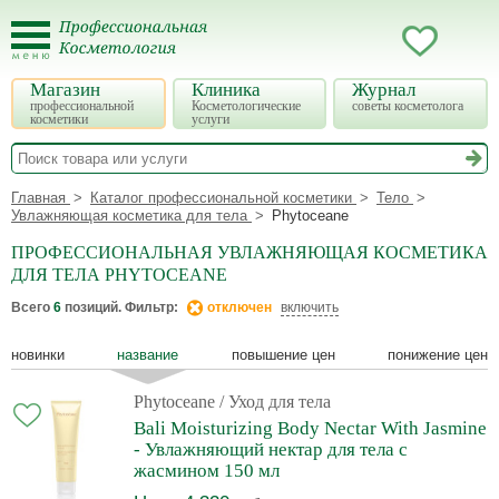
Магазин
Клиника
Журнал
профессиональной
Косметологические
советы косметолога
косметики
услуги
Главная
Каталог профессиональной косметики
Тело
Увлажняющая косметика для тела
Phytoceane
ПРОФЕССИОНАЛЬНАЯ УВЛАЖНЯЮЩАЯ КОСМЕТИКА
ДЛЯ ТЕЛА PHYTOCEANE
Всего
6
позиций. Фильтр:
отключен
включить
новинки
название
повышение цен
понижение цен
Phytoceane
/ Уход для тела
Bali Moisturizing Body Nectar With Jasmine
- Увлажняющий нектар для тела с
жасмином 150 мл