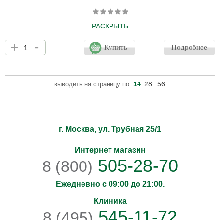
РАСКРЫТЬ
Погрузитесь в кристально чистые лагуны Занзибара!
+
-
Насыщенный и легкий молочный крем с кокосовым маслом
Купить
Подробнее
первого отжима заботится о коже тела. Кожа увлажнена,
напитана и благоухает солнечными нотами бергамота, ванили и
кокоса. Не оставляет липкости.
14
28
56
выводить на страницу по:
г. Москва, ул. Трубная 25/1
Интернет магазин
505-28-70
8 (800)
Ежедневно с 09:00 до 21:00.
Клиника
545-11-72
8 (495)