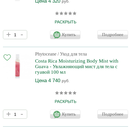
Цена 4 320
руб.
РАСКРЫТЬ
Нектар для тела со смягчающим жасмином и питательным
+
-
органическим кунжутным маслом мгновенно и надолго
Купить
Подробнее
увлажняет кожу. Свежий аромат белых цветов, нежно
окутывающий кожу.
Phytoceane
/ Уход для тела
Costa Rica Moisturizing Body Mist with
Guava - Увлажняющий мист для тела с
гуавой 100 мл
Цена 4 740
руб.
РАСКРЫТЬ
Свежий словно тропический дождь, мист мгновенно увлажняет и
+
-
освежает кожу. Моментально впитывается в кожу, оставляя
Купить
Подробнее
легкий экзотический аромат.