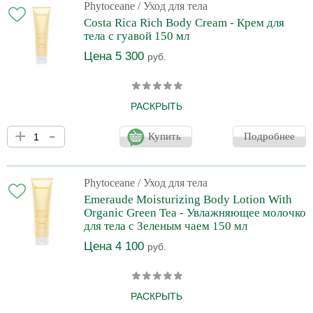
Phytoceane
/ Уход для тела
Costa Rica Rich Body Cream - Крем для
тела с гуавой 150 мл
Цена 5 300
руб.
РАСКРЫТЬ
Сливочный крем с восхитительным фруктово-цветочным
+
-
ароматом на 92 % состоит из натуральных компонентов.
Купить
Подробнее
Обогащенный маслами ши и макадамии, крем моментально
увлажняет кожу. Экстракт гуавы богатый витаминами,
минералами и ликопином обладает мощным антиоксидантным,
омолаживающим и восстанавливающим действием.
Phytoceane
/ Уход для тела
Emeraude Moisturizing Body Lotion With
Organic Green Tea - Увлажняющее молочко
для тела с Зеленым чаем 150 мл
Цена 4 100
руб.
РАСКРЫТЬ