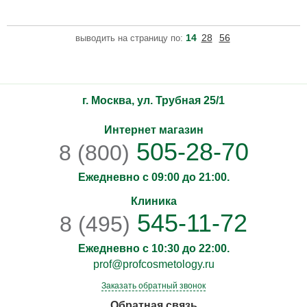
насыщенных омега масел и керамидов, которые уменьшают
признаки старения и полностью обновляют внешний вид кожи
вокруг глаз. Высокоэффективная смесь пептидов улучшает
14
28
56
выводить на страницу по:
внешний вид возрастных изменений и кругов под глазами.
Гиалуроновая кислота увлажняет кожу, придавая ей упругост
г. Москва, ул. Трубная 25/1
Интернет магазин
505-28-70
8 (800)
Ежедневно с 09:00 до 21:00.
Клиника
545-11-72
8 (495)
Ежедневно с 10:30 до 22:00.
prof@profcosmetology.ru
Заказать обратный звонок
Обратная связь