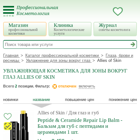
Магазин
Клиника
Журнал
профессиональной
Косметологические
советы косметолога
косметики
услуги
Главная
Каталог профессиональной косметики
Глаза, брови и
ресницы
Увлажнение для зоны вокруг глаз
Allies of Skin
УВЛАЖНЯЮЩАЯ КОСМЕТИКА ДЛЯ ЗОНЫ ВОКРУГ
ГЛАЗ ALLIES OF SKIN
Всего
2
позиции. Фильтр:
отключен
включить
новинки
название
повышение цен
понижение цен
Allies of Skin
/ Для глаз и губ
Peptide & Ceramide Repair Lip Balm -
Бальзам для губ с пептидами и
церамидами 1 шт.