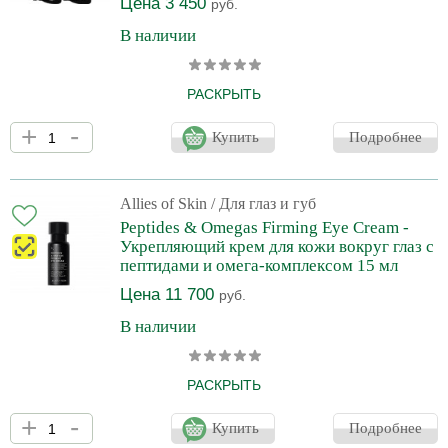
Цена 3 450
руб.
В наличии
РАСКРЫТЬ
Ультраувлажняющий восстанавливающий бальзам для губ
+
-
обогащен пептидами, керамидами, маслами облепихи, авокадо
Купить
Подробнее
и семян подсолнечника, маслом ши и витаминами С и Е.
Повышает эластичность и гладкость кожи губ. Может
использоваться самостоятельно или как база под декоративную
губную помаду.
Allies of Skin
/ Для глаз и губ
Peptides & Omegas Firming Eye Cream -
Укрепляющий крем для кожи вокруг глаз с
пептидами и омега-комплексом 15 мл
Цена 11 700
руб.
В наличии
РАСКРЫТЬ
Это универсальное средство для ухода за кожей вокруг глаз
+
-
состоит из мощного ряда активных веществ, таких как пептиды,
Купить
Подробнее
бакучиол, витамин С и гиалуроновая кислота, а также