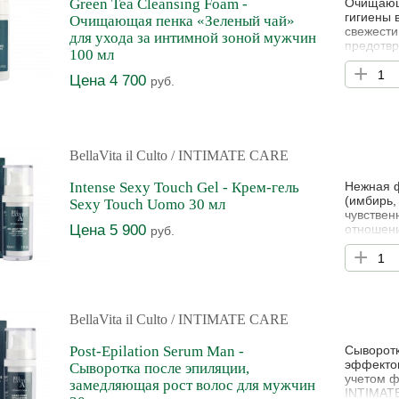
Green Tea Cleansing Foam -
Очищающа
гигиены 
Очищающая пенка «Зеленый чай»
свежести
для ухода за интимной зоной мужчин
предотвр
100 мл
трением.
+
занятий 
Цена 4 700
руб.
антистре
(женьшен
BellaVita il Culto
/ INTIMATE CARE
Intense Sexy Touch Gel - Крем-гель
Нежная ф
(имбирь,
Sexy Touch Uomo 30 мл
чувствен
Цена 5 900
отношени
руб.
кровообр
+
создана 
COMPLEX:
вазоакти
BellaVita il Culto
/ INTIMATE CARE
Post-Epilation Serum Man -
Сыворотк
эффектом
Сыворотка после эпиляции,
учетом ф
замедляющая рост волос для мужчин
INTIMAT