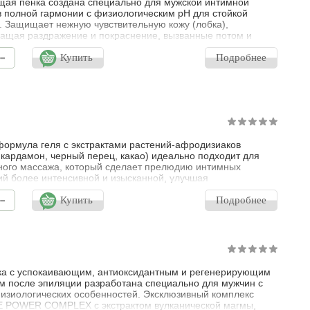
я пенка создана специально для мужской интимной
в полной гармонии с физиологическим pH для стойкой
. Защищает нежную чувствительную кожу (лобка),
ащая раздражение и покраснение, вызванные потом и
 Идеально подходит для гигиены после интимного акта и
-
спортом. Заряжает энергией, оказывает регенерирующее и
Купить
Подробнее
ссовое действие. Комбинация соков восточных растений
ь, чайное дерево, красный ч
ормула геля с экстрактами растений-афродизиаков
 кардамон, черный перец, какао) идеально подходит для
ного массажа, который сделает прелюдию интимных
й более интенсивной и изысканной, улучшая
ащение и увеличивая чувствительность. Мужская линия
-
на основе активного комплекса INTIMATE POWER
Купить
Подробнее
 экстракт вулканической магмы, экстракт мака, комплекс
вирующих аминокислот.
а с успокаивающим, антиоксидантным и регенерирующим
 после эпиляции разработана специально для мужчин с
изиологических особенностей. Эксклюзивный комплекс
E POWER COMPLEX с экстрактом вулканической магмы,