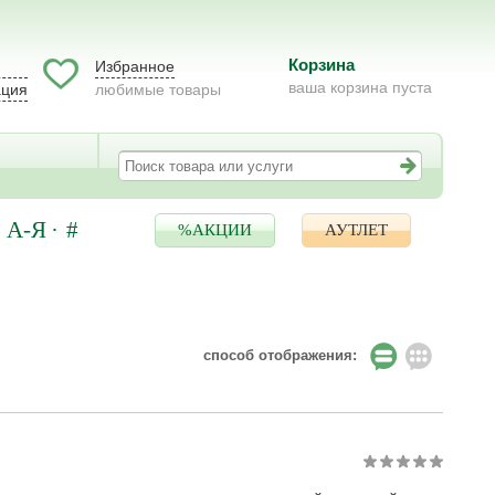
Корзина
Избранное
ваша корзина пуста
ация
любимые товары
А-Я
#
%АКЦИИ
АУТЛЕТ
способ отображения: