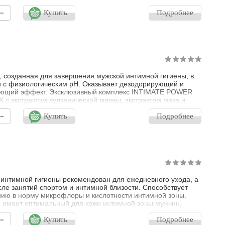
ом мака и аминокислотами, обеспечивает прилив жизненной
-
 регенерирующее, антистрессовое и восстанавливающее
Купить
Подробнее
.
 созданная для завершения мужской интимной гигиены, в
 с физиологическим рН. Оказывает дезодорирующий и
ующий эффект. Эксклюзивный комплекс INTIMATE POWER
с экстрактом вулканической магмы, экстрактом мака и
лотами, обеспечивает прилив жизненной энергии,
-
рующее, антистрессовое и восстанавливающее действие.
Купить
Подробнее
ия соков восточных растений (женьшень, чайное дерево,
чай) обладает интенсивным
 интимной гигиены рекомендован для ежедневного ухода, а
сле занятий спортом и интимной близости. Способствует
ию в норму микрофлоры и кислотности интимной зоны.
 имеет оптимальный для кожи интимной зоны мужчин,
к нейтральному рН. Деликатно очищает, не допуская сухости
-
форта. Оказывает успокаивающее, восстанавливающее и
Купить
Подробнее