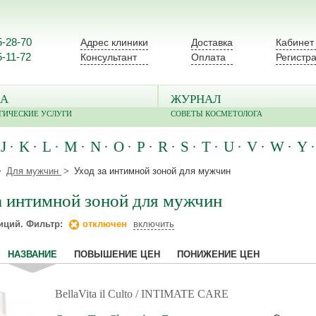
5-28-70
Адрес клиники
Доставка
Кабинет
5-11-72
Консультант
Оплата
Регистр
А
ЖУРНАЛ
ГИЧЕСКИЕ УСЛУГИ
СОВЕТЫ КОСМЕТОЛОГА
J
K
L
M
N
O
P
R
S
T
U
V
W
Y
Для мужчин
Уход за интимной зоной для мужчин
а интимной зоной для мужчин
иций. Фильтр:
отключен
включить
НАЗВАНИЕ
ПОВЫШЕНИЕ ЦЕН
ПОНИЖЕНИЕ ЦЕН
BellaVita il Culto
/ INTIMATE CARE