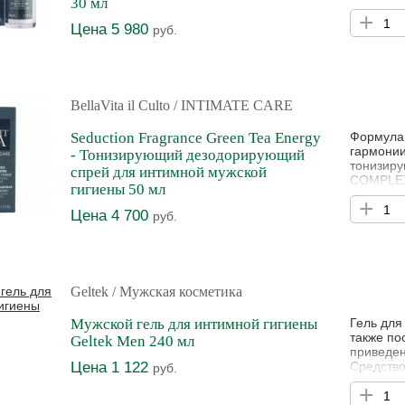
30 мл
экстракт
+
энергии,
Цена 5 980
руб.
действие
BellaVita il Culto
/ INTIMATE CARE
Seduction Fragrance Green Tea Energy
Формула,
гармонии
- Тонизирующий дезодорирующий
тонизир
спрей для интимной мужской
COMPLEX 
гигиены 50 мл
аминокис
+
регенери
Цена 4 700
руб.
Комбинац
красный 
Geltek
/ Мужская косметика
Мужской гель для интимной гигиены
Гель для
также по
Geltek Men 240 мл
приведен
Цена 1 122
Средство
руб.
близкий 
+
и диском