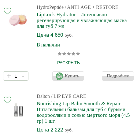
помады. Быстро впитывается, устраняя ощущение сухости и
стянутости кожи. При регулярном применении крема губы
HydroPeptide
/ ANTI-AGE + RESTORE
становятся мягкими, приобретают ухоженный вид с четким
LipLock Hydrator - Интенсивно
контуром.
регенерирующая и увлажняющая маска
для губ 7 мл
Цена 4 650
руб.
В наличии
РАСКРЫТЬ
Несмываемая маска-бальзам для губ с пептидным комплексом
+
-
Volulip™ и комбинацией роскошных масел способствует
Купить
Подробнее
усиленному синтезу коллагена и запускает процесс
восстановления, обновления и обеспечивает длительное
увлажнение губ, возвращает им естественный объем и
наполненность. Эффекты: - постепенно разглаживает тонкие
Dalton
/ LIP EYE CARE
линии и заломы на коже губ - восстанавливает липидный
Nourishing Lip Balm Smooth & Repair -
баланс кожи - предупреждает потерю влаги - смягчает грубую
Питательный бальзам для губ с бурыми
кожу, у
водорослями и солью мертвого моря (4.5
гр) 1 шт.
Цена 2 222
руб.