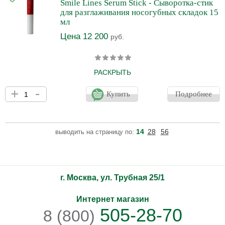
Smile Lines Serum Stick - Сыворотка-стик
активных компонентов обеспечивает выраженный результат
для разглаживания носогубных складок 15
увлажнения, питани
мл
Цена 12 200
руб.
РАСКРЫТЬ
Косметический девайс с новой концепцией! Уменьшает
+
-
морщины всего за две минуты в день. Первые результаты уже
Купить
Подробнее
на 5-й день применения. Функциональная сыворотка, которая
сочетает в себе натуральные и функциональные ингредиенты
для повышения прочности кожного покрова, выравнивания тона
и разглаживания морщин. Сокращение морщин и повышение
14
28
56
выводить на страницу по:
упругости: Hydrolyzed Collagen, Copper Tripeptide-1 и Acetyl
Hexapeptide-8. Уменьшение пигментации и выравнива
г. Москва, ул. Трубная 25/1
Интернет магазин
505-28-70
8 (800)