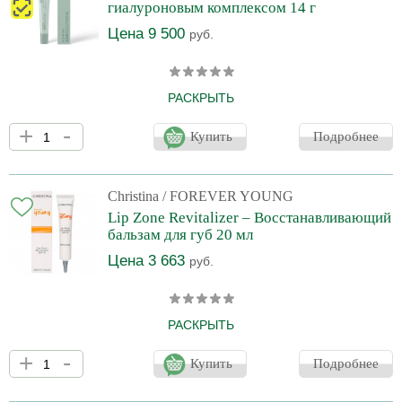
гиалуроновым комплексом 14 г
губ
Цена 9 500
руб.
РАСКРЫТЬ
Обеспечивает трехмерный подход к восстановлению
+
-
увлажнения, одновременно уменьшая проявление мелких и
Купить
Подробнее
глубоких морщин и возвращая губам их природную молодость.
Делает контур губ более четким. Смягчает и разглаживает
кисетные морщинки. Эффективно борется с видимыми
признаками старения кожи губ и окружающей области.
Christina
/ FOREVER YOUNG
Lip Zone Revitalizer – Восстанавливающий
бальзам для губ 20 мл
Цена 3 663
руб.
РАСКРЫТЬ
Средство с легкой текстурой увлажняет, смягчает и питает кожу
+
-
губ, заживляет трещинки, устраняет шелушение, заполняет и
Купить
Подробнее
разглаживает морщинки. Обладает солнцезащитным
действием. Может использоваться в качестве базы для губной