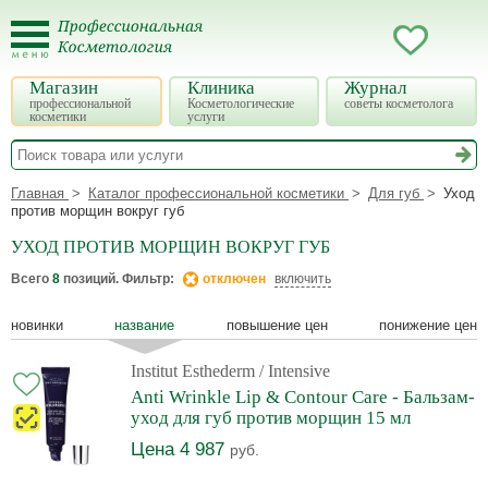
Магазин
Клиника
Журнал
профессиональной
Косметологические
советы косметолога
косметики
услуги
Главная
Каталог профессиональной косметики
Для губ
Уход
против морщин вокруг губ
УХОД ПРОТИВ МОРЩИН ВОКРУГ ГУБ
Всего
8
позиций. Фильтр:
отключен
включить
новинки
название
повышение цен
понижение цен
Institut Esthederm
/ Intensive
Anti Wrinkle Lip & Contour Care - Бальзам-
уход для губ против морщин 15 мл
Цена 4 987
руб.