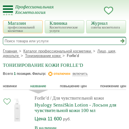
Магазин
Клиника
Журнал
профессиональной
Косметологические
советы косметолога
косметики
услуги
Главная
Каталог профессиональной косметики
Лицо, шея,
декольте
Тонизирование кожи
Forlle’d
ТОНИЗИРОВАНИЕ КОЖИ FORLLE’D
Всего
1
позиция. Фильтр:
отключен
включить
новинки
название
повышение цен
понижение цен
Forlle’d
/ Для чувствительной кожи
Hyalogy SensiSkin Lotion - Лосьон для
чувствительной кожи 100 мл
Цена 11 600
руб.
В наличии