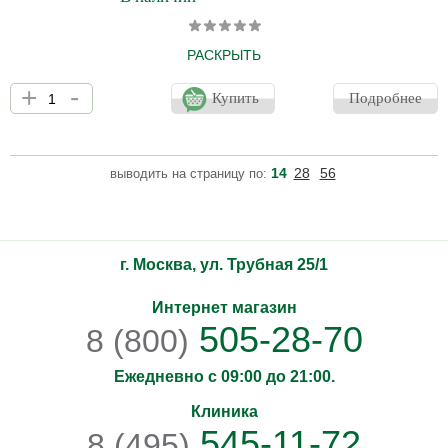
РАСКРЫТЬ
Увлажняющий лосьон, идеально подходящий для
+
-
чувствительной кожи, уменьшает воспаление за счет
Купить
Подробнее
увеличения активности провоспалительных цитокинов,
защищает и восстанавливает микробиоту кожи, а также
оказывает успокаивающее действие. Этот лосьон отлично
подходит для кожи с куперозом, куперозом, экземой, псориазом
14
28
56
выводить на страницу по:
- для продления и стабилизации ремиссии, а также для
реабилитации после агрессивных процедур. Основное
действие: увлажняет все сло
г. Москва, ул. Трубная 25/1
Интернет магазин
505-28-70
8 (800)
Ежедневно с 09:00 до 21:00.
Клиника
545-11-72
8 (495)