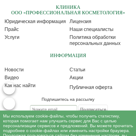
КЛИНИКА
ООО «ПРОФЕССИОНАЛЬНАЯ КОСМЕТОЛОГИЯ»
Юридическая информация
Лицензия
Прайс
Наши специалисты
Услуги
Политика обработки
персональных данных
ИНФОРМАЦИЯ
Новости
Статьи
Видео
Акции
Как нас найти
Публичная оферта
Подпишитесь на рассылку
Мы используем cookie-файлы, чтобы получить статистику,
Подписываясь на рассылку, Вы соглашаетесь c условиями политики
обработки
которая помогает нам улучшить сервис для Вас с целью
персональных данных
персонализации сервисов и предложений. Вы можете прочитать
подробнее о cookie-файлах или изменить настройки браузера.
Продолжая пользоваться сайтом без изменения настроек, вы