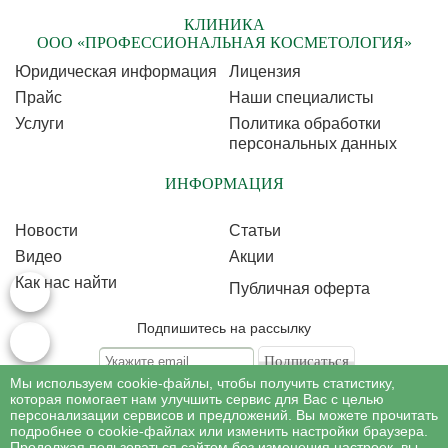
КЛИНИКА
ООО «ПРОФЕССИОНАЛЬНАЯ КОСМЕТОЛОГИЯ»
Юридическая информация
Лицензия
Прайс
Наши специалисты
Услуги
Политика обработки
персональных данных
ИНФОРМАЦИЯ
Новости
Статьи
Видео
Акции
Как нас найти
Публичная оферта
Подпишитесь на рассылку
Мы используем cookie-файлы, чтобы получить статистику,
Подписываясь на рассылку, Вы соглашаетесь c условиями политики
обработки
которая помогает нам улучшить сервис для Вас с целью
персональных данных
персонализации сервисов и предложений. Вы можете прочитать
подробнее о cookie-файлах или изменить настройки браузера.
Продолжая пользоваться сайтом без изменения настроек, вы