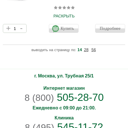
РАСКРЫТЬ
Солнцезащитный крем SPF50+ без тона с физическими
+
-
факторами защиты. Питательные ингредиенты сохраняют кожу
Купить
Подробнее
увлажненной и эластичной, а мощный стимулятор стволовых
клеток стимулирует молодость кожи и предотвращает
образование тонких линий и морщин. Подходит для всех типов
кожи.
14
28
56
выводить на страницу по:
г. Москва, ул. Трубная 25/1
Интернет магазин
505-28-70
8 (800)
Ежедневно с 09:00 до 21:00.
Клиника
545-11-72
8 (495)