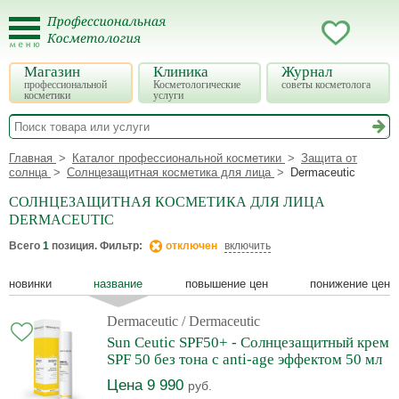
Магазин
Клиника
Журнал
профессиональной
Косметологические
советы косметолога
косметики
услуги
Главная
Каталог профессиональной косметики
Защита от
солнца
Солнцезащитная косметика для лица
Dermaceutic
СОЛНЦЕЗАЩИТНАЯ КОСМЕТИКА ДЛЯ ЛИЦА
DERMACEUTIC
Всего
1
позиция. Фильтр:
отключен
включить
новинки
название
повышение цен
понижение цен
Dermaceutic
/ Dermaceutic
Sun Ceutic SPF50+ - Солнцезащитный крем
SPF 50 без тона с anti-age эффектом 50 мл
Цена 9 990
руб.