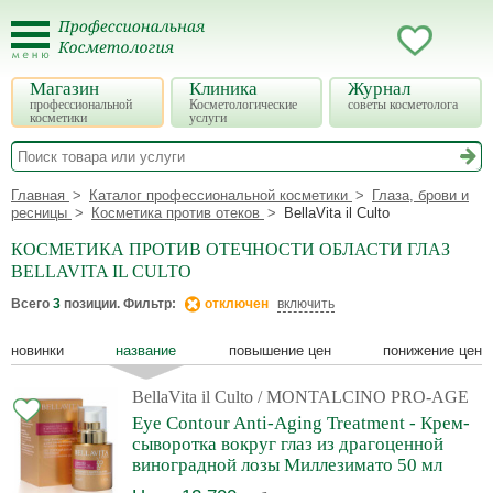
Магазин
Клиника
Журнал
профессиональной
Косметологические
советы косметолога
косметики
услуги
Главная
Каталог профессиональной косметики
Глаза, брови и
ресницы
Косметика против отеков
BellaVita il Culto
КОСМЕТИКА ПРОТИВ ОТЕЧНОСТИ ОБЛАСТИ ГЛАЗ
BELLAVITA IL CULTO
Всего
3
позиции. Фильтр:
отключен
включить
новинки
название
повышение цен
понижение цен
BellaVita il Culto
/ MONTALCINO PRO-AGE
Eye Contour Anti-Aging Treatment - Крем-
сыворотка вокруг глаз из драгоценной
виноградной лозы Миллезимато 50 мл