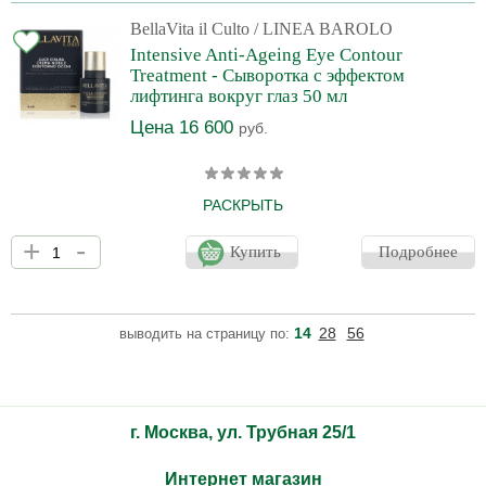
через 3 недели использования. Кожа вокруг глаз преображается
и выглядит более гладкой, здоровой, драгоценные золотые
BellaVita il Culto
/ LINEA BAROLO
микропигменты способствуют сияющему и возвышенному
Intensive Anti-Ageing Eye Contour
взгляду.
Treatment - Сыворотка с эффектом
лифтинга вокруг глаз 50 мл
Цена 16 600
руб.
РАСКРЫТЬ
Концентрат с доказанной эффективностью, бережно ухаживает
+
-
за самой хрупкой и нежной зоной вокруг глаз. Оказывает
Купить
Подробнее
мощное успокаивающее и восстанавливающее и уплотняющее
действие, помогая естественным функциям кожи и наполняя
зону вокруг глаз новой энергией и сиянием. Защищает от
факторов старения, устраняет признаки усталости и стресса.
14
28
56
выводить на страницу по:
При наличии темных кругов и мешков – улучшает
микроциркуляцию, делая взгляд сияющим и отдохнувшим.
г. Москва, ул. Трубная 25/1
Интернет магазин