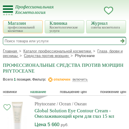
Магазин
Клиника
Журнал
профессиональной
Косметологические
советы косметолога
косметики
услуги
Главная
Каталог профессиональной косметики
Глаза, брови и
ресницы
Средства против морщин
Phytoceane
ПРОФЕССИОНАЛЬНЫЕ СРЕДСТВА ПРОТИВ МОРЩИН
PHYTOCEANE
Всего
1
позиция. Фильтр:
отключен
включить
новинки
название
повышение цен
понижение цен
Phytoceane
/ Ocean / Океан
Global Solution Eye Contour Cream -
Омолаживающий крем для глаз 15 мл
Цена 5 660
руб.