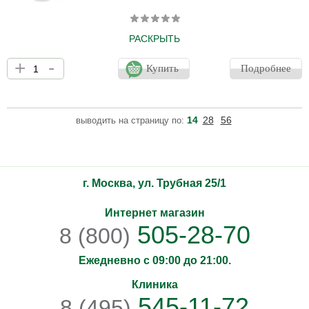
РАСКРЫТЬ
Шелковистый омолаживающий крем для области вокруг глаз
+
-
сочетает в себе натуральные водоросли и растительные
Купить
Подробнее
экстракты, обеспечивая мгновенное разглаживающее и
восстанавливающее действие на контур глаз. Аромат: жасмин,
цветок апельсина и сандал. Экстракт пальмария пальмата и
маннитол стимулируют дренаж. Экстракт хлореллы и экстракт
14
28
56
выводить на страницу по:
морского фенхеля многократно усиливают синтез коллагена.
Экстракт малахита обладает выраженным антиоксидантным
дейс
г. Москва, ул. Трубная 25/1
Интернет магазин
505-28-70
8 (800)
Ежедневно с 09:00 до 21:00.
Клиника
545-11-72
8 (495)