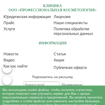
КЛИНИКА
ООО «ПРОФЕССИОНАЛЬНАЯ КОСМЕТОЛОГИЯ»
Юридическая информация
Лицензия
Прайс
Наши специалисты
Услуги
Политика обработки
персональных данных
ИНФОРМАЦИЯ
Новости
Статьи
Видео
Акции
Как нас найти
Публичная оферта
Подпишитесь на рассылку
Мы используем cookie-файлы, чтобы получить статистику,
Подписываясь на рассылку, Вы соглашаетесь c условиями политики
обработки
которая помогает нам улучшить сервис для Вас с целью
персональных данных
персонализации сервисов и предложений. Вы можете прочитать
подробнее о cookie-файлах или изменить настройки браузера.
Продолжая пользоваться сайтом без изменения настроек, вы