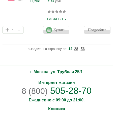
Цена 11 790
руб.
РАСКРЫТЬ
Сыворотка специально разработанна для ухода за деликатной
+
-
областью контура глаз. Она одновременно решает четыре
Купить
Подробнее
основные проблемы: темные круги, отечность, обезвоживание и
мелкие морщинки. Сыворотка борется с темными кругами,
уменьшая их пигментацию, помогая осветлить глаза и
избавиться от усталого взгляда. Наличие мощных активных
14
28
56
выводить на страницу по:
ингредиентов помогает стимулировать микроциркуляцию,
предотвращая скопление крови под кожей, что является
основной п
г. Москва, ул. Трубная 25/1
Интернет магазин
505-28-70
8 (800)
Ежедневно с 09:00 до 21:00.
Клиника