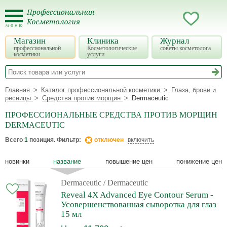
Магазин
Клиника
Журнал
профессиональной
Косметологические
советы косметолога
косметики
услуги
Главная
Каталог профессиональной косметики
Глаза, брови и
ресницы
Средства против морщин
Dermaceutic
ПРОФЕССИОНАЛЬНЫЕ СРЕДСТВА ПРОТИВ МОРЩИН
DERMACEUTIC
Всего
1
позиция. Фильтр:
отключен
включить
новинки
название
повышение цен
понижение цен
Dermaceutic
/ Dermaceutic
Reveal 4X Advanced Eye Contour Serum -
Усовершенствованная сыворотка для глаз
15 мл