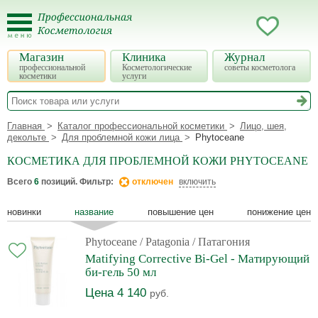
Магазин
Клиника
Журнал
профессиональной
Косметологические
советы косметолога
косметики
услуги
Главная
Каталог профессиональной косметики
Лицо, шея,
декольте
Для проблемной кожи лица
Phytoceane
КОСМЕТИКА ДЛЯ ПРОБЛЕМНОЙ КОЖИ PHYTOCEANE
Всего
6
позиций. Фильтр:
отключен
включить
новинки
название
повышение цен
понижение цен
Phytoceane
/ Patagonia / Патагония
Matifying Corrective Bi-Gel - Матирующий
би-гель 50 мл
Цена 4 140
руб.