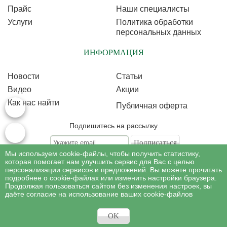
Прайс
Наши специалисты
Услуги
Политика обработки
персональных данных
ИНФОРМАЦИЯ
Новости
Статьи
Видео
Акции
Как нас найти
Публичная оферта
Подпишитесь на рассылку
Мы используем cookie-файлы, чтобы получить статистику,
Подписываясь на рассылку, Вы соглашаетесь c условиями политики
обработки
которая помогает нам улучшить сервис для Вас с целью
персональных данных
персонализации сервисов и предложений. Вы можете прочитать
подробнее о cookie-файлах или изменить настройки браузера.
Продолжая пользоваться сайтом без изменения настроек, вы
©
Профессиональная косметология
, 2007 - 2026
даёте согласие на использование ваших cookie-файлов
Все права на материалы сайта www.profcosmetology.ru охраняются в
соответствии c законом РФ «Об авторском праве и смежных правах».
Имеются противопоказания, необходима консультация специалиста.
OK