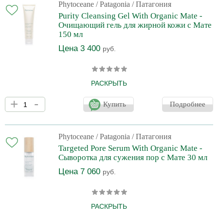
Phytoceane
/ Patagonia / Патагония
Purity Cleansing Gel With Organic Mate -
Очищающий гель для жирной кожи с Мате
150 мл
Цена 3 400
руб.
РАСКРЫТЬ
Нежный гель деликатно очищает жирную, комбинированную и
+
-
проблемную кожу, придавая ей матовость, а также свежий и
Купить
Подробнее
сияющий цвет лица. Экстракт органического чая Мате
оказывает выраженное противовоспалительное,
поросуживающее, успокаивающее, антиоксидантное действия.
Phytoceane
/ Patagonia / Патагония
Targeted Pore Serum With Organic Mate -
Сыворотка для сужения пор с Мате 30 мл
Цена 7 060
руб.
РАСКРЫТЬ