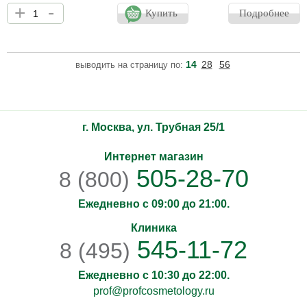
Гелевая сыворотка уменьшает видимость несовершенств и
+
-
выравнивает микрорельеф кожи.Трио кислот, сульфат цинка и
Купить
Подробнее
экстракт органического чая Мате глубоко очищают, оказывают
поросуживающее, противовоспалительное, антибактериальное
и себорегулирующее действия. Полисахарид глюкоманнан
интенсивно увлажняет, укрепляет липидный барьер и
14
28
56
выводить на страницу по:
восстанавливает микробиоту кожи.
г. Москва, ул. Трубная 25/1
Интернет магазин
505-28-70
8 (800)
Ежедневно с 09:00 до 21:00.
Клиника
545-11-72
8 (495)
Ежедневно с 10:30 до 22:00.
prof@profcosmetology.ru