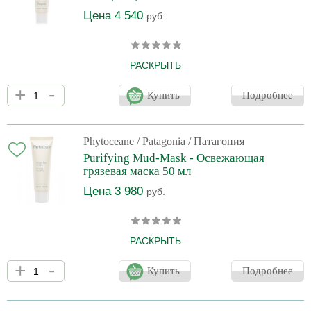
Цена 4 540
руб.
РАСКРЫТЬ
Очищающая маска с двумя видами глин устраняет загрязнения,
+
-
поглощает излишки кожного сала, матирует и оказывает
Купить
Подробнее
выраженное детокс действие. Благодаря маслу лесного ореха
маска не повреждает и не пересушивает кожу. Экстракт
органического чая Мате уменьшает воспаления, успокаивает
кожу, способствует сужению пор и проявляет антиоксидантную
Phytoceane
/ Patagonia / Патагония
защиту.
Purifying Mud-Mask - Освежающая
грязевая маска 50 мл
Цена 3 980
руб.
РАСКРЫТЬ
Кремовая маска устраняет загрязнения и поглощает излишки
+
-
кожного сала, матирует и выводит токсины. Морская грязь
Купить
Подробнее
Тетиса (ил древнего океана Тетис) обладает очищающим
действием, удаляет излишки себума, тем самым устраняя
закупорку пор и препятствуя появлению жирного блеска.