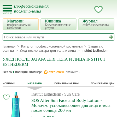
Магазин
Клиника
Журнал
профессиональной
Косметологические
советы косметолога
косметики
услуги
Главная
Каталог профессиональной косметики
Защита от
солнца
Уход после загара для тела и лица
Institut Esthederm
УХОД ПОСЛЕ ЗАГАРА ДЛЯ ТЕЛА И ЛИЦА INSTITUT
ESTHEDERM
Всего
1
позиция. Фильтр:
отключен
включить
новинки
название
повышение цен
понижение цен
Institut Esthederm
/ Sun Care
SOS After Sun Face and Body Lotion -
Молочко успокаивающее для лица и тела
после солнца 200 мл