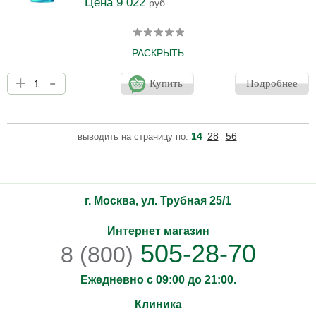
Цена 9 022
руб.
РАСКРЫТЬ
Успокаивающее и восстанавливающее молочко после солнца
+
-
для тела. Качественно и надолго увлажняет кожу,мгновенно
Купить
Подробнее
успокаивает и снимает ощущения жара и покалывания.
Интенсивно восстанавливает кожу после незапланированного
загара.
14
28
56
выводить на страницу по:
г. Москва, ул. Трубная 25/1
Интернет магазин
505-28-70
8 (800)
Ежедневно с 09:00 до 21:00.
Клиника