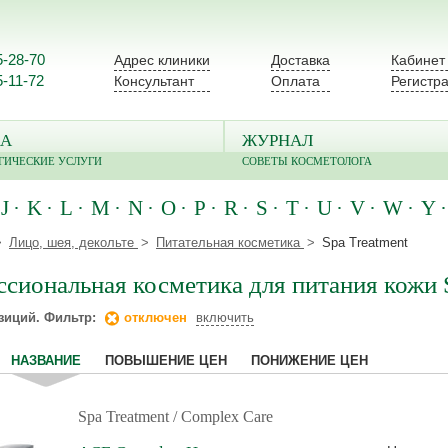
5-28-70
Адрес клиники
Доставка
Кабинет
5-11-72
Консультант
Оплата
Регистр
А
ЖУРНАЛ
ГИЧЕСКИЕ УСЛУГИ
СОВЕТЫ КОСМЕТОЛОГА
J
K
L
M
N
O
P
R
S
T
U
V
W
Y
Лицо, шея, декольте
Питательная косметика
Spa Treatment
сиональная косметика для питания кожи 
зиций. Фильтр:
отключен
включить
НАЗВАНИЕ
ПОВЫШЕНИЕ ЦЕН
ПОНИЖЕНИЕ ЦЕН
Spa Treatment
/ Complex Care