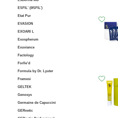
ESFIL' (ƏSFIL')
Etat Pur
EVASION
EXOARI L
Exospherum
Exuviance
Factology
Forlle’d
Formula by Dr. Lyuter
Framesi
GELTEK
Genosys
Germaine de Capuccini
GERnetic