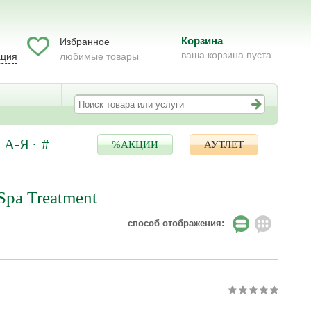
Корзина
Избранное
ваша корзина пуста
ация
любимые товары
А-Я
#
%АКЦИИ
АУТЛЕТ
Spa Treatment
способ отображения: