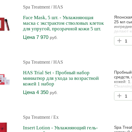
Spa Treatment
/ HAS
Face Mask, 5 шт. - Увлажняющая
Японская
25 мл сы
маска с экстрактом стволовых клеток
ингредие
для упругой, прозрачной кожи 5 шт.
делают к
маска на
Цена 7 970
руб.
+
стимулир
лица. А 
полность
Spa Treatment
/ HAS
HAS Trial Set - Пробный набор
Пробный 
средств,
миниатюр для ухода за возрастной
кожей: 1
кожей 1 набор
Cleansing
макияжа 
Цена 4 350
руб.
+
мароккан
очищает 
старения
Spa Treatment
/ Ex
Insert Lotion - Увлажняющий гель-
Spa Trea