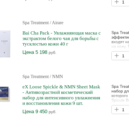
+
эффекту,
BAI CHA 
кожу. Эк
Spa Treatment
/ Airare
Bai Cha Pack - Увлажняющая маска с
Spa Trea
эффектив
экстрактом белого чая для борьбы с
входят н
тусклостью кожи 40 г
на кожу.
AIRARE B
Цена 5 198
руб.
+
полупроз
древесн
Spa Treatment
/ NMN
eX Loose Spickle & NMN Sheet Mask
Spa Trea
набор дл
- Антивозрастной косметический
которого
набор для интенсивного увлажнения
Spicule B
и восстановления кожи 9 шт.
(микросп
+
Microspic
Цена 9 450
руб.
глубокое
собой дв