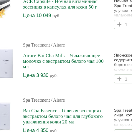
ACE Capsule - Ночная витаминная
Ночная э
Spa Trea
эссенция в капсулах для кожи 50 г
улучшит 
Цена 10 049
увлажняе
руб.
разглажи
+
круги по
ретинол?
ретинолу
Spa Treatment
/ Airare
Airare Bai Cha Milk - Увлажняющее
Японское
содержит
молочко с экстрактом белого чая 100
бороться
мл
слоях эп
способно
Цена 3 930
руб.
+
оставляя
защищает
Spa Treatment
/ Airare
Bai Cha Essence - Гелевая эссенция с
Spa Trea
лица, ко
экстрактом белого чая для глубокого
улучшает
увлажнения кожи 20 мл
которые 
воздейст
Цена 4 850
руб.