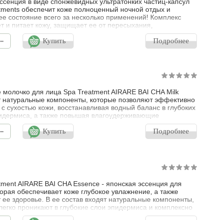
ссенция в виде спонжевидных ультратонких частиц-капсул
tments обеспечит коже полноценный ночной отдых и
ее состояние всего за несколько применений! Комплекс
т и питает кожу, защищает ее от пересыхания,
вает морщины, выравнивает цвет лица, убирает темные
-
д глазами, придает силы увядающей коже. Что такое чистый
Купить
Подробнее
 Это тип витамина А, который относится к чистому
, который не является пр
 молочко для лица Spa Treatment AIRARE BAI CHA Milk
 натуральные компоненты, которые позволяют эффективно
 с сухостью кожи, восстанавливая водный баланс в глубоких
идермиса, а также повышая влагоудерживающие
сти тканей. Молочко для кожи лица быстро впитывается, не
-
 липких ощущений, окутывает кожу увлажняющей вуалью и
Купить
Подробнее
 ее от сухости в течение длительного времени.
tment AIRARE BAI CHA Essence - японская эссенция для
торая обеспечивает коже глубокое увлажнение, а также
 ее здоровье. В ее состав входят натуральные компоненты,
легко проникают в глубокие слои эпидермиса и комплексно
вуют на сухую, уставшую кожу. Благодаря синергетическому