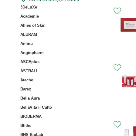
3DeLuXe
Academie
Allies of Skin
ALURAM
Aminu
Angiopharm
ASCEplus
ASTRALI
Atache
Barex
Bella Aura
BellaVita il Culto
BIODERMA
Blithe
BNS BioLab