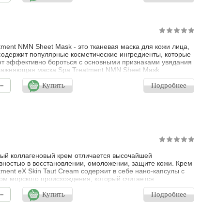
ции и препятствует старению кожи. Также увлажняющая
 для кожи содержи
tment NMN Sheet Mask - это тканевая маска для кожи лица,
содержит популярные косметические ингредиенты, которые
т эффективно бороться с основными признаками увядания
лажняющая маска Spa Treatment NMN Sheet Mask
вливает водный баланс на клеточном уровне, разглаживает
-
 возвращает коже упругость, гладкость и сияние.
Купить
Подробнее
уется использовать в комплексе с Косметическим гелем с
ами гиалуронов
ый коллагеновый крем отличается высочайшей
ностью в восстановлении, омоложении, защите кожи. Крем
tment eX Skin Taut Cream содержит в себе нано-капсулы с
ом морского происхождения, который считается
ьно близким к естественному белку человеческой кожи
-
. Морской коллаген – один из наиболее действенных
Купить
Подробнее
тов, для разглаживания эпидермиса и его обновления на
м уровне. Пептид легко у