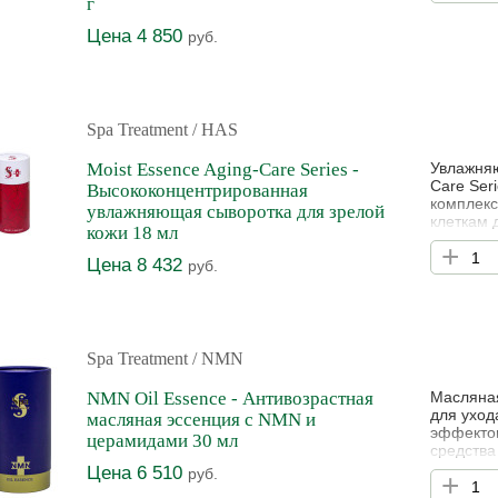
г
обладают
раздраже
Цена 4 850
руб.
Spa Treatment
/ HAS
Moist Essence Aging-Care Series -
Увлажняю
Care Ser
Высококонцентрированная
комплекс
увлажняющая сыворотка для зрелой
клеткам 
кожи 18 мл
коллаген
+
естеств
Цена 8 432
руб.
сыворотк
Series з
Spa Treatment
/ NMN
NMN Oil Essence - Антивозрастная
Масляная
для уход
масляная эссенция с NMN и
эффектом
церамидами 30 мл
средства
косметич
Цена 6 510
руб.
+
который 