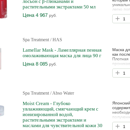
который 
лосьон с β-глюканами и
уникальн
растительными экстрактами 50 мл
легко по
положите
Цена 4 967
руб.
+
восстана
коже упр
кожи, ре
Spa Treatment
/ HAS
Lamellar Mask - Ламеллярная пенная
Маска дл
как посл
омолаживающая маска для лица 90 г
Плотная 
Цена 8 085
проникае
руб.
предотвр
+
увлажнен
Spa Treatment
/ Abso Water
Moist Cream - Глубоко
Японский
содержит
увлажняющий, смягчающий крем с
необходи
ионизированной водой,
полученн
растительными экстрактами и
кожу, а 
+
маслами для чувствительной кожи 30
глубоко 