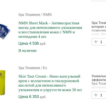
регенера
эссенция
Spa Treatment
/ NMN
NMN Sheet Mask - Антивозрастная
Spa Trea
которая 
маска для интенсивного увлажнения
позволяю
и восстановления кожи с NMN и
кожи. Ув
пептидами 4 шт.
восстана
+
морщины,
Цена 4 536
руб.
Рекоменд
кристалл
В наличии
Spa Treatment
/ Ex
Skin Taut Cream - Нано-капсульный
Уникальн
эффектив
крем с коллагеном и гиалуроновой
Spa Trea
кислотой для интенсивного
коллаген
увлажнения и упругости кожи 30 мл
максимал
+
пептидом
Цена 6 353
руб.
компонен
клеточно