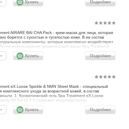
-
 активные компоненты эссенции-геля Spa Treatment AIRARE
Купить
Подробнее
Essence благоприятно воздействуют на сухую, уставшую
tment AIRARE BAI CHA Pack - крем-маска для лица, которая
но борется с сухостью и тусклостью кожи. В ее состав
атуральные компоненты, которые комплексно воздействуют
 После использования увлажняющей маски Spa Treatment
AI CHA Pack кожа становится более свежей, сияющей и
-
рачной. Крем-маска обладает приятным цитрусово-
Купить
Подробнее
ым ароматом.
tment eX Loose Spickle & NMN Sheet Mask - специальный
я комплексного ухода за возрастной кожей, в состав
 вошли. 1. Косметический гель Spa Treatment eX Loose
eauty Oil Gel (2,3 г) содержит микрокристаллы
икулы) гиалуроновой кислоты. Система доставки
-
ules - передовая технология, которая сочетает в себе
Купить
Подробнее
 проникновение и удержание влаги. Спикулы представляют
а типа полиэдр