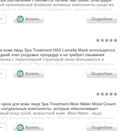
при распылении становится легким, как туман. Благодаря
ой проникающей формуле активные компоненты средства
падают в глубокие слои эпидермиса и оказывают быстрый
льный эффект. Лосьон Spa Treatment eX Insert Lotion
-
вливает водный баланс на клеточном уровне, возвращает
Купить
Подробнее
угость, гладкость и сияние. Для более глубокого увлажнения
я кожи лица Spa Treatment HAS Lamella Mask используется,
едний этап уходовых процедур и не требует смывания.
пенка с ламеллярной структурой легко впитывается и
т в роговой слой. Насыщая кожу полезными веществами и
ащая потерю влаги, делает ее упругой и естественно
-
ной. Рекомендовано для склонной к сухости кожи.
Купить
Подробнее
 крем для кожи лица Spa Treatment Abso Water Moist Cream
 натуральные компоненты, которые обеспечивают
мый уход сухой, возрастной коже. Abso Water - вода,
ая в результате электролиза. Она смягчает и разглаживает
также замедляет процесс увядания. Растительные экстракты
-
кондиционируют и увлажняют кожу, улучшают цвет лица,
Купить
Подробнее