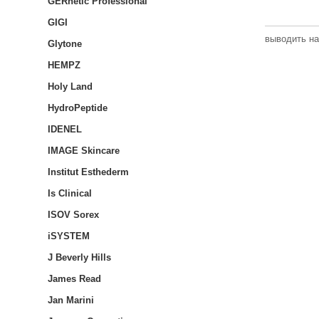
GERnetic Professional
GIGI
выводить на
Glytone
HEMPZ
Holy Land
HydroPeptide
IDENEL
IMAGE Skincare
Institut Esthederm
Is Clinical
ISOV Sorex
iSYSTEM
J Beverly Hills
James Read
Jan Marini