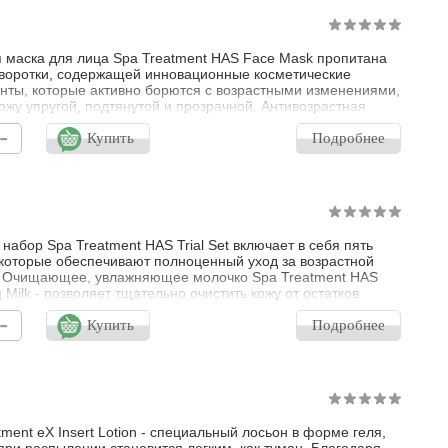
 маска для лица Spa Treatment HAS Face Mask пропитана
воротки, содержащей инновационные косметические
нты, которые активно борются с возрастными изменениями,
ожу упругой, подтянутой и прозрачной. Антивозрастная
сыщает клетки влагой, способствует уменьшению отеков,
-
ует процессы регенерации, уплотняет кожу и улучшает цвет
Купить
Подробнее
легкий аромат эфирного масла розы центифолии позволяет
ю рассла
набор Spa Treatment HAS Trial Set включает в себя пять
 которые обеспечивают полноценный уход за возрастной
. Очищающее, увлажняющее молочко Spa Treatment HAS
 Milk - позволяет тщательно очистить кожу от остатков
и стойких загрязнений. 2. Очищающая пенка с
-
ской глиной Spa Treatment HAS Washing Foam - глубоко
Купить
Подробнее
поры от стойких загрязнений, замедляет процессы
, возвращает лицу свежий,
tment eX Insert Lotion - специальный лосьон в форме геля,