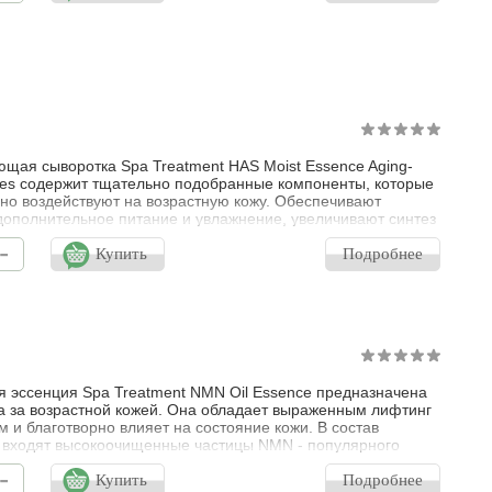
 регенерирующим действием, помогают уменьшить
ния, с
щая сыворотка Spa Treatment HAS Moist Essence Aging-
ies содержит тщательно подобранные компоненты, которые
но воздействуют на возрастную кожу. Обеспечивают
дополнительное питание и увлажнение, увеличивают синтез
а, разглаживают морщины, помогают восстановить
-
енные защитные функции эпидермиса. Омолаживающая
Купить
Подробнее
а для лица Spa Treatment HAS Moist Essence Aging-Care
апускает процессы регене
 эссенция Spa Treatment NMN Oil Essence предназначена
а за возрастной кожей. Она обладает выраженным лифтинг
 и благотворно влияет на состояние кожи. В состав
 входят высокоочищенные частицы NMN - популярного
еского ингредиента - никотинамидмононуклеотид (NMN),
-
улучшает клеточный метаболизм, активизирует процессы
Купить
Подробнее