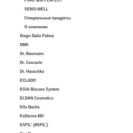
PURE and PERFECT
SENSI-WELL
Специальные продукты
О компании
Diego Dalla Palma
DMK
Dr. Baumann
Dr. Ceuracle
Dr. Hauschka
ECLADO
EGIA Biocare System
ELDAN Cosmetics
Ella Bache
EsDerma MD
ESFIL' (ƏSFIL')