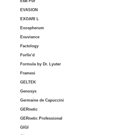
Etat Pur
EVASION
EXOARI L
Exospherum
Exuviance
Factology
Forlle’d
Formula by Dr. Lyuter
Framesi
GELTEK
Genosys
Germaine de Capuccini
GERnetic
GERnetic Professional
GIGI