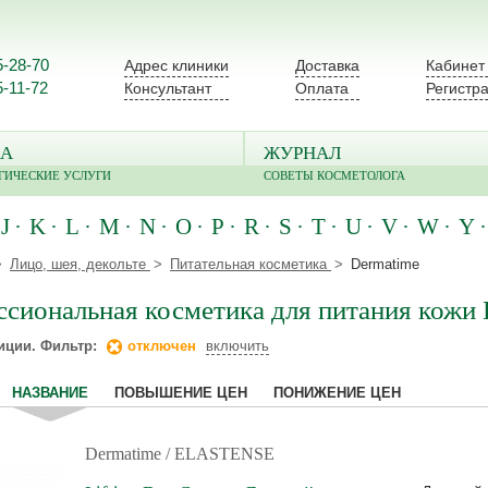
5-28-70
Адрес клиники
Доставка
Кабинет
5-11-72
Консультант
Оплата
Регистр
А
ЖУРНАЛ
ГИЧЕСКИЕ УСЛУГИ
СОВЕТЫ КОСМЕТОЛОГА
J
K
L
M
N
O
P
R
S
T
U
V
W
Y
Лицо, шея, декольте
Питательная косметика
Dermatime
сиональная косметика для питания кожи 
иции. Фильтр:
отключен
включить
НАЗВАНИЕ
ПОВЫШЕНИЕ ЦЕН
ПОНИЖЕНИЕ ЦЕН
Dermatime
/ ELASTENSE