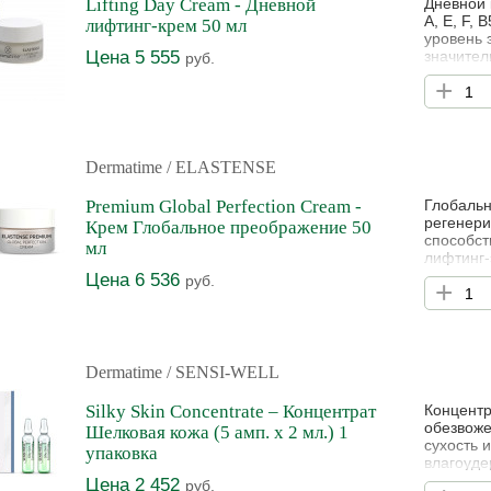
Lifting Day Cream - Дневной
Дневной 
A, E, F,
лифтинг-крем 50 мл
уровень 
Цена 5 555
значител
руб.
признака
+
Укрепляе
комфортн
Оказывае
Dermatime
/ ELASTENSE
Premium Global Perfection Cream -
Глобальн
регенери
Крем Глобальное преображение 50
способст
мл
лифтинг-
увлажнен
Цена 6 536
руб.
+
антиокси
Оказывае
повышает
Dermatime
/ SENSI-WELL
Silky Skin Concentrate – Концентрат
Концентр
обезвоже
Шелковая кожа (5 амп. х 2 мл.) 1
сухость 
упаковка
влагоуде
оказывае
Цена 2 452
руб.