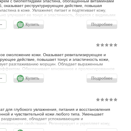
крем с биопептидами эластина, обогащенный витаминами
 B5, оказывает реструктурирующее действие, повышая
эластина в коже. Увлажняет, питает и подтягивает кожу,
ьно улучшает ее тонус и эластичность, борется с видимыми
ми усталости и старения, предотвращает их появление.
-
т кожу, активизирует ее защитные механизмы, обеспечивая
Купить
Подробнее
ые ощущения, как в летнее, так и в зимнее время.
т пролонгиро
ое омоложение кожи. Оказывает ревитализирующее и
рующее действие, повышает тонус и эластичность кожи,
вует разглаживанию морщин. Обладает выраженным
эффектом. Обеспечивает мгновенное и пролонгированное
ие и питание. Крем с биопептидами эластина и мощным
-
дантным комплексом для глобального омоложения кожи.
Купить
Подробнее
т ревитализирующее и регенерирующее действие,
 тонус и эластичность кожи, спосо
ат для глубокого увлажнения, питания и восстановления
нной и чувствительной кожи любого типа. Уменьшает
и раздражение, обладает успокаивающим и
рживающим свойствами. Регенерирует и укрепляет кожу,
т антиоксидантное, противовоспалительное и