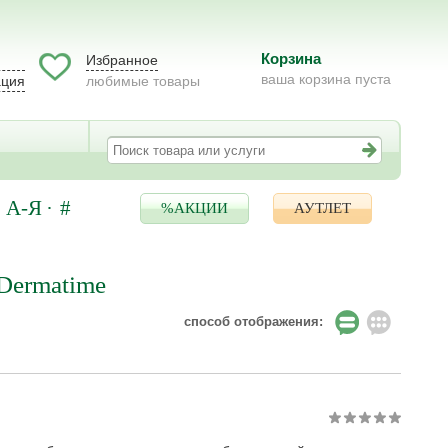
Корзина
Избранное
ваша корзина пуста
ация
любимые товары
А-Я
#
%АКЦИИ
АУТЛЕТ
Dermatime
способ отображения: