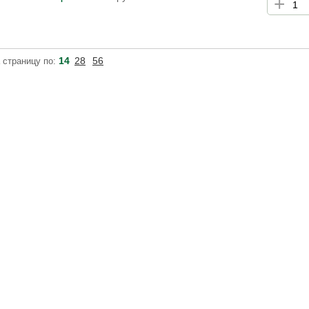
+
антистре
факторов
шелковис
14
28
56
 страницу по: