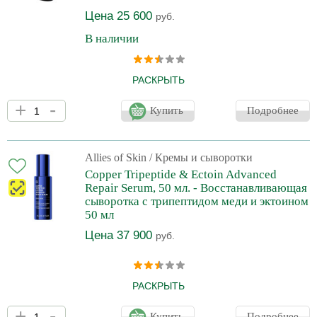
Цена 25 600
руб.
В наличии
РАСКРЫТЬ
Сыворотка с клинически проверенной
+
-
ультраконцентрированной формулой восстанавливает и
Купить
Подробнее
укрепляет кожу, минимизирует покраснение и раздражение,
уменьшает проявленность признаков старения. Для всех типов
кожи, особенно при высокой чувствительности и в
постпроцедурный период. При постоянном применении: -
Allies of Skin
/ Кремы и сыворотки
Мгновенно увлажняет кожу. - Делает кожу гладкой и сияющей. -
Copper Tripeptide & Ectoin Advanced
Значительное улучшение качества кожи. - Устранение
Repair Serum, 50 мл. - Восстанавливающая
покраснений и раздражений. -
сыворотка с трипептидом меди и эктоином
50 мл
Цена 37 900
руб.
РАСКРЫТЬ
Сыворотка с клинически проверенной
+
-
ультраконцентрированной формулой восстанавливает и
Купить
Подробнее