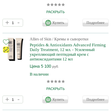
РАСКРЫТЬ
Сыворотка с легкой текстурой быстро впитывается и
+
-
моментально увлажняет кожу. Сочетание комплекса пептидов и
Купить
Подробнее
фактора роста обеспечивает интенсивное укрепление и
разглаживание кожи даже в тех областях, которые наиболее
подвержены образованию морщин: "гусиные лапки", линии лба
и межбровья, носогубные складки. Роскошный инновационный
Allies of Skin
/ Кремы и сыворотки
продукт с выраженным anti age действием.
Peptides & Antioxidants Advanced Firming
Daily Treatment, 12 мл. - Усиленный
укрепляющий пептидный крем с
антиоксидантами 12 мл
Цена 5 100
руб.
В наличии
РАСКРЫТЬ
5 в 1: увлажняет, укрепляет, очищает, обеспечивает
+
-
антиоксидантную защиту и осветляет кожу. Allies of skin Peptides
Купить
Подробнее
Antioxidants Advanced Firming Daily Treatment— это
инновационный крем для лица, который поможет вам сохранить