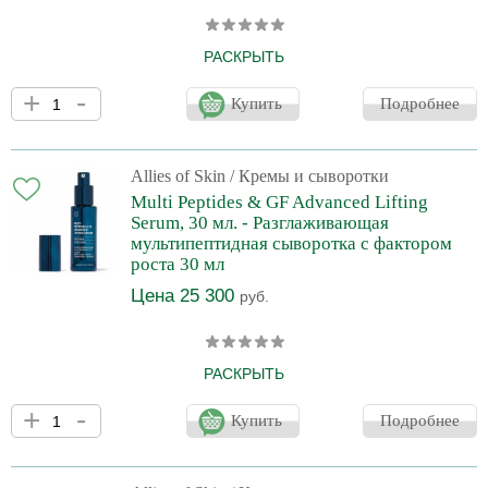
РАСКРЫТЬ
Сыворотка с легкой текстурой быстро впитывается и
+
-
моментально увлажняет кожу. Сочетание комплекса пептидов и
Купить
Подробнее
фактора роста обеспечивает интенсивное укрепление и
разглаживание кожи даже в тех областях, которые наиболее
подвержены образованию морщин: "гусиные лапки", линии лба
и межбровья, носогубные складки. Роскошный инновационный
Allies of Skin
/ Кремы и сыворотки
продукт с выраженным anti age действием.
Multi Peptides & GF Advanced Lifting
Serum, 30 мл. - Разглаживающая
мультипептидная сыворотка с фактором
роста 30 мл
Цена 25 300
руб.
РАСКРЫТЬ
Сыворотка с легкой текстурой быстро впитывается и
+
-
моментально увлажняет кожу. Сочетание комплекса пептидов и
Купить
Подробнее
фактора роста обеспечивает интенсивное укрепление и
разглаживание кожи даже в тех областях, которые наиболее
подвержены образованию морщин: "гусиные лапки", линии лба