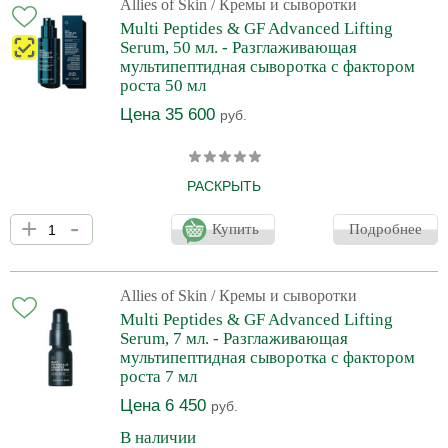
и межбровья, носогубные складки. Роскошный инновационный
Allies of Skin
/ Кремы и сыворотки
продукт с выраженным anti age действием.
Multi Peptides & GF Advanced Lifting
Serum, 50 мл. - Разглаживающая
мультипептидная сыворотка с фактором
роста 50 мл
Цена 35 600
руб.
РАСКРЫТЬ
Сыворотка с легкой текстурой быстро впитывается и
+
-
моментально увлажняет кожу. Сочетание комплекса пептидов и
Купить
Подробнее
фактора роста обеспечивает интенсивное укрепление и
разглаживание кожи даже в тех областях, которые наиболее
подвержены образованию морщин: "гусиные лапки", линии лба
и межбровья, носогубные складки. Роскошный инновационный
Allies of Skin
/ Кремы и сыворотки
продукт с выраженным anti age действием.
Multi Peptides & GF Advanced Lifting
Serum, 7 мл. - Разглаживающая
мультипептидная сыворотка с фактором
роста 7 мл
Цена 6 450
руб.
В наличии