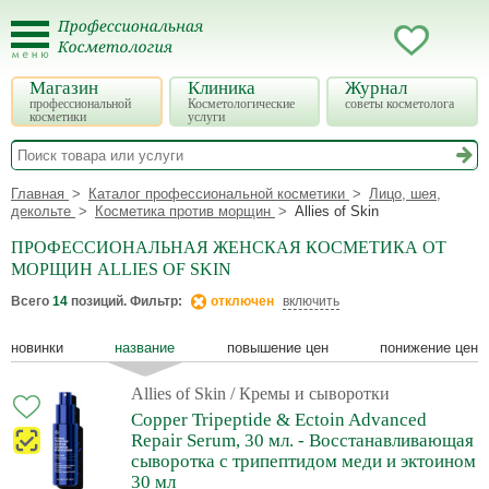
Магазин
Клиника
Журнал
профессиональной
Косметологические
советы косметолога
косметики
услуги
Главная
Каталог профессиональной косметики
Лицо, шея,
декольте
Косметика против морщин
Allies of Skin
ПРОФЕССИОНАЛЬНАЯ ЖЕНСКАЯ КОСМЕТИКА ОТ
МОРЩИН ALLIES OF SKIN
Всего
14
позиций. Фильтр:
отключен
включить
новинки
название
повышение цен
понижение цен
Allies of Skin
/ Кремы и сыворотки
Copper Tripeptide & Ectoin Advanced
Repair Serum, 30 мл. - Восстанавливающая
сыворотка с трипептидом меди и эктоином
30 мл