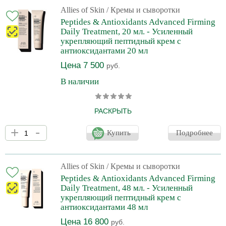
молодость и красоту вашей кожи. Крем содержит мощные
пептиды и антиоксиданты, которые помогают бороться с
Allies of Skin
/ Кремы и сыворотки
признаками старения кожи, такими как морщины, потеря
Peptides & Antioxidants Advanced Firming
упругости и эластичности. Он также увлажняет кожу, делая е
Daily Treatment, 20 мл. - Усиленный
укрепляющий пептидный крем с
антиоксидантами 20 мл
Цена 7 500
руб.
В наличии
РАСКРЫТЬ
5 в 1: увлажняет, укрепляет, очищает, обеспечивает
+
-
антиоксидантную защиту и осветляет кожу. Allies of skin Peptides
Купить
Подробнее
Antioxidants Advanced Firming Daily Treatment— это
инновационный крем для лица, который поможет вам сохранить
молодость и красоту вашей кожи. Крем содержит мощные
пептиды и антиоксиданты, которые помогают бороться с
Allies of Skin
/ Кремы и сыворотки
признаками старения кожи, такими как морщины, потеря
Peptides & Antioxidants Advanced Firming
упругости и эластичности. Он также увлажняет кожу, делая е
Daily Treatment, 48 мл. - Усиленный
укрепляющий пептидный крем с
антиоксидантами 48 мл
Цена 16 800
руб.