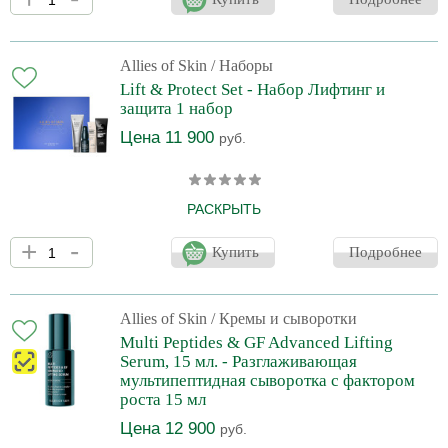
укрепляет кожу, минимизирует покраснение и раздражение,
уменьшает проявленность признаков старения. Для всех типов
кожи, особенно при высокой чувствительности и в
постпроцедурный период. При постоянном применении: -
Allies of Skin
/ Наборы
Мгновенно увлажняет кожу. - Делает кожу гладкой и сияющей. -
Lift & Protect Set - Набор Лифтинг и
Значительное улучшение качества кожи. - Устранение
защита 1 набор
покраснений и раздражений. -
Цена 11 900
руб.
РАСКРЫТЬ
Комплексный уход включающий все необходимые шаги для
+
-
поддержания молодости, упругости и здоровья кожи. В наборе:
Купить
Подробнее
1. Molecular Silk Amino Hydrating Cleanser, 25 ml 2. Multi Peptides
& GF Advanced Lifting Serum, 7 ml 3. Peptides & Antioxidants
Advanced Firming Daily Treatment, 12 ml 4. The One SPF 50
Invisible Sunscreen Gel , 20 ml
Allies of Skin
/ Кремы и сыворотки
Multi Peptides & GF Advanced Lifting
Serum, 15 мл. - Разглаживающая
мультипептидная сыворотка с фактором
роста 15 мл
Цена 12 900
руб.