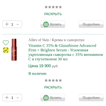
РАСКРЫТЬ
Многозадачный увлажняющий крем обогащен ретинальдегидом
+
-
пролонгированного действия, пептидами, антиоксидантами и
Купить
Подробнее
органическими маслами. Интенсивно увлажняет, осветляет и
минимизирует признаки старения кожи. Для всех типов кожи,
особенно для тусклой и с признаками старения. При первом
применении: Кожа получает превосходное пролонгированное
Allies of Skin
/ Кремы и сыворотки
увлажнение. При постоянном применении: Уменьшает признаки
Vitamin C 35% & Glutathione Advanced
старения, разглаживает и укрепляет кожу. Улучшае
Firm + Brighten Serum - Усиленная
укрепляющая сыворотка с 35% витамином
С и глутатионом 30 мл
Цена 19 900
руб.
В наличии
РАСКРЫТЬ
Сыворотка от Allies of Skin содержит 35% витамина С и мощный
+
-
антиоксидантный комплекс, который выравнивает тон кожи,
Купить
Подробнее
стимулирует выработку коллагена и придает ей сияние и
эластичность. Первая в мире безводная 35% сыворотка с