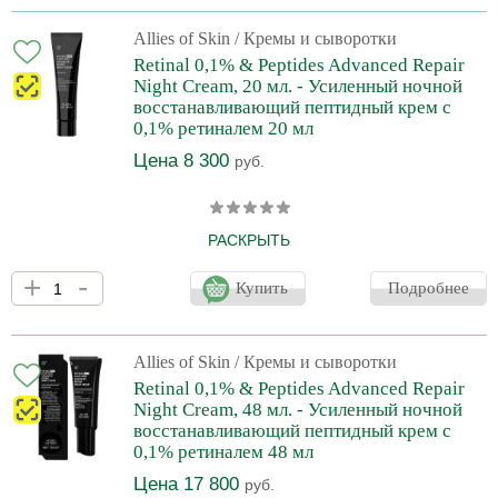
молодость и красоту вашей кожи. Крем содержит мощные
пептиды и антиоксиданты, которые помогают бороться с
Allies of Skin
/ Кремы и сыворотки
признаками старения кожи, такими как морщины, потеря
Retinal 0,1% & Peptides Advanced Repair
упругости и эластичности. Он также увлажняет кожу, делая е
Night Cream, 20 мл. - Усиленный ночной
восстанавливающий пептидный крем с
0,1% ретиналем 20 мл
Цена 8 300
руб.
РАСКРЫТЬ
Многозадачный увлажняющий крем обогащен ретинальдегидом
+
-
пролонгированного действия, пептидами, антиоксидантами и
Купить
Подробнее
органическими маслами. Интенсивно увлажняет, осветляет и
минимизирует признаки старения кожи. Для всех типов кожи,
особенно для тусклой и с признаками старения. При первом
применении: Кожа получает превосходное пролонгированное
Allies of Skin
/ Кремы и сыворотки
увлажнение. При постоянном применении: Уменьшает признаки
Retinal 0,1% & Peptides Advanced Repair
старения, разглаживает и укрепляет кожу. Улучшае
Night Cream, 48 мл. - Усиленный ночной
восстанавливающий пептидный крем с
0,1% ретиналем 48 мл
Цена 17 800
руб.