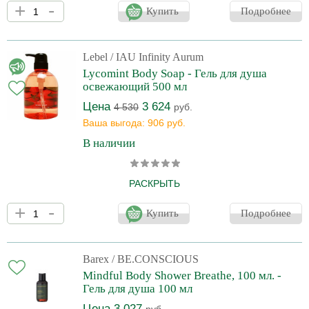
+
-
затерянного среди пышных джунглей и древних храмов.
Купить
Подробнее
Подобно тому, как Убуд приглашает к внутреннему единению,
легендарный аромат Tranquillity™ дарит ощущение
умиротворения и душевного комфорта. Насыщенные
эфирными маслами кедра и сладкого апельсина, эти средства
Lebel
/ IAU Infinity Aurum
бережно окутывают кожу, а их чарующий аромат наполняет
Lycomint Body Soap - Гель для душа
тело и разум чувством безмятежности. В набор входит: - Гель
освежающий 500 мл
Цена
3 624
4 530
руб.
Ваша выгода: 906 руб.
В наличии
РАСКРЫТЬ
Нежный гель для душа с растительными очищающими
+
-
компонентами и антиоксидантами. Делает кожу мягкой и
Купить
Подробнее
бархатистой, стимулирует ее обновление. Гель Lebel IAU
Lycomint Body Soap образует пышную пену и обладает
прекрасным освежающим эффектом.
Barex
/ BE.CONSCIOUS
Mindful Body Shower Breathe, 100 мл. -
Гель для душа 100 мл
Цена 3 027