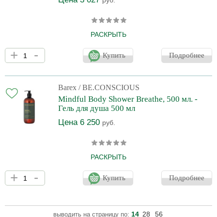
руб.
РАСКРЫТЬ
Древесные ноты Breathe создают уютную атмосферу,
+
-
напоминающую тепло костра в лесу, позволяя глубоко
Купить
Подробнее
вздохнуть и расслабиться после трудового дня. Принятие душа
или ванны может создать условия для того, чтобы войти в
контакт с вашим внутренним «я», превращая ваше тело в врата
к осознанности и предоставляя возможность испытать
Barex
/ BE.CONSCIOUS
ощущение пребывания здесь и сейчас.
Mindful Body Shower Breathe, 500 мл. -
Гель для душа 500 мл
Цена 6 250
руб.
РАСКРЫТЬ
Древесные ноты Breathe создают уютную атмосферу,
+
-
напоминающую тепло костра в лесу, позволяя глубоко
Купить
Подробнее
вздохнуть и расслабиться после трудового дня. Принятие душа
или ванны может создать условия для того, чтобы войти в
контакт с вашим внутренним «я», превращая ваше тело в врата
к осознанности и предоставляя возможность испытать
14
28
56
выводить на страницу по:
ощущение пребывания здесь и сейчас.