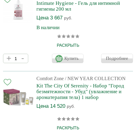
Intimate Hygiene - Гель для интимной
телом в завораживающую арома-процедуру!
гигиены 200 мл
Цена 3 667
руб.
В наличии
РАСКРЫТЬ
Деликатный гель для интимной гигиены с гиалуроновой
+
-
кислотой, пантенолом, экстрактами ромашки и корня
Купить
Подробнее
репейника. Мягко очищает, борется с воспалениями,
успокаивает и снимает зуд, способствует уменьшению
выделений.
Comfort Zone
/ NEW YEAR COLLECTION
Kit The City Of Serenity - Набор "Город
безмятежности - Убуд" (увлажнение и
ароматерапия тела) 1 набор
Цена 14 520
руб.
РАСКРЫТЬ
Окунитесь в таинственный мир Убуда — города безмятежности,