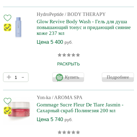
склонной к раздражениям и дерматитам кожи тела, а также для
детской кожи.
HydroPeptide
/ BODY THERAPY
Glow Revive Body Wash - Гель для душа
повышающий тонус и придающий сияние
коже 237 мл
Цена 5 400
руб.
РАСКРЫТЬ
Наполнен яркими натуральными ароматами бергамота, мяты,
+
-
имбиря и лаванды. Уникальная формула этого средства
Купить
Подробнее
содержит шикимовую кислоту, мягкий, но при этом
высокоэффективный химический эксфолиант, биологическая
активность которого в 10 раз превышает активность гликолевой
кислоты. Осветляющие и увлажняющие комплексы
Yon-ka
/ AROMA SPA
выравнивают тон кожи, придают ей здоровое сияние,
Gommage Sucre Fleur De Tiare Jasmin -
обеспечивают глубокое увлажнение и улучшают качество
Сахарный скраб Полинезия 200 мл
кожного барьера. Тонизирующее
Цена 5 740
руб.