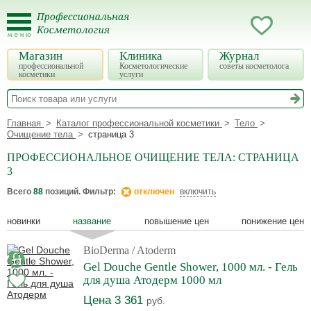
Магазин
Клиника
Журнал
профессиональной
Косметологические
советы косметолога
косметики
услуги
Главная
Каталог профессиональной косметики
Тело
Очищение тела
страница 3
ПРОФЕССИОНАЛЬНОЕ ОЧИЩЕНИЕ ТЕЛА: СТРАНИЦА
3
Всего
88
позиций. Фильтр:
отключен
включить
новинки
название
повышение цен
понижение цен
BioDerma
/ Atoderm
Gel Douche Gentle Shower, 1000 мл. - Гель
для душа Атодерм 1000 мл
Цена 3 361
руб.