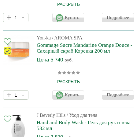
РАСКРЫТЬ
Экзотический ритуал для кожи. Перенеситесь в экзотический
+
-
уголок французской Полинезии с нежным Сахарным скрабом
Купить
Подробнее
Полинезия Gommage Sucre Fleur De Tiare Jasmin. Невероятный
релакс-уход с тонким ароматом цветков тиаре и жасмина
обеспечит питание и эксфолиацию. Внимание: немедленный
эффект, вызывающий привыкание!
Yon-ka
/ AROMA SPA
Gommage Sucre Mandarine Orange Douce -
Сахарный скраб Корсика 200 мл
Цена 5 740
руб.
РАСКРЫТЬ
Сладкое решение для кожи. Сахарный скраб Корсика Gommage
+
-
Sucre Mandarine Orange Douce с белым и коричневым сахаром,
Купить
Подробнее
дополненный маслом подсолнечника, мягко отшелушивает и
питает кожу. Он тает на коже и превращается в молочко при
контакте с водой. Удивительный бодрящий уход.
J Beverly Hills
/ Уход для тела
Hand and Body Wash - Гель для рук и тела
532 мл