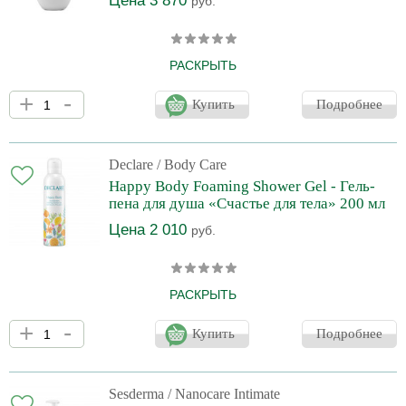
Цена 3 870
руб.
РАСКРЫТЬ
СПА-антистрессовая формула, основанная на натуральных
+
-
растительных увлажняющих экстрактах. Способствует
Купить
Подробнее
длительному увлажнению и питанию кожи рук и тела. Аромат
лаванды и оливы. Защищает от внешних факторов. Без
парабенов.
Declare
/ Body Care
Happy Body Foaming Shower Gel - Гель-
пена для душа «Счастье для тела» 200 мл
Цена 2 010
руб.
РАСКРЫТЬ
Питательный гель для душа трансформируется в густую пену и
+
-
обеспечивает деликатное очищение, оказывая смягчающее
Купить
Подробнее
воздействие на кожу. Воздушная текстура способствует
увлажнению, восстанавливает упругость и эластичность кожи,
обеспечивая ощущение комфорта на весь день. Обладая
освежающим, цитрусовым ароматом, новый лимитированный
Sesderma
/ Nanocare Intimate
дуэт средств Happy Body превратит Ваш ежедневный уход за