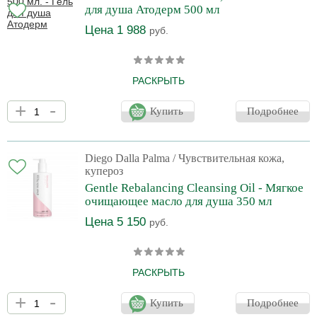
для душа Атодерм 500 мл
Цена 1 988
руб.
РАСКРЫТЬ
Атодерм Гель смягчает и защищает кожу благодаря входящим в
+
-
состав увлажняющим компонентам. Смягчающие компоненты в
Купить
Подробнее
составе устраняют ощущение стянутости.
Diego Dalla Palma
/ Чувствительная кожа,
купероз
Gentle Rebalancing Cleansing Oil - Мягкое
очищающее масло для душа 350 мл
Цена 5 150
руб.
РАСКРЫТЬ
Мягкое масло деликатно очищает, сохраняя гидролипидную
+
-
мантию и защитный барьер, обладает антиоксидантным
Купить
Подробнее
действием. Идеально подходит для сухой, чувствительной,