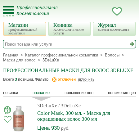
Магазин
Клиника
Журнал
профессиональной
Косметологические
советы косметолога
косметики
услуги
Главная
Каталог профессиональной косметики
Волосы
Маски для волос
3DeLuXe
ПРОФЕССИОНАЛЬНЫЕ МАСКИ ДЛЯ ВОЛОС 3DELUXE
Всего
3
позиции. Фильтр:
отключен
включить
новинки
название
повышение цен
понижение цен
3DeLuXe
/ 3DeLuXe
Color Mask, 300 мл. - Маска для
окрашенных волос 300 мл
Цена 930
руб.