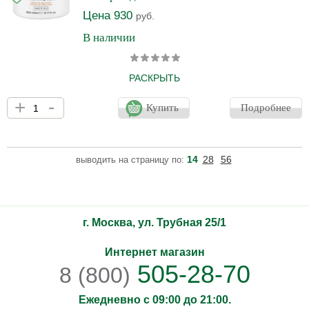
Цена 930
руб.
В наличии
РАСКРЫТЬ
Маска для сухих и повреждённых волос 3DELUXE NUTRITIVE
+
-
MASK глубоко питает и увлажняет, насыщает витаминами и
Купить
Подробнее
необходимыми микроэлементами, которые способствуют
восстановлению и оздоровлению волос. Действующие
компоненты маски - аргановое масло, пантенол и мед. Уже
после первого применения волосы обретают гладкость и
14
28
56
выводить на страницу по:
естественный блеск, становятся более послушными и
эластичными. Маска решает проблему секущихся и ломких
волос.
г. Москва, ул. Трубная 25/1
Интернет магазин
505-28-70
8 (800)
Ежедневно с 09:00 до 21:00.