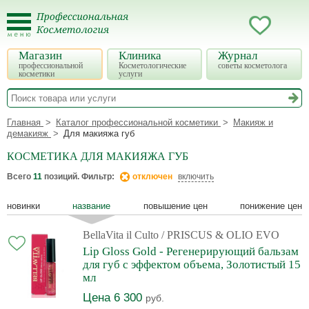
Магазин
Клиника
Журнал
профессиональной
Косметологические
советы косметолога
косметики
услуги
Главная
Каталог профессиональной косметики
Макияж и
демакияж
Для макияжа губ
КОСМЕТИКА ДЛЯ МАКИЯЖА ГУБ
Всего
11
позиций. Фильтр:
отключен
включить
новинки
название
повышение цен
понижение цен
BellaVita il Culto
/ PRISCUS & OLIO EVO
Lip Gloss Gold - Регенерирующий бальзам
для губ с эффектом объема, Золотистый 15
мл
Цена 6 300
руб.