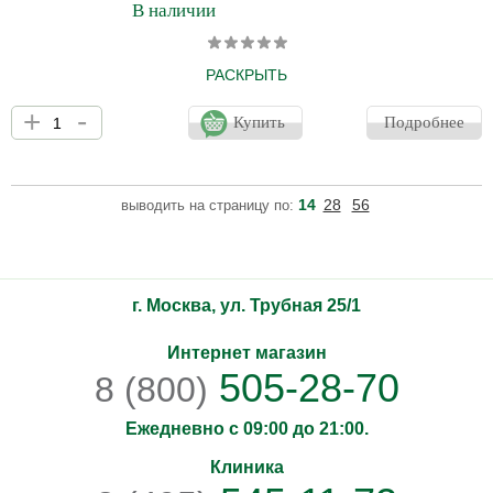
В наличии
РАСКРЫТЬ
Само совершенство! Мгновенно увлажняет и разглаживает
+
-
сухие губы. Полипептидный комплекс делает кожу более
Купить
Подробнее
плотной, препятствуя повреждениям и образованию трещинок.
Защищает нежную кожу губ от обветривания и сухости. Ультра-
увлажняющая полипептидная формула геля мгновенно
разглаживает и восстанавливает нежную кожу, делая губы
14
28
56
выводить на страницу по:
естественно наполненными. Показания: Профилактика
обезвоженности и повреждений кожи губ. Сухие, обезвоженные
губы. Обветр
г. Москва, ул. Трубная 25/1
Интернет магазин
505-28-70
8 (800)
Ежедневно с 09:00 до 21:00.
Клиника