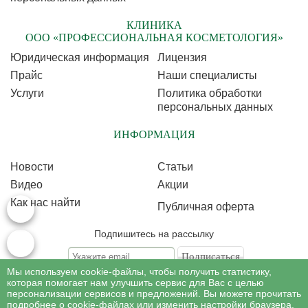
КЛИНИКА
ООО «ПРОФЕССИОНАЛЬНАЯ КОСМЕТОЛОГИЯ»
Юридическая информация
Лицензия
Прайс
Наши специалисты
Услуги
Политика обработки
персональных данных
ИНФОРМАЦИЯ
Новости
Статьи
Видео
Акции
Как нас найти
Публичная оферта
Подпишитесь на рассылку
Мы используем cookie-файлы, чтобы получить статистику,
Подписываясь на рассылку, Вы соглашаетесь c условиями политики
обработки
которая помогает нам улучшить сервис для Вас с целью
персональных данных
персонализации сервисов и предложений. Вы можете прочитать
подробнее о cookie-файлах или изменить настройки браузера.