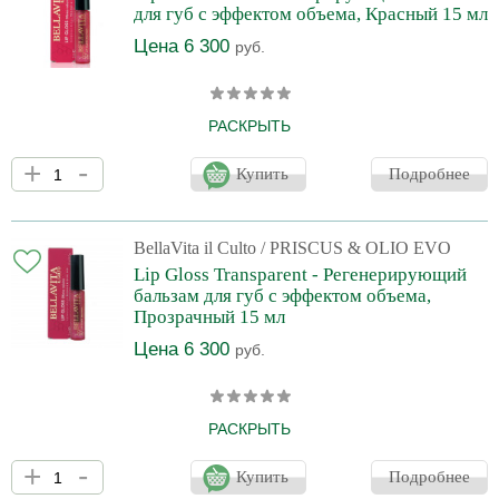
для губ с эффектом объема, Красный 15 мл
микроэлементов оказывае
Цена 6 300
руб.
РАСКРЫТЬ
Увлажняющий регенерирующий бальзам с эффектом
+
-
увеличения объема. Уникальный состав и высокая
Купить
Подробнее
эффективность бальзама для губ подарит изумительный
внешний вид вашим губам, позаботится о необходимой защите
нежной и уязвимой кожи губ независимо от времени года,
сохранит ее природную молодость. Идеально подходит для
BellaVita il Culto
/ PRISCUS & OLIO EVO
ежедневного ухода, а также как основа под помаду.
Lip Gloss Transparent - Регенерирующий
Эксклюзивный комплекс VINE-BLOOD™ с комбинацией масел и
бальзам для губ с эффектом объема,
микроэлементов оказывае
Прозрачный 15 мл
Цена 6 300
руб.
РАСКРЫТЬ
Увлажняющий регенерирующий бальзам с эффектом
+
-
увеличения объема. Уникальный состав и высокая
Купить
Подробнее
эффективность бальзама для губ подарит изумительный