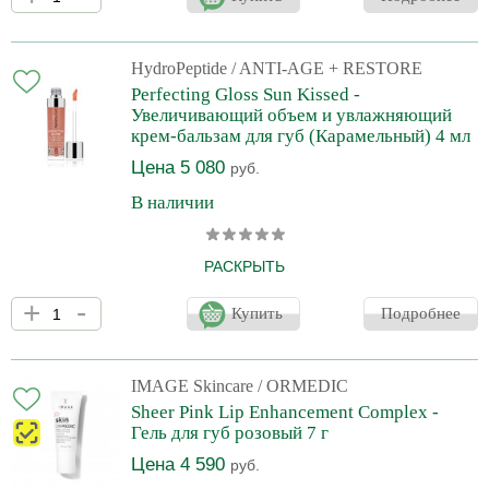
с имеющимися морщинками, потерей природного пигмента и
оъема. Улучшает микроциркуляцию и обеспечивает
моментальное увеличение объема губ без эффекта
раздражения с Ниацином и Цитрусом. Возрождает природную
HydroPeptide
/ ANTI-AGE + RESTORE
яркость и полноту губ с коллагенобразующим и увлажняющим
Perfecting Gloss Sun Kissed -
пептидом, который восстанавливает коллаген и придает
Увеличивающий объем и увлажняющий
гладкость губам. Тр
крем-бальзам для губ (Карамельный) 4 мл
Цена 5 080
руб.
В наличии
РАСКРЫТЬ
Роскошный, питающий, увеличивающий объем и увлажняющий
+
-
крем для губ. Предупреждает возрастные изменения и борется
Купить
Подробнее
с имеющимися морщинками, потерей природного пигмента и
оъема. Улучшает микроциркуляцию и обеспечивает
моментальное увеличение объема губ без эффекта
раздражения с Ниацином и Цитрусом. Возрождает природную
IMAGE Skincare
/ ORMEDIC
яркость и полноту губ с коллагенобразующим и увлажняющим
Sheer Pink Lip Enhancement Complex -
пептидом, который восстанавливает коллаген и придает
Гель для губ розовый 7 г
гладкость губам. Тр
Цена 4 590
руб.