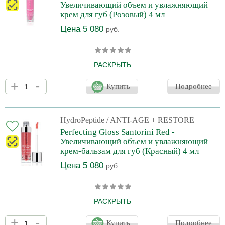
Увеличивающий объем и увлажняющий
гладкость губам. Тр
крем для губ (Розовый) 4 мл
Цена 5 080
руб.
РАСКРЫТЬ
Роскошный, питающий, увеличивающий объем и увлажняющий
+
-
крем для губ. Предупреждает возрастные изменения и борется
Купить
Подробнее
с имеющимися морщинками, потерей природного пигмента и
оъема. Улучшает микроциркуляцию и обеспечивает
моментальное увеличение объема губ без эффекта
раздражения с Ниацином и Цитрусом. Возрождает природную
HydroPeptide
/ ANTI-AGE + RESTORE
яркость и полноту губ с коллагенобразующим и увлажняющим
Perfecting Gloss Santorini Red -
пептидом, который восстанавливает коллаген и придает
Увеличивающий объем и увлажняющий
гладкость губам. Тр
крем-бальзам для губ (Красный) 4 мл
Цена 5 080
руб.
РАСКРЫТЬ
Роскошный, питающий, увеличивающий объем и увлажняющий
+
-
крем для губ. Предупреждает возрастные изменения и борется
Купить
Подробнее