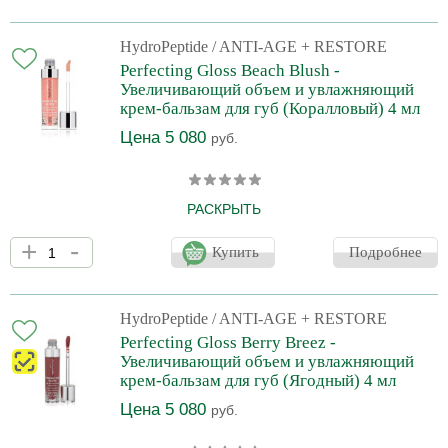
внешний вид вашим губам, позаботится о необходимой защите
нежной и уязвимой кожи губ независимо от времени года,
сохранит ее природную молодость. Идеально подходит для
HydroPeptide
/ ANTI-AGE + RESTORE
ежедневного ухода, а также как основа под помаду.
Perfecting Gloss Beach Blush -
Эксклюзивный комплекс VINE-BLOOD™ с комбинацией масел и
Увеличивающий объем и увлажняющий
микроэлементов оказывае
крем-бальзам для губ (Коралловый) 4 мл
Цена 5 080
руб.
РАСКРЫТЬ
Роскошный, питающий, увеличивающий объем и увлажняющий
+
-
крем для губ. Предупреждает возрастные изменения и борется
Купить
Подробнее
с имеющимися морщинками, потерей природного пигмента и
оъема. Улучшает микроциркуляцию и обеспечивает
моментальное увеличение объема губ без эффекта
раздражения с Ниацином и Цитрусом. Возрождает природную
HydroPeptide
/ ANTI-AGE + RESTORE
яркость и полноту губ с коллагенобразующим и увлажняющим
Perfecting Gloss Berry Breez -
пептидом, который восстанавливает коллаген и придает
Увеличивающий объем и увлажняющий
гладкость губам. Тр
крем-бальзам для губ (Ягодный) 4 мл
Цена 5 080
руб.