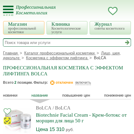
Магазин
Клиника
Журнал
профессиональной
Косметологические
советы косметолога
косметики
услуги
Главная
Каталог профессиональной косметики
Лицо, шея,
декольте
Косметика с эффектом лифтинга
BoLCA
ПРОФЕССИОНАЛЬНАЯ КОСМЕТИКА С ЭФФЕКТОМ
ЛИФТИНГА BOLCA
Всего
2
позиции. Фильтр:
отключен
включить
новинки
название
повышение цен
понижение цен
BoLCA
/ BoLCA
Biotechnie Facial Cream - Крем-ботокс от
морщин для лица 50 г
Цена 15 310
руб.