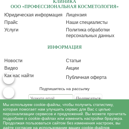
КЛИНИКА
ООО «ПРОФЕССИОНАЛЬНАЯ КОСМЕТОЛОГИЯ»
Юридическая информация
Лицензия
Прайс
Наши специалисты
Услуги
Политика обработки
персональных данных
ИНФОРМАЦИЯ
Новости
Статьи
Видео
Акции
Как нас найти
Публичная оферта
Подпишитесь на рассылку
Мы используем cookie-файлы, чтобы получить статистику,
Подписываясь на рассылку, Вы соглашаетесь c условиями политики
обработки
которая помогает нам улучшить сервис для Вас с целью
персональных данных
персонализации сервисов и предложений. Вы можете прочитать
подробнее о cookie-файлах или изменить настройки браузера.
Продолжая пользоваться сайтом без изменения настроек, вы
©
Профессиональная косметология
, 2007 - 2026
даёте согласие на использование ваших cookie-файлов