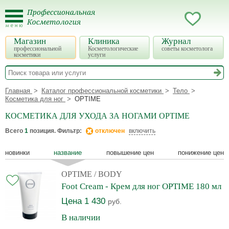
Магазин
Клиника
Журнал
профессиональной
Косметологические
советы косметолога
косметики
услуги
Главная
Каталог профессиональной косметики
Тело
Косметика для ног
OPTIME
КОСМЕТИКА ДЛЯ УХОДА ЗА НОГАМИ OPTIME
Всего
1
позиция. Фильтр:
отключен
включить
новинки
название
повышение цен
понижение цен
OPTIME
/ BODY
Foot Cream - Крем для ног OPTIME 180 мл
Цена 1 430
руб.
В наличии