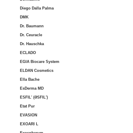
Diego Dalla Palma
DMK
Dr. Baumann
Dr. Ceuracle
Dr. Hauschka
ECLADO
EGIA Biocare System
ELDAN Cosmetics
Ella Bache
EsDerma MD
ESFIL' (ƏSFIL')
Etat Pur
EVASION
EXOARI L
Exospherum