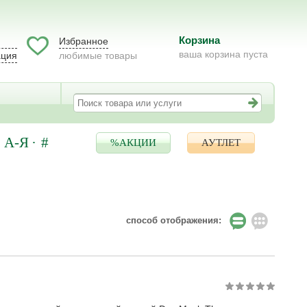
Корзина
Избранное
ваша корзина пуста
ация
любимые товары
А-Я
#
%АКЦИИ
АУТЛЕТ
способ отображения: