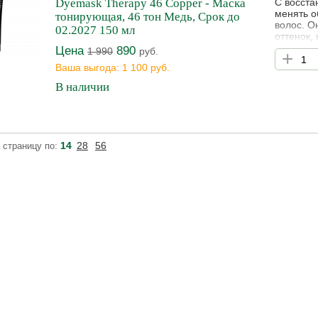
Dyemask Therapy 46 Copper - Маска
С восста
менять о
тонирующая, 46 тон Медь, Срок до
волос. О
02.2027 150 мл
оттенок,
сохранит
Цена
890
1 990
руб.
+
окрашива
Ваша выгода: 1 100 руб.
экстракт
действие,
В наличии
14
28
56
 страницу по: