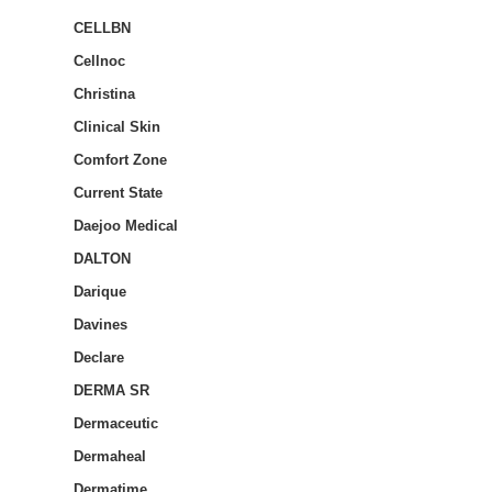
CELLBN
Cellnoc
Christina
Clinical Skin
Comfort Zone
Current State
Daejoo Medical
DALTON
Darique
Davines
Declare
DERMA SR
Dermaceutic
Dermaheal
Dermatime