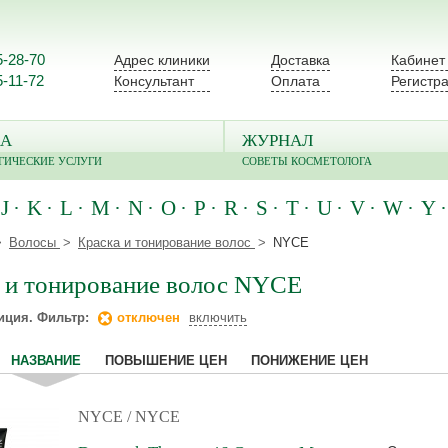
5-28-70
Адрес клиники
Доставка
Кабинет
5-11-72
Консультант
Оплата
Регистр
А
ЖУРНАЛ
ГИЧЕСКИЕ УСЛУГИ
СОВЕТЫ КОСМЕТОЛОГА
J
K
L
M
N
O
P
R
S
T
U
V
W
Y
Волосы
Краска и тонирование волос
NYCE
 и тонирование волос NYCE
иция. Фильтр:
отключен
включить
НАЗВАНИЕ
ПОВЫШЕНИЕ ЦЕН
ПОНИЖЕНИЕ ЦЕН
NYCE
/ NYCE