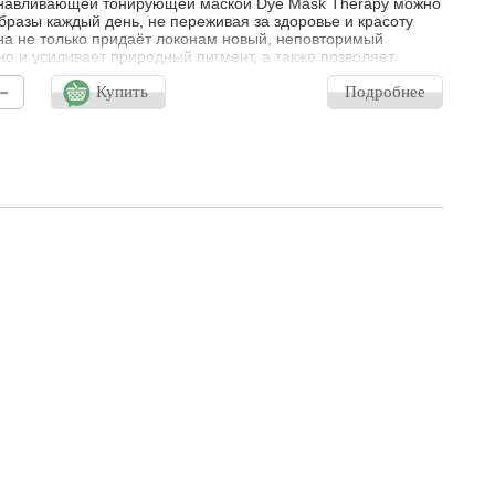
навливающей тонирующей маской Dye Mask Therapy можно
бразы каждый день, не переживая за здоровье и красоту
на не только придаёт локонам новый, неповторимый
 но и усиливает природный пигмент, а также позволяет
ь интенсивность косметического цвета, продлевая жизнь
-
нию и мелированию. Благодаря комплексу масел,
Купить
Подробнее
у папайи и протеинам шелка, маска оказывает ухаживающее
 глубоко питает и в