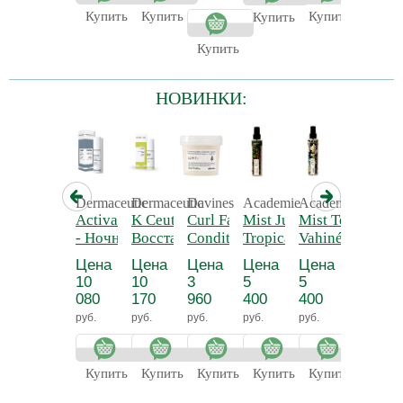
3*6*9
Купить
Купить
Купить
Купит
Купить
Купить
НОВИНКИ:
Dermaceutic
Dermaceutic
Davines
Academie
Academie
Academ
Activabiome
K Ceutic 40 -
Curl Fast
Mist Jungle
Mist Terre des
Mist S
- Ночной
Восстанавливающий
Conditioner -
Tropicale -
Vahinés - Мист
Delicat
крем для
крем с SPF-50
Экспресс-
Экзотический
тропический
Успок
Цена
Цена
Цена
Цена
Цена
Цена
кожи
кондиционер
бодрящий
«Полинезийска
цветоч
10
10
3
5
5
5
склонной к
для
мист
мечта»
«Нежн
080
170
960
400
400
400
акне
кудрявых и
«Тропические
Сакура
руб.
руб.
руб.
руб.
руб.
руб.
вьющихся
джунгли»
волос
Купить
Купить
Купить
Купить
Купить
Купит