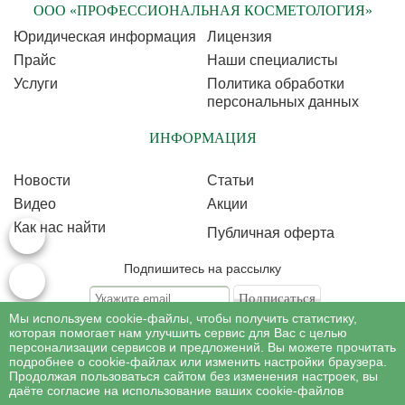
ООО «ПРОФЕССИОНАЛЬНАЯ КОСМЕТОЛОГИЯ»
Юридическая информация
Лицензия
Прайс
Наши специалисты
Услуги
Политика обработки
персональных данных
ИНФОРМАЦИЯ
Новости
Статьи
Видео
Акции
Как нас найти
Публичная оферта
Подпишитесь на рассылку
Мы используем cookie-файлы, чтобы получить статистику,
Подписываясь на рассылку, Вы соглашаетесь c условиями политики
обработки
которая помогает нам улучшить сервис для Вас с целью
персональных данных
персонализации сервисов и предложений. Вы можете прочитать
подробнее о cookie-файлах или изменить настройки браузера.
Продолжая пользоваться сайтом без изменения настроек, вы
©
Профессиональная косметология
, 2007 - 2026
даёте согласие на использование ваших cookie-файлов
Все права на материалы сайта www.profcosmetology.ru охраняются в