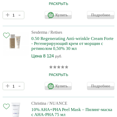
РАСКРЫТЬ
Мощный омолаживающий уход, основанный на ретиноле. Крем
+
-
Sesderma Retises 0,25 Regenerating Anti-wrinkle Cream содержит
Купить
Подробнее
025% ретинола. Осветляет пятна, повышает эластичность кожи
и ускоряет клеточное обновление и регенерацию кожи.
Sesderma
/ Retises
0.50 Regenerating Anti-wrinkle Cream Forte
- Регенерирующий крем от морщин с
ретинолом 0,50% 30 мл
Цена 8 124
руб.
РАСКРЫТЬ
Мощный омолаживающий уход, основанный на ретиноле. Крем
+
-
Sesderma Retises 0,50 Regenerating Anti-wrinkle Cream Forte
Купить
Подробнее
содержит 0,50% ретинола. Осветляет пятна, повышает
эластичность кожи и ускоряет клеточное обновление и
регенерацию кожи.
Christina
/ NUANCE
10% AHA+PHA Peel Mask – Пилинг-маска
c AHA-PHA 75 мл