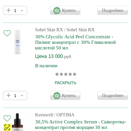
Намного больше, чем просто средство для умывания: мощный
+
-
очищающий и отшелушивающий препарат с самой высокой
Купить
Подробнее
концентрацией гликолевой кислоты среди средств для
умывания. Действие: • Дополнительный этап для глубокого
очищения и отшелушивания. • Эффективно удаляет все виды
загрязнения, без рисков раздражения. • Выравнивает текстуру и
Sobel Skin RX
/ Sobel Skin RX
разглаживает морщины. • Очищает поры и уменьшает их
30% Glycolic Acid Peel Concentrate -
видимость. • Обеспечивает заметно
Пилинг концентрат с 30% Гликолевой
кислотой 50 мл
Цена 13 000
руб.
В наличии
РАСКРЫТЬ
Профессиональный пилинг с 30% гликолевой кислотой для
+
-
сияющей и гладкой кожи. Разработан дерматологами для
Купить
Подробнее
безопасного применения в домашних условиях. Действие: •
Мягко отшелушивает и обновляет роговой слой. • Стимулирует
клеточное обновление, выравнивает рельеф, улучшает
текстуру. • Минимизирует выраженность морщин и их повторное
Keenwell
/ OPTIMA
появление. • Сокращает видимые признаки фотоповреждения. •
30,5% Active Complex Serum - Сыворотка-
Увлажняет, поддерживает гид
концентрат против морщин 30 мл