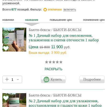
ухоженной.
Всего
677
позиций. Фильтр:
отключен
включить
новинки
название
повышение цен
понижение цен
Бьюти-боксы
/ БЬЮТИ-БОКСЫ
№ 1 Дачный набор для омоложения,
увлажнения и снятия отечности 1 набор
Цена
11 900
15 800
руб.
Ваша выгода: 3 900 руб.
РАСКРЫТЬ
Как делать? Соединяем жидкость и салфетки из набора
+
-
Neostrata и получаем 36 салфеток. Они со стимулирующим и
Купить
Подробнее
обновляющим действием. Чистое лицо протираем салфеткой,
дальше наносим дренажную маску от Angiogram. Оставляем на
15-20 минут. Можно и больше. Набор минимум на 36 процедур.
Цена процедуры - 350 рублей. В наборе: NeoStrata Smooth
Бьюти-боксы
/ БЬЮТИ-БОКСЫ
Surface Glycolic Peel - Гликолевый пилинг с 10% содержанием
№ 2 Дачный набор для для увлажнения,
гликолевой кислоты предназначен для домашнего прим
восстановления и гладкости кожи 1 набор