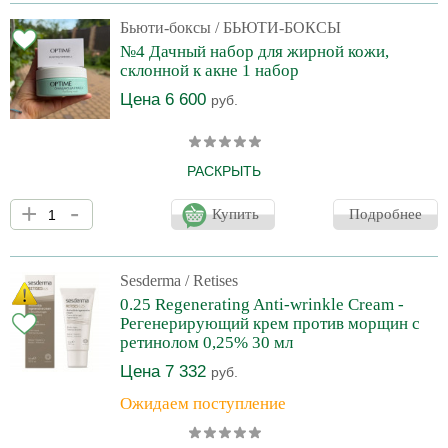
очищенное лицо и шею наносим гель. Весь! Его много, но он
должен быть очень толстым слоем. Сверху маску. И не
Бьюти-боксы
/ БЬЮТИ-БОКСЫ
пугаемся, в начале услышите прямо шипение и может быть
№4 Дачный набор для жирной кожи,
пощипывание, но достаточно приятное:) оставляем на 15-20
склонной к акне 1 набор
минут, смыва
Цена 6 600
руб.
РАСКРЫТЬ
Как используем: в начале микрошлифовка. На очищенное и
+
-
влажное лицо наносим микрошлифовку, оставляем на 5 минут.
Купить
Подробнее
Потом мокрыми руками делаем массаж в течение 1-2 минут.
Избегая области вокруг глаз. Смываем, наносим очищающую
маску. Она вначале будет пощипывать, это норма. Смываем
через 15-20 минут. Цена процедуры 140 рублей. Такой набор
Sesderma
/ Retises
идеален для подростков. 1-2 раза в неделю. В наборе: Optime
0.25 Regenerating Anti-wrinkle Cream -
Microdermabrasive - Микрошлифовка предназначен дл
Регенерирующий крем против морщин с
ретинолом 0,25% 30 мл
Цена 7 332
руб.
Ожидаем поступление