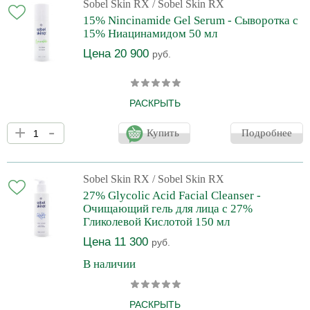
жирной проблемной коже. Активные компоненты ускоряют
Sobel Skin RX
/ Sobel Skin RX
регенерирующие процессы, запускают процесс выработки
15% Nincinamide Gel Serum - Сыворотка с
нового коллагена и гиалуроновой кислоты. Клетки наполняются
15% Ниацинамидом 50 мл
энергией, обеспечивая коже
Цена 20 900
руб.
РАСКРЫТЬ
SOS-продукт для ликвидации локальных микровоспалений,
+
-
расширенных пор и пигментации. Идеальный выбор для
Купить
Подробнее
улучшения качества кожи. Действие: • Борется с
гиперпигментацией, постакне, тусклым цветом лица и другими
несовершенствами. • Сужает поры, снижает выработку себума.
• Стимулирует рост новых клеток и ускоряет регенерацию. •
Sobel Skin RX
/ Sobel Skin RX
Улучшает текстуру кожи, стимулируя выработку коллагена и
27% Glycolic Acid Facial Cleanser -
эластина. • Оказывает выраженный п
Очищающий гель для лица с 27%
Гликолевой Кислотой 150 мл
Цена 11 300
руб.
В наличии
РАСКРЫТЬ