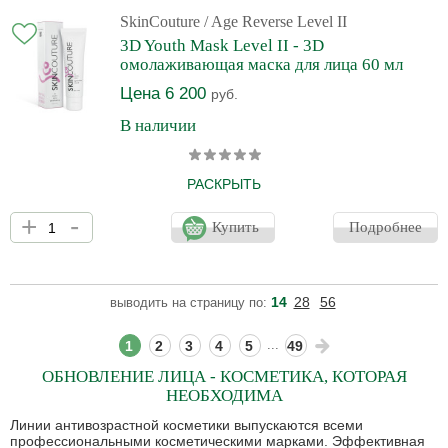
оксидантного стресса. Содержит комбинацию из 4-х типов
гиалуроновой кислоты, которая способствует восстановлению
SkinCouture
/ Age Reverse Level II
липидного барьера, глубокому и пролонгированному
3D Youth Mask Level II - 3D
увлажнению кожи. Инкапсулированные в липосомы нового
омолаживающая маска для лица 60 мл
поколения витам
Цена 6 200
руб.
В наличии
РАСКРЫТЬ
Инновационная омолаживающая маска с двойным механизмом
+
-
действия: моментальный лифтинг-эффект и повышение
Купить
Подробнее
качества кожи. Маска активно уплотняет подтягивает кожу,
разглаживает морщины, устраняет отечность, в том числе
вокруг глаз. Маска обладает мощными антиоксидантными и
заживляющими свойствами, за счет чего быстро купирует
14
28
56
выводить на страницу по:
воспаление, выравнивает тон кожи и придает лицу эффект
здорового сияния. Действие: Моментальный лифтинг-эффект -
...
1
2
3
4
5
49
ОБНОВЛЕНИЕ ЛИЦА - КОСМЕТИКА, КОТОРАЯ
НЕОБХОДИМА
Линии антивозрастной косметики выпускаются всеми
профессиональными косметическими марками. Эффективная