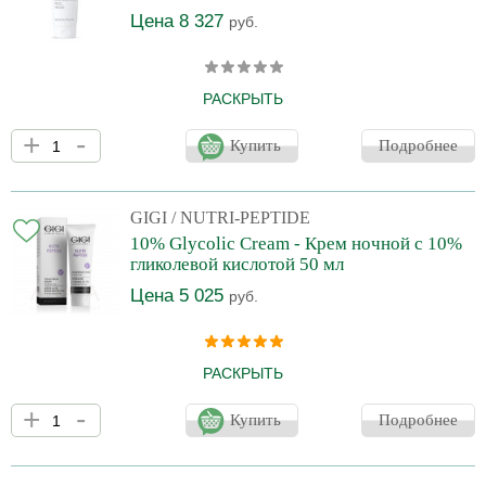
Цена 8 327
руб.
РАСКРЫТЬ
Мощная комбинация двух кислот разных групп (АНА и РНА)
+
-
борется с рядом проблем: от тусклого и неоднородного цвета
Купить
Подробнее
до возрастных изменений. Гликолевая кислота и лактобионовая
кислота проникают в кожу с различной скоростью и работают в
разных слоях. Первая – отшелушивает омертвевшие клетки,
разрыхляет, способствует обновлению. Вторая – борется с
GIGI
/ NUTRI-PEPTIDE
гиперкератозом, увлажняет, защищает от оксидативного
10% Glycolic Cream - Крем ночной с 10%
стресса. Экстракты граната и малины в
гликолевой кислотой 50 мл
Цена 5 025
руб.
РАСКРЫТЬ
Крем с эффектом пилинга для домашнего ухода. Мягко
+
-
отшелушивает, интенсивно обновляет и улучшает текстуру кожи.
Купить
Подробнее
Гликолевая кислота устраняет гиперкератоз и вместе с
растительными экстрактами обеспечивает
противовоспалительное и поростягивающее действие при