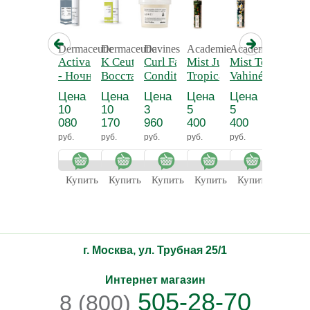
Dermaceutic
Dermaceutic
Davines
Academie
Academie
Academ
Activabiome
K Ceutic 40 -
Curl Fast
Mist Jungle
Mist Terre des
Mist S
- Ночной
Восстанавливающий
Conditioner -
Tropicale -
Vahinés - Мист
Delicat
крем для
крем с SPF-50
Экспресс-
Экзотический
тропический
Успок
Цена
Цена
Цена
Цена
Цена
Цена
кожи
кондиционер
бодрящий
«Полинезийска
цветоч
10
10
3
5
5
5
склонной к
для
мист
мечта»
«Нежн
080
170
960
400
400
400
акне
кудрявых и
«Тропические
Сакура
руб.
руб.
руб.
руб.
руб.
руб.
вьющихся
джунгли»
волос
Купить
Купить
Купить
Купить
Купить
Купит
г. Москва, ул. Трубная 25/1
Интернет магазин
505-28-70
8 (800)