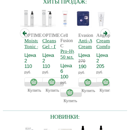
ХИТЫ ПРОДАЖ:
OPTIME
OPTIME
Cell
Evasion
Angiopharm
Angiop
Moisturising
Cleansing
Fusion
Anti-Age Eye
Cream-
Niacin
C
Tonic -
Gel - Гель
Cream Patches -
Comfort
Serum 
Pro-Hydra Cream,
Увлажняющий
очищающий
Антивозрастные
Omega 3-6-
Сыворо
Цена
Цена
Цена
Цена
Цена
50 мл. -
тоник для
патчи для глаз
9, 50 мл. -
ниаци
2
2
2
2
270
Регенерирующий
лица
(1 пара)
Крем-
10%
Цена
110
110
205
741
190
крем 4D
комфорт с
6
руб.
руб.
руб.
руб.
руб.
увлажнение
комплексом
100
Омега
руб.
3*6*9
Купить
Купить
Купить
Купит
Купить
Купить
НОВИНКИ: