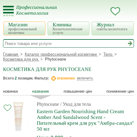
Магазин
Клиника
Журнал
профессиональной
Косметологические
советы косметолога
косметики
услуги
Главная
Каталог профессиональной косметики
Тело
Косметика для рук
Phytoceane
КОСМЕТИКА ДЛЯ РУК PHYTOCEANE
Всего
2
позиции. Фильтр:
отключен
включить
новинки
название
повышение цен
понижение цен
Phytoceane
/ Уход для тела
Eastern Garden Nourishing Hand Cream
Amber And Sandalwood Scent -
Питательный крем для рук "Амбра-сандал"
50 мл