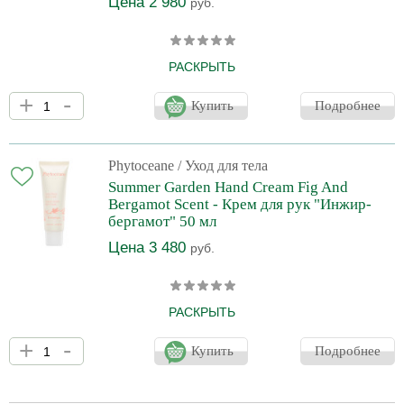
Цена 2 980
руб.
РАСКРЫТЬ
Сливочный крем-бальзам для рук, богатый маслом ши и
+
-
маслом макадамии, мгновенно увлажняет, питает и защищает
Купить
Подробнее
руки от вредного воздействия. Оставляет после себя пряный
аромат теплой амбры и сандалового дерева. Экстракт жании
рубенс обладает антиоксидантными свойствами, помогает
увлажнять кожу, стимулирует производство коллагена и
Phytoceane
/ Уход для тела
защищает от вредного воздействия окружающей среды.
Summer Garden Hand Cream Fig And
Bergamot Scent - Крем для рук "Инжир-
бергамот" 50 мл
Цена 3 480
руб.
РАСКРЫТЬ
Сливочный крем-бальзам для рук, богатый маслом ши и
+
-
маслом макадамии, мгновенно увлажняет, питает и защищает
Купить
Подробнее
руки от вредного воздействия. Оставляет после себя пряный
аромат теплой амбры и сандалового дерева. Экстракт жании
рубенс обладает антиоксидантными свойствами, помогает