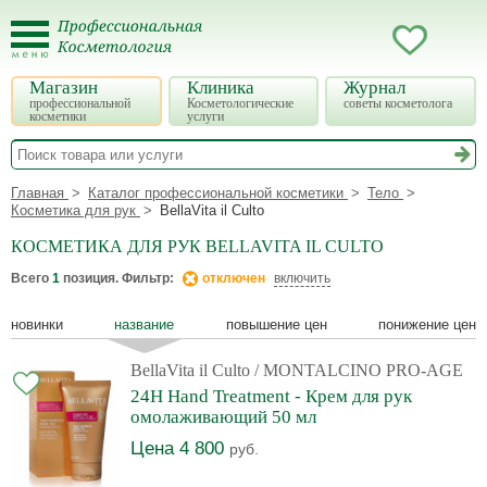
Магазин
Клиника
Журнал
профессиональной
Косметологические
советы косметолога
косметики
услуги
Главная
Каталог профессиональной косметики
Тело
Косметика для рук
BellaVita il Culto
КОСМЕТИКА ДЛЯ РУК BELLAVITA IL CULTO
Всего
1
позиция. Фильтр:
отключен
включить
новинки
название
повышение цен
понижение цен
BellaVita il Culto
/ MONTALCINO PRO-AGE
24H Hand Treatment - Крем для рук
омолаживающий 50 мл
Цена 4 800
руб.