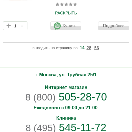
РАСКРЫТЬ
Побалуйте свои руки роскошным кремом для рук, который
+
-
обеспечивает коже глубокое питание и уход. Крем
Купить
Подробнее
восстанавливает мягкость, помогает уменьшить пигментные
пятна, повышает упругость и эластичность кожи. Позволяет
бороться с признаками увядания. Линия Montalcino Pro-age на
основе комплекса RUBRIFOLIA Pro-Age содержит стволовые
14
28
56
выводить на страницу по:
клетки виноградной лозы и полифенолы красного винограда,
инкапсулированные в фосфолипиды. Окруженные другими
ценными и
г. Москва, ул. Трубная 25/1
Интернет магазин
505-28-70
8 (800)
Ежедневно с 09:00 до 21:00.
Клиника
545-11-72
8 (495)