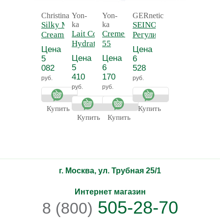
Christina
Yon-
Yon-
GERnetic
Silky Matte
ka
ka
SEINO -
Lait Corps
Creme 55 - Крем
Cream -
Регулирующий
Hydratant
55
Нежный
и
Цена
Цена
Detox -
антицеллюлитный
матирующий
тонизирующий
Цена
Цена
5
6
Молочко для
крем для
лосьон для
5
6
082
528
тела
тела
бюста СЕЙНО
410
170
руб.
руб.
увлажняющее
руб.
руб.
Прованс
Купить
Купить
Купить
Купить
г. Москва, ул. Трубная 25/1
Интернет магазин
505-28-70
8 (800)