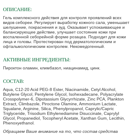
ОПИСАНИЕ:
Гель комплексного действия для контроля проявлений всех
видов себореи. Регулирует выработку кожного сала, уменьшает
шелушение, покраснения и зуд. Оказывает успокаивающее и
балансирующее действие, улучшает состояние кожи при
воспаленной себорейной форме розацеа. Подходит для кожи
лица и головы. Протестирован под дерматологическим и
офтальмологическим контролем. Некомедогенный.
АКТИВНЫЕ ИНГРЕДИЕНТЫ:
Пироктон оламин, климбазол, ниацинамид, цинк.
СОСТАВ:
Aqua, C12-20 Acid PEG-8 Ester, Niacinamide, Cetyl Alcohol,
Butylene Glycol, Pentylene Glycol, Isohexadecane, Polyacrylate
Crosspolymer-6, Dipotassium Glycyrrhizate, Zinc PCA, Plankton
Extract, Climbazole, Piroctone Olamine, Ammonium Lactate,
Squalane, Arginine, Silica, Phenylpropanol, Caprylic/Capric
Triglyceride, Trisodium Ethylenediamine Disuccinate, Caprylyl
Glycol, Propanediol, Tocopheryl Acetate, Xanthan Gum, Lecithin,
Phenoxyethanol.
Обращаем Ваше внимание на то, что состав средства