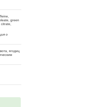
feine,
 oleate, green
citrate,
ция о
вота, ягодиц
дическим