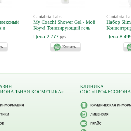
Cantabria Labs
Cantabria La
плексный
My Coach! Shower Gel - Мой
Набор Slim
я и
Коуч! Тонизирующий гель
Концентрир
для душа (без мыла)
похудения
Цена 2 777
Цена 8 49
руб.
ть
Купить
АЗИН
КЛИНИКА
СИОНАЛЬНАЯ КОСМЕТИКА»
ООО «ПРОФЕССИОНА
 ИНФОРМАЦИЯ
ЮРИДИЧЕСКАЯ ИНФОР
ЕТИКИ
ЛИЦЕНЗИЯ
ОК
ПРАЙС