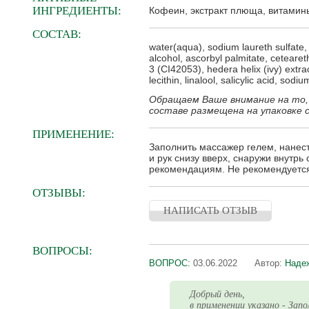
ИНГРЕДИЕНТЫ:
Кофеин, экстракт плюща, витамины
СОСТАВ:
water(aqua), sodium laureth sulfate, 
alcohol, ascorbyl palmitate, ceteareth-
3 (CI42053), hedera helix (ivy) extra
lecithin, linalool, salicylic acid, so
Обращаем Ваше внимание на то,
составе размещена на упаковке 
ПРИМЕНЕНИЕ:
Заполнить массажер гелем, нанест
и рук снизу вверх, снаружи внутр
рекомендациям. Не рекомендуетс
ОТЗЫВЫ:
НАПИСАТЬ ОТЗЫВ
ВОПРОСЫ:
ВОПРОС:
03.06.2022
Автор:
Наде
Добрый день,
в применении указано - Зап