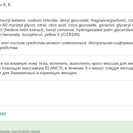
 А, Е.
lauryl betaine, sodium chloride, decyl glucoside, fragrance(parfum), caf
60 myristyl glycol, citral, citric acid, coco-glucoside, geraniol, glyceryl
ct (hedera helix extract), hexyl cinnamal, hydrogenated palm glycerides 
dium benzoate, tocopherol, yellow 5 (CI19140)
 что состав средства может измениться. Актуальная информа
средства.
и на влажную кожу тела, вспенить, выполнить кросс-массаж для жи
ь с помощью массажера ELANCYL в течение 3-х минут, следуя мето
я для беременных и кормящих женщин.
жда
олнить массажер гелем