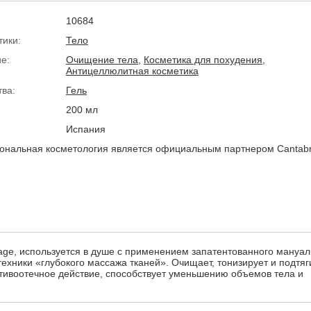
10684
тики:
Тело
е:
Очищение тела
,
Косметика для похудения
,
Антицеллюлитная косметика
тва:
Гель
200 мл
Испания
нальная косметология является официальным партнером Cantabr
age, используется в душе с применением запатентованного мануал
ехники «глубокого массажа тканей». Очищает, тонизирует и подтяг
тивоотечное действие, способствует уменьшению объемов тела и