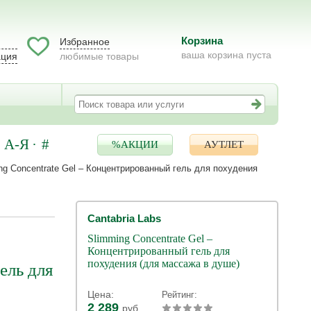
Корзина
Избранное
ваша корзина пуста
ация
любимые товары
А-Я
#
%АКЦИИ
АУТЛЕТ
ng Concentrate Gel – Концентрированный гель для похудения
Cantabria Labs
Slimming Concentrate Gel –
Концентрированный гель для
похудения (для массажа в душе)
ель для
Цена:
Рейтинг:
2 289
руб.