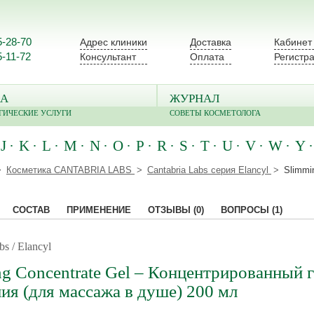
5-28-70
Адрес клиники
Доставка
Кабинет
5-11-72
Консультант
Оплата
Регистр
А
ЖУРНАЛ
ГИЧЕСКИЕ УСЛУГИ
СОВЕТЫ КОСМЕТОЛОГА
J
K
L
M
N
O
P
R
S
T
U
V
W
Y
Косметика CANTABRIA LABS
Cantabria Labs серия Elancyl
Slimmi
СОСТАВ
ПРИМЕНЕНИЕ
ОТЗЫВЫ
(0)
ВОПРОСЫ
(1)
bs / Elancyl
g Concentrate Gel – Концентрированный г
ия (для массажа в душе) 200 мл