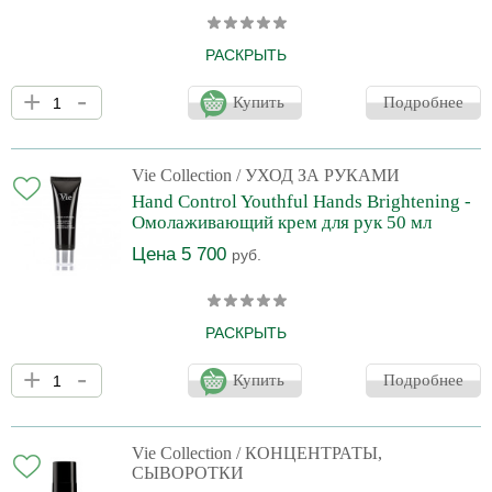
РАСКРЫТЬ
Гелевая сыворотка без ароматизаторов идеально подходит для
+
-
подготовки кожи к процедуре химического пилинга. Гликолевая
Купить
Подробнее
кислота способствует обновлению, стимулирует клеточную
активность, омолаживает. Выравнивает текстуру и тон кожи,
придает сияние. Пирролидонкарбоновая кислота является
частью натурального увлажняющего фактора, увлажняет и
Vie Collection
/ УХОД ЗА РУКАМИ
повышает эластичность кожи.
Hand Control Youthful Hands Brightening -
Омолаживающий крем для рук 50 мл
Цена 5 700
руб.
РАСКРЫТЬ
Крем с эффектом «шелковых перчаток» и ароматом розового
+
-
перца и гардении. Коктейль из витамина В3 и дуэта
Купить
Подробнее
гиалуроновых кислот уменьшает видимые признаки старения,
увлажняет и защищает кожу рук.Ниацинамид, витамин С и
комплекс TRX борются с гиперпигментацией, осветляют и
выравнивают тон. AHA кислоты обновляют, омолаживают и
Vie Collection
/ КОНЦЕНТРАТЫ,
улучшают микрорельеф кожи.
СЫВОРОТКИ