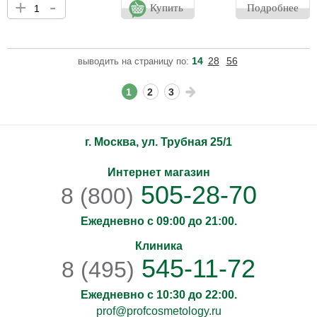
+
-
деликатно очищает кожу. Может применяться для демакияжа
Купить
Подробнее
глаз и губ. Низкомолекулярная гиалуроновая кислота
обеспечивает глубокое и быстрое увлажнение, заполняет и
разглаживает поверхностные морщины и снижает ТЭПВ
(трансэпидермальную потерю воды).Олигосахариды морского
14
28
56
выводить на страницу по:
происхождения восстанавливают липидный барьер и
защищают кожу от негативного воздействия окружающей среды
1
2
3
г. Москва, ул. Трубная 25/1
Интернет магазин
505-28-70
8 (800)
Ежедневно с 09:00 до 21:00.
Клиника
545-11-72
8 (495)
Ежедневно с 10:30 до 22:00.
prof@profcosmetology.ru