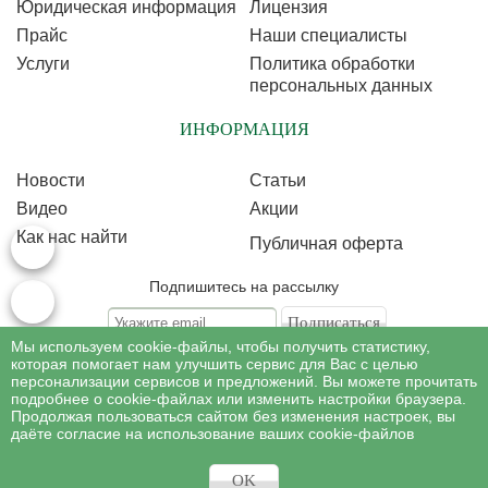
Юридическая информация
Лицензия
Прайс
Наши специалисты
Услуги
Политика обработки
персональных данных
ИНФОРМАЦИЯ
Новости
Статьи
Видео
Акции
Как нас найти
Публичная оферта
Подпишитесь на рассылку
Мы используем cookie-файлы, чтобы получить статистику,
Подписываясь на рассылку, Вы соглашаетесь c условиями политики
обработки
которая помогает нам улучшить сервис для Вас с целью
персональных данных
персонализации сервисов и предложений. Вы можете прочитать
подробнее о cookie-файлах или изменить настройки браузера.
Продолжая пользоваться сайтом без изменения настроек, вы
©
Профессиональная косметология
, 2007 - 2026
даёте согласие на использование ваших cookie-файлов
Все права на материалы сайта www.profcosmetology.ru охраняются в
соответствии c законом РФ «Об авторском праве и смежных правах».
Имеются противопоказания, необходима консультация специалиста.
OK