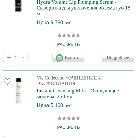
Hydra Volume Lip Plumping Serum -
Сыворотка для увеличения объема губ 15
мл
Цена 9 780
руб.
РАСКРЫТЬ
Новая сыворотка для губ, содержащая трио гиалуроновых
+
-
кислот и масляный экстракт Lipolump, мгновенно и надолго
Купить
Подробнее
увлажняет, наполняет, разглаживает и увеличивает объем губ.
Уже через 1 час морщины разглаживаются. Через 6 часов
результат разглаживания становится заметен на долгое время.
Vie Collection
/ ОЧИЩЕНИЕ И
ЭКСФОЛИАЦИЯ
Instant Cleansing Milk - Очищающее
молочко 250 мл
Цена 5 100
руб.
РАСКРЫТЬ
Молочко с кремовой текстурой и нежным цветочным ароматом