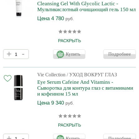
Cleansing Gel With Glycolic Lactic -
глубокое и быстрое увлажнение, заполняет и
Мультикислотный очищающий гель 150 мл
Цена 4 780
руб.
РАСКРЫТЬ
Очищающий гель со свежим ароматом розы, жасмина и ириса
+
-
содержит 1% AHA-BHA кислот. Идеально подходит для
Купить
Подробнее
очищения комбинированной и жирной кожи. При
эмульгировании с водой дает обильную пену, оставляя после
умывания ощущение чистоты и свежести. Гликолевая кислота
очищает и обновляет поверхность кожи. Молочная кислота
Vie Collection
/ УХОД ВОКРУГ ГЛАЗ
стимулирует выработку коллагена, уменьшает морщины,
Eye Serum Cafeine And Vitamins -
увлажняет и улучшает качество кожи. Салициловая кислота
Сыворотка для контура глаз c витаминами
удаляет омертвевшие к
и кофеином 15 мл
Цена 9 340
руб.
РАСКРЫТЬ
Высококонцентрированная сыворотка с флюидной текстурой
+
-
"вторая кожа", обеспечивает коже вокруг глаз ощущение
Купить
Подробнее