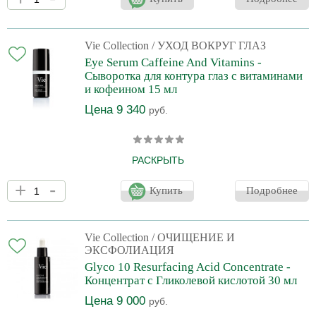
свежести, увлажнения и мгновенного снятия усталости.Кофеин
обладает выраженным дренажным действием, стимулируя
кровообращение, помогает заметно уменьшить отечность и
темные круги под глазами. Проявляет антиоксидантное
Vie Collection
/ УХОД ВОКРУГ ГЛАЗ
действие и помогает замедлить старение. Ниацинамид придает
Eye Serum Caffeine And Vitamins -
сияние коже и уменьшает темные пятна, замедляя трансп
Сыворотка для контура глаз c витаминами
и кофеином 15 мл
Цена 9 340
руб.
РАСКРЫТЬ
Высококонцентрированная сыворотка с флюидной текстурой
+
-
"вторая кожа", обеспечивает коже вокруг глаз ощущение
Купить
Подробнее
свежести, увлажнения и мгновенного снятия усталости. Кофеин
обладает выраженным дренажным действием, стимулируя
кровообращение, помогает заметно уменьшить отечность и
темные круги под глазами. Проявляет антиоксидантное
Vie Collection
/ ОЧИЩЕНИЕ И
действие и помогает замедлить старение. Ниацинамид придает
ЭКСФОЛИАЦИЯ
сияние коже и уменьшает темные пятна, замедляя транс
Glyco 10 Resurfacing Acid Concentrate -
Концентрат с Гликолевой кислотой 30 мл
Цена 9 000
руб.