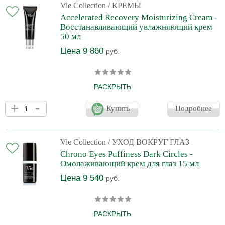
омолаживает, борется с морщинами, выравнивает тон кожи.
Vie Collection
/ КРЕМЫ
Липоаминокислота (аминокислота + глицин) уменьшает
Accelerated Recovery Moisturizing Cream -
выработку кожного сала, размножение бактерий и появление
Восстанавливающий увлажняющий крем
черных точек. Эк
50 мл
Цена 9 860
руб.
РАСКРЫТЬ
Крем специально разработан для стимулирования обновления
+
-
и восстановления кожи после агрессивных процедур
Купить
Подробнее
(химические пилинги, лазерные шлифовки и т.д.) и воздействия
климатических факторов (солнце, холод).
Пирролидонкарбоновая кислота (РСА) является частью
натурального увлажняющего фактора, улучшает способность
Vie Collection
/ УХОД ВОКРУГ ГЛАЗ
кожи удерживать влагу, повышает эластичность. Олигосахариды
Chrono Eyes Puffiness Dark Circles -
стимулируют регенерацию клеток.Масло ши превосходно
Омолаживающий крем для глаз 15 мл
смягчает, увлажняет, во
Цена 9 540
руб.
РАСКРЫТЬ