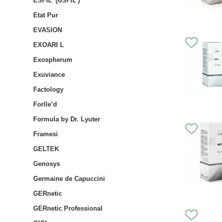
ESFIL' (ƏSFIL')
Etat Pur
EVASION
EXOARI L
Exospherum
Exuviance
Factology
Forlle’d
Formula by Dr. Lyuter
Framesi
GELTEK
Genosys
Germaine de Capuccini
GERnetic
GERnetic Professional