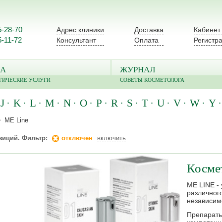
5-28-70
Адрес клиники
Доставка
Кабинет
5-11-72
Консультант
Оплата
Регистр
А
ЖУРНАЛ
ГИЧЕСКИЕ УСЛУГИ
СОВЕТЫ КОСМЕТОЛОГА
J
K
L
M
N
O
P
R
S
T
U
V
W
Y
ME Line
зиций. Фильтр:
отключен
включить
Косме
ME LINE -
различног
независим
Препараты