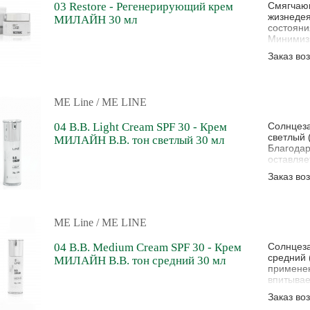
03 Restore - Регенерирующий крем
Смягчающ
жизнедея
МИЛАЙН 30 мл
состояни
Минимизи
Заказ во
ME Line
/ ME LINE
04 B.B. Light Cream SPF 30 - Крем
Солнцеза
светлый 
МИЛАЙН B.B. тон светлый 30 мл
Благодар
оставляе
недостат
Заказ во
придает 
смягчает
обеспечи
ME Line
/ ME LINE
04 B.B. Medium Cream SPF 30 - Крем
Солнцеза
средний 
МИЛАЙН B.B. тон средний 30 мл
применен
впитывае
мелкие н
Заказ во
матирует