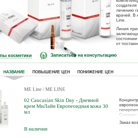
компетенц
создателя
лечению г
врачей. В 
Line.
Линия при
залегающи
состоянии
от постакне
ипы косметики
Записаться на консультацию
НАЗВАНИЕ
ПОВЫШЕНИЕ ЦЕН
ПОНИЖЕНИЕ ЦЕН
ME Line
/ ME LINE
02 Caucasian Skin Day - Дневной
Концентр
европеои
крем МиЛайн Европеоидная кожа 30
гиперпиг
мл
Снижает 
Заказ во
В наличии