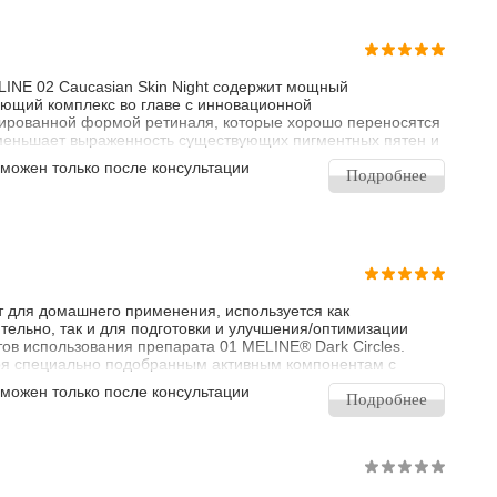
INE 02 Caucasian Skin Night содержит мощный
ющий комплекс во главе с инновационной
ированной формой ретиналя, которые хорошо переносятся
меньшает выраженность существующих пигментных пятен и
т появление новых, а также корректирует признаки
зможен только после консультации
ения, стимулирует клеточный обмен и обладает высокой
Подробнее
дантной активностью.
 для домашнего применения, используется как
тельно, так и для подготовки и улучшения/оптимизации
тов использования препарата 01 MELINE® Dark Circles.
я специально подобранным активным компонентам с
тирующим действием, смягчает «темные круги» под
зможен только после консультации
 сокращает скопления меланина и гематомеланиновую
Подробнее
ментацию. Кроме того, стимулирует деление клеток,
твуя сокращению видимых