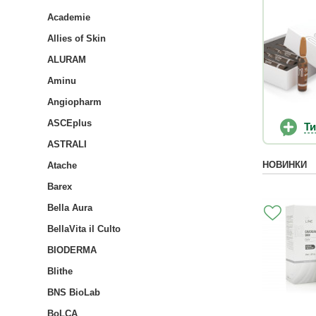
Academie
Allies of Skin
ALURAM
Aminu
Angiopharm
ASCEplus
Т
ASTRALI
НОВИНКИ
Atache
Barex
Bella Aura
BellaVita il Culto
BIODERMA
Blithe
BNS BioLab
BoLCA