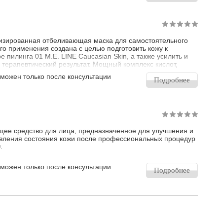
ем смягчает, питает кожу, активирует ее обменные процессы,
вает выраженное антио
зированная отбеливающая маска для самостоятельного
о применения создана с целью подготовить кожу к
е пилинга 01 M.E. LINE Caucasian Skin, а также усилить и
 терапевтический результат. Мощный комплекс кислот,
 в состав маски, снижает синтез меланина, устраняя
зможен только после консультации
ые пятна и предотвращая их появление в будущем,
Подробнее
ет и отшелушивает отмершие клетки, разглаживает
ьеф кожи. Маска обеспечивает ан
е средство для лица, предназначенное для улучшения и
вления состояния кожи после профессиональных процедур
.
зможен только после консультации
Подробнее