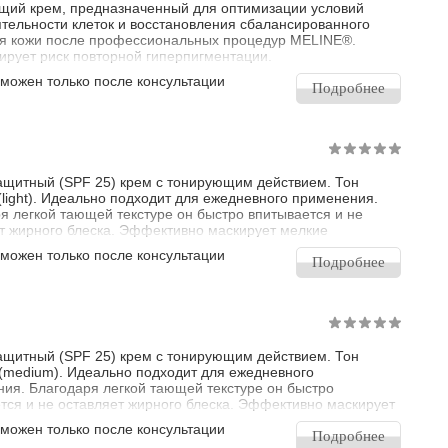
ий крем, предназначенный для оптимизации условий
тельности клеток и восстановления сбалансированного
я кожи после профессиональных процедур MELINE®.
рует риск повторной гиперпигментации.
зможен только после консультации
Подробнее
щитный (SPF 25) крем с тонирующим действием. Тон
(light). Идеально подходит для ежедневного применения.
я легкой тающей текстуре он быстро впитывается и не
т жирного блеска. Эффективно маскирует мелкие
ки, скрывает расширенные поры и покраснения, матирует и
зможен только после консультации
коже свежий, естественный и ровный цвет. Кроме того, крем
Подробнее
, питает кожу, активирует ее обменные процессы,
вает выраженное антиок
щитный (SPF 25) крем с тонирующим действием. Тон
(medium). Идеально подходит для ежедневного
ия. Благодаря легкой тающей текстуре он быстро
тся и не оставляет жирного блеска. Эффективно маскирует
едостатки, скрывает расширенные поры и покраснения,
зможен только после консультации
 и придает коже свежий, естественный и ровный цвет. Кроме
Подробнее