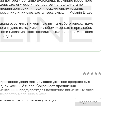
ии доктора Фернандо Буффарда, всемирно известного
 дерматологических препаратов и специалиста по
иперпигментации, и практическому опыту команды
названии линии скрывается весь смысл – Melanin Erase
звана осветлять пигментные пятна любого генеза, даже
е и трудно выводимые, в любом возрасте и при любом
 кожи (мелазма, поствоспалительная гиперпигментация,
 и др.).
ированное депигментирующее дневное средство для
дной кожи I-IV типов. Сокращает проявления
ментации и предупреждает появление пигментных пятен.
выработку меланина в коже.
зможен только после консультации
Подробнее