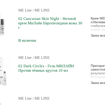
ME Line
/ ME LINE
02 Caucasian Skin Night - Ночной
Крем MEL
отбелива
крем МиЛайн Европеоидная кожа 30
стабилиз
г
кожей, у
замедляе
Заказ во
фотостар
В наличии
антиокси
ME Line
/ ME LINE
02 Dark Circles - Гель МИЛАЙН
Препарат
самостоя
Против тёмных кругов 10 мл
результа
Благодар
депигмен
Заказ во
глазами,
гиперпиг
способс
ME Line
/ ME LINE