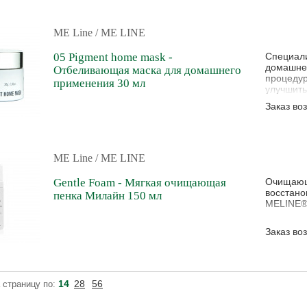
того, кр
обеспечи
ME Line
/ ME LINE
05 Pigment home mask -
Специали
домашнег
Отбеливающая маска для домашнего
процедур
применения 30 мл
улучшить
входящий
Заказ во
пигментн
разрыхля
микрорел
ME Line
/ ME LINE
Gentle Foam - Мягкая очищающая
Очищающе
восстано
пенка Милайн 150 мл
MELINE®
Заказ во
14
28
56
 страницу по: