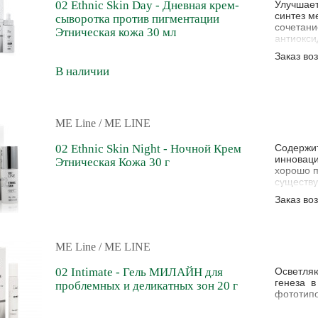
02 Ethnic Skin Day - Дневная крем-
Улучшает
синтез м
сыворотка против пигментации
сочетани
Этническая кожа 30 мл
антиокси
Заказ во
В наличии
ME Line
/ ME LINE
02 Ethnic Skin Night - Ночной Крем
Содержит
инноваци
Этническая Кожа 30 г
хорошо п
существу
также ко
Заказ во
обмен и 
ME Line
/ ME LINE
02 Intimate - Гель МИЛАЙН для
Осветляю
генеза в
проблемных и деликатных зон 20 г
фототипо