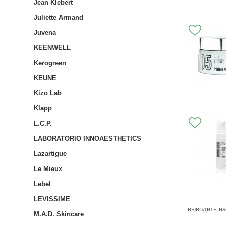
Jean Klebert
Juliette Armand
Juvena
KEENWELL
Kerogreen
KEUNE
Kizo Lab
Klapp
L.C.P.
LABORATORIO INNOAESTHETICS
Lazartigue
Le Mieux
Lebel
LEVISSIME
выводить на
M.A.D. Skincare