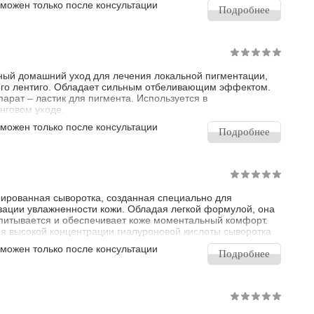
зможен только после консультации
Подробнее
ый домашний уход для лечения локальной пигментации,
го лентиго. Обладает сильным отбеливающим эффектом.
парат – ластик для пигмента. Используется в
нговом уходе.
зможен только после консультации
Подробнее
ированная сыворотка, созданная специально для
ации увлажненности кожи. Обладая легкой формулой, она
питывается и обеспечивает коже моментальный комфорт.
я высокой концентрации гиалуроновой кислоты сыворотка
но увлажняет глубокие слои эпидермиса. Комплекс
зможен только после консультации
а, растворимого протеогликана и аллантоина
Подробнее
вливают поврежденную кожу, стабилизирует ее функции,
 и снижает воспалительные процессы.