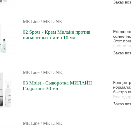
Заказ во
ME Line
/ ME LINE
02 Spots - Крем Милайн против
Ежедневн
солнечно
пигментных пятен 10 мл
Этот пре
постпили
Заказ во
ME Line
/ ME LINE
03 Moist - Сыворотка МИЛАЙН
Концентр
нормализ
Гидратант 30 мл
быстро в
Благодар
эффектив
Заказ во
пантенол
восстана
смягчает
ME Line
/ ME LINE