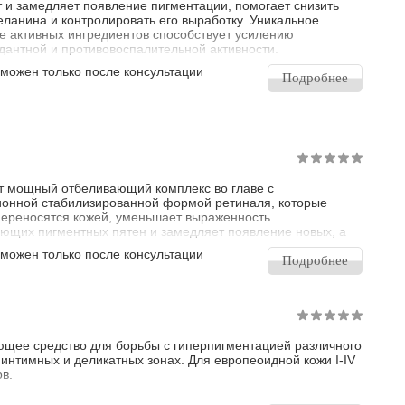
 и замедляет появление пигментации, помогает снизить
еланина и контролировать его выработку. Уникальное
е активных ингредиентов способствует усилению
дантной и противовоспалительной активности.
зможен только после консультации
Подробнее
 мощный отбеливающий комплекс во главе с
онной стабилизированной формой ретиналя, которые
ереносятся кожей, уменьшает выраженность
ющих пигментных пятен и замедляет появление новых, а
рректирует признаки фотостарения, стимулирует клеточный
зможен только после консультации
обладает высокой антиоксидантной активностью.
Подробнее
щее средство для борьбы с гиперпигментацией различного
 интимных и деликатных зонах. Для европеоидной кожи I-IV
в.