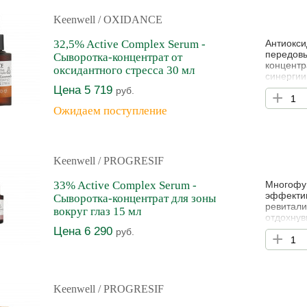
Keenwell
/ OXIDANCE
32,5% Active Complex Serum -
Антиокси
передовы
Сыворотка-концентрат от
концентр
оксидантного стресса 30 мл
синергии
стресса.
Цена 5 719
руб.
+
которая 
глубоком
Ожидаем поступление
Инкапсул
Keenwell
/ PROGRESIF
33% Active Complex Serum -
Многофун
эффектив
Сыворотка-концентрат для зоны
ревитали
вокруг глаз 15 мл
отдохнув
кислоты,
Цена 6 290
руб.
+
глубоком
поврежде
окружаю
Keenwell
/ PROGRESIF