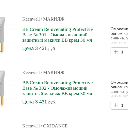
морскими
Keenwell
/ МАКИЯЖ
BB Cream Rejuvenating Protective
Омолажив
одном кр
Base № 301 - Омолаживающий
сияние, 
защитный макияж BB крем 30 мл
и антиок
Цена 3 431
руб.
+
Keenwell
/ МАКИЯЖ
BB Cream Rejuvenating Protective
Омолажив
одном кр
Base № 302 - Омолаживающий
сияние, 
защитный макияж BB крем 30 мл
и антиок
Цена 3 431
руб.
+
Keenwell
/ OXIDANCE