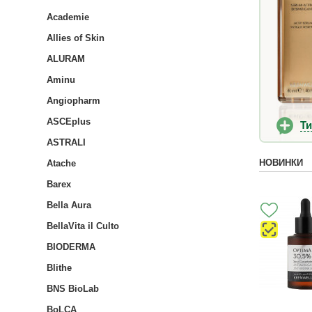
Academie
Allies of Skin
ALURAM
Aminu
Angiopharm
ASCEplus
Т
ASTRALI
НОВИНКИ
Atache
Barex
Bella Aura
BellaVita il Culto
BIODERMA
Blithe
BNS BioLab
BoLCA