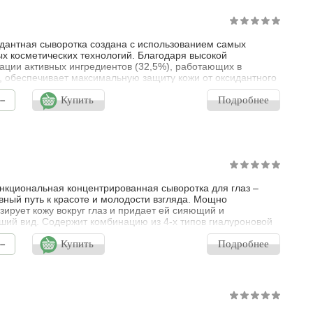
дантная сыворотка создана с использованием самых
х косметических технологий. Благодаря высокой
ации активных ингредиентов (32,5%), работающих в
, обеспечивает максимальную защиту кожи от оксидантного
 Содержит комбинацию из 4-х типов гиалуроновой кислоты,
-
способствует восстановлению липидного барьера,
Купить
Подробнее
у и пролонгированному увлажнению кожи.
ированные в липосомы нового поколения витам
кциональная концентрированная сыворотка для глаз –
ный путь к красоте и молодости взгляда. Мощно
зирует кожу вокруг глаз и придает ей сияющий и
ший вид. Содержит комбинацию из 4-х типов гиалуроновой
 которая способствует восстановлению липидного барьера,
-
у и пролонгированному увлажнению. Защищает кожу от
Купить
Подробнее
ний, вызванных синим светом и загрязняющими факторами
щей среды. В формулу