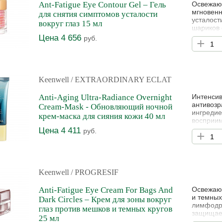
Ant-Fatigue Eye Contour Gel – Гель
Освежающ
мгновенн
для снятия симптомов усталости
усталост
вокруг глаз 15 мл
шариков 
омолажи
Цена 4 656
руб.
+
предназн
Двухфазн
при смеш
Keenwell
/ EXTRAORDINARY ECLAT
Anti-Aging Ultra-Radiance Overnight
Интенсив
антивозр
Cream-Mask - Обновляющий ночной
ингредие
крем-маска для сияния кожи 40 мл
восприим
естестве
Цена 4 411
руб.
+
восстана
делает е
сияющей.
Keenwell
/ PROGRESIF
Anti-Fatigue Eye Cream For Bags And
Освежаю
и темных
Dark Circles – Крем для зоны вокруг
лимфодре
глаз против мешков и темных кругов
защищает
25 мл