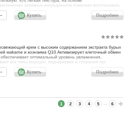
тельную. Его лёгкая текстура, на основе
метических активных ингредиентов помогает восстановить
ожи, уровень pH и подготовить кожу к последующему уходу.
-
Купить
Подробнее
свежающий крем с высоким содержанием экстракта бурых
ей wakame и коэнзима Q10.Активизирует клеточный обмен
 обеспечивает оптимальный уровень увлажнения,
вает все типы морщин, подчеркивая и сохраняя так
ый «Треугольник Красоты».
-
Купить
Подробнее
...
1
2
3
4
5
6