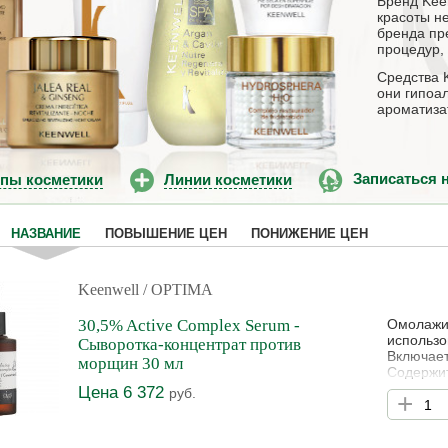
Бренд Kee
красоты не
бренда пр
процедур, 
Средства 
они гипоа
ароматиза
ипы косметики
Линии косметики
Записаться 
НАЗВАНИЕ
ПОВЫШЕНИЕ ЦЕН
ПОНИЖЕНИЕ ЦЕН
Keenwell
/ OPTIMA
30,5% Active Complex Serum -
Омолажи
использо
Сыворотка-концентрат против
Включает
морщин 30 мл
Содержит
способст
Цена 6 372
руб.
+
пролонги
вызванн
среды. С