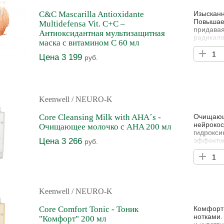
C&C Mascarilla Antioxidante
Изысканн
Повышает
Multidefensa Vit. C+C –
придавая
Антиоксидантная мультизащитная
радикало
маска с витамином С 60 мл
восстано
+
Цена 3 199
руб.
Keenwell
/ NEURO-K
Core Cleansing Milk with AHA´s -
Очищающе
нейрокос
Очищающее молочко с AHA 200 мл
гидрокс
Цена 3 266
эффектив
руб.
стимулир
+
макияж, 
Выравнив
Keenwell
/ NEURO-K
Core Comfort Tonic - Тоник
Комфортн
нотками.
"Комфорт" 200 мл