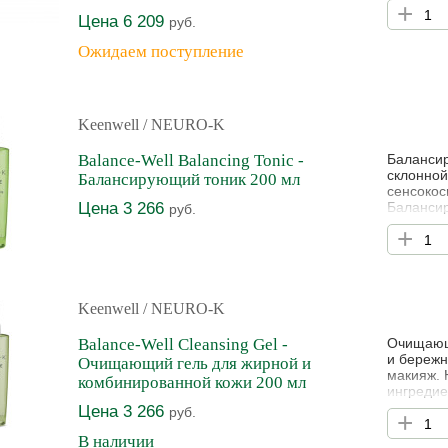
+
Цена 6 209
руб.
Ожидаем поступление
Keenwell
/ NEURO-K
Balance-Well Balancing Tonic -
Балансир
склонной
Балансирующий тоник 200 мл
сенсокос
Цена 3 266
Балансир
руб.
действие
+
Способст
эластичн
приобрет
Keenwell
/ NEURO-K
Balance-Well Cleansing Gel -
Очищающ
и бережн
Очищающий гель для жирной и
макияж. 
комбинированной кожи 200 мл
ингредие
чувство 
Цена 3 266
руб.
+
блестяще
Имеет то
В наличии