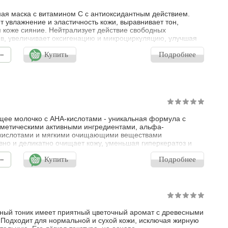
ая маска с витамином С с антиоксидантным действием.
 увлажнение и эластичность кожи, выравнивает тон,
 коже сияние. Нейтрализует действие свободных
в, увеличивает оксигенацию и микроциркуляцию, улучшая
вительные функции кожи.
-
Купить
Подробнее
е молочко с АНА-кислотами - уникальная формула с
метическими активными ингредиентами, альфа-
икислотами и мягкими очищающими веществами
но и деликатно очищает кожу, уменьшая гиперкератоз и
уя пролиферацию клеток. Прекрасно удаляет загрязнения,
-
излишки кожного сала и ороговевшие клетки кожи.
Купить
Подробнее
ает тон кожи. Кожа становится более нежная и сияющая.
ый тоник имеет приятный цветочный аромат с древесными
 Подходит для нормальной и сухой кожи, исключая жирную