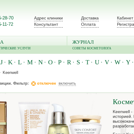
5-28-70
Адрес клиники
Доставка
Кабинет
5-11-72
Консультант
Оплата
Регистр
А
ЖУРНАЛ
ГИЧЕСКИЕ УСЛУГИ
СОВЕТЫ КОСМЕТОЛОГА
J
K
L
M
N
O
P
R
S
T
U
V
W
Y
Keenwell
зиции. Фильтр:
отключен
включить
Косме
Keenwell -
историей. 
высококач
разработа