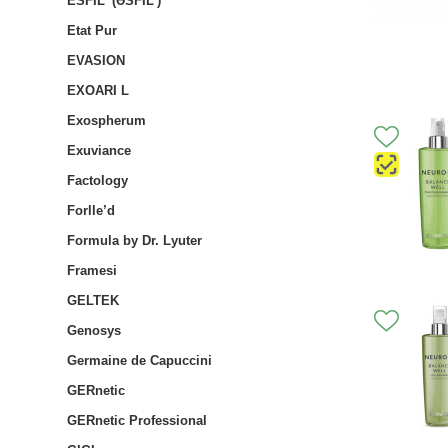
ESFIL' (ƏSFIL')
Etat Pur
EVASION
EXOARI L
Exospherum
Exuviance
Factology
Forlle’d
Formula by Dr. Lyuter
Framesi
GELTEK
Genosys
Germaine de Capuccini
GERnetic
GERnetic Professional