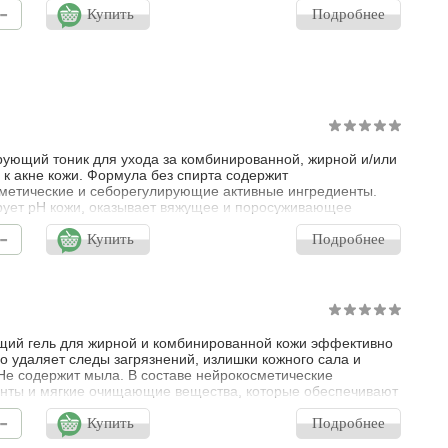
-
Купить
Подробнее
ующий тоник для ухода за комбинированной, жирной и/или
 к акне кожи. Формула без спирта содержит
метические и себорегулирующие активные ингредиенты.
ует рН кожи, оказывает вяжущее и поросуживающее
, нормализует выработку себума, устраняет жирный блеск.
-
вует выравниванию текстуры кожи, повышает ее
Купить
Подробнее
ость. Придает ощущение свежести и увлажненности, кожа
ает более здоровый ухоженный вид.
ий гель для жирной и комбинированной кожи эффективно
о удаляет следы загрязнений, излишки кожного сала и
Не содержит мыла. В составе нейрокосметические
нты и мягкие очищающие вещества, которые обеспечивают
комфорта, чистоты. Кожа становится менее жирной,
-
й, более ровной и здоровой после использования геля.
Купить
Подробнее
нкий аромат цитрусовых, в сочетании с древесными и