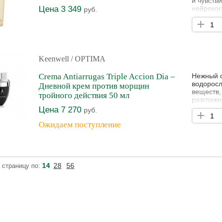
и чувстви
Цена 3 349
нейрокос
руб.
баланс к
+
Keenwell
/ OPTIMA
Crema Antiarrugas Triple Accion Dia –
Нежный о
водоросл
Дневной крем против морщин
веществ,
тройного действия 50 мл
разглажи
называем
Цена 7 270
руб.
+
Ожидаем поступление
14
28
56
 страницу по: