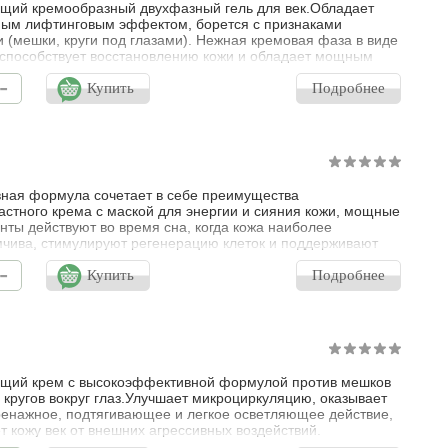
ий кремообразный двухфазный гель для век.Обладает
ым лифтинговым эффектом, борется с признаками
и (мешки, круги под глазами). Нежная кремовая фаза в виде
способствует восстановлению кожи и обладает мощным
вающим действием. Ультраосвежающая гелевая фаза
-
ачена для увлажнения, смягчения и релаксации кожи век.
Купить
Подробнее
ый гель, содержащий две различные группы ингредиентов,
ивании образует единую ф
ная формула сочетает в себе преимущества
астного крема с маской для энергии и сияния кожи, мощные
нты действуют во время сна, когда кожа наиболее
чива, стимулируют регенерацию клеток и поддерживают
нный барьер кожи, стирая признаки усталости,
-
вливая упругость и эластичность. Глубоко увлажняет кожу,
Купить
Подробнее
е мягкой и шелковистой, отдохнувшей и чрезвычайно
 Подходит для всех типов кожи, включ
щий крем с высокоэффективной формулой против мешков
 кругов вокруг глаз.Улучшает микроциркуляцию, оказывает
нажное, подтягивающее и легкое осветляющее действие,
 кожу век от внешних агрессивных воздействий.