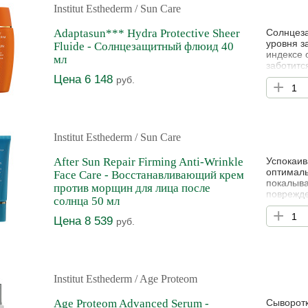
Institut Esthederm
/ Sun Care
Adaptasun*** Hydra Protective Sheer
Солнцеза
уровня з
Fluide - Солнцезащитный флюид 40
индексе 
мл
заботитс
флюид Ад
Цена 6 148
руб.
+
покрытие
кожи. До
долговре
Institut Esthederm
/ Sun Care
After Sun Repair Firming Anti-Wrinkle
Успокаив
оптималь
Face Care - Восстанавливающий крем
покалыва
против морщин для лица после
поврежде
солнца 50 мл
лучами р
+
предотвр
Цена 8 539
руб.
преждевр
эластина
Institut Esthederm
/ Age Proteom
Age Proteom Advanced Serum -
Сыворотк