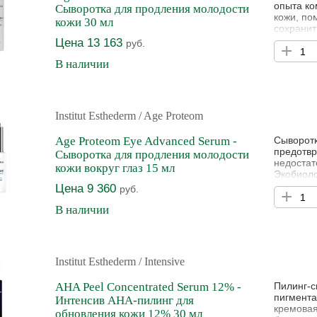
опыта ко
Сыворотка для продления молодости
кожи, по
кожи 30 мл
сохранит
оптималь
Цена 13 163
руб.
+
естестве
воздейст
В наличии
биомимет
Institut Esthederm
/ Age Proteom
Age Proteom Eye Advanced Serum -
Сыворотк
предотвр
Cыворотка для продления молодости
недостат
кожи вокруг глаз 15 мл
Экобиоло
в процес
Цена 9 360
руб.
+
области 
клиничес
В наличии
подтягив
Institut Esthederm
/ Intensive
AHA Peel Concentrated Serum 12% -
Пилинг-с
пигмента
Интенсив АНА-пилинг для
кремовая
обновления кожи 12% 30 мл