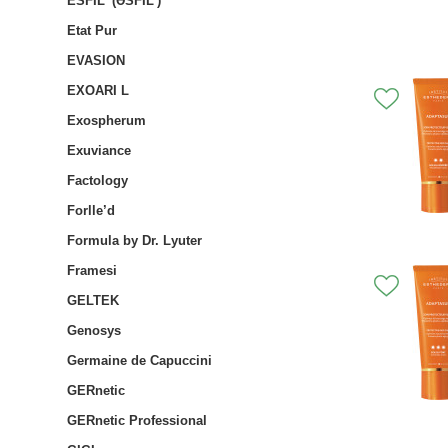
ESFIL' (ƏSFIL')
Etat Pur
EVASION
EXOARI L
Exospherum
Exuviance
Factology
Forlle’d
Formula by Dr. Lyuter
Framesi
GELTEK
Genosys
Germaine de Capuccini
GERnetic
GERnetic Professional