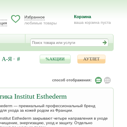
Корзина
Избранное
ваша корзина пуста
ация
любимые товары
А-Я
#
%АКЦИИ
АУТЛЕТ
способ отображения:
ика Institut Esthederm
Esthederm — премиальный профессиональный бренд
 для ухода за кожей родом из Франции.
nstitut Esthederm закрывают четыре направления в уходе
очищение, энергизацию, уход и защиту. Отдельно