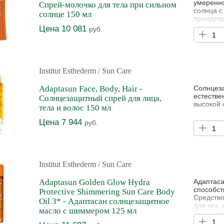
умеренно
Спрей-молочко для тела при сильном
солнца с
солнце 150 мл
преждевр
Усиливае
Цена 10 081
руб.
+
Institut Esthederm
/ Sun Care
Adaptasun Face, Body, Hair -
Солнцеза
естестве
Солнцезащитный спрей для лица,
высокой 
тела и волос 150 мл
Цена 7 944
руб.
+
Institut Esthederm
/ Sun Care
Adaptasun Golden Glow Hydra
Адаптас
способст
Protective Shimmering Sun Care Body
Средство
Oil 3* - Адаптасан солнцезащитное
для тех, 
масло с шиммером 125 мл
добавить
+