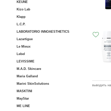
KEUNE
Kizo Lab
Klapp
L.C.P.
LABORATORIO INNOAESTHETICS
Lazartigue
Le Mieux
Lebel
LEVISSIME
M.A.D. Skincare
Maria Galland
Marini SkinSolutions
выводить на
MASKTINI
MayStar
ME LINE