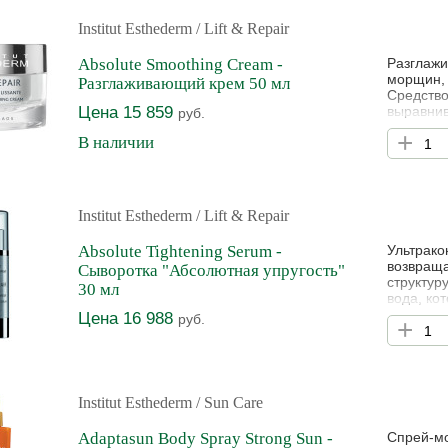
Institut Esthederm
/ Lift & Repair
Absolute Smoothing Cream -
Разглажи
морщин, 
Разглаживающий крем 50 мл
Средство
Цена 15 859
выравнив
руб.
возвраща
+
В наличии
изменени
нотками 
Institut Esthederm
/ Lift & Repair
Absolute Tightening Serum -
Ультрако
возвраща
Сыворотка "Абсолютная упругость"
структур
30 мл
вода, ко
функции 
Цена 16 988
руб.
+
стимулир
кислоты 
Institut Esthederm
/ Sun Care
Adaptasun Body Spray Strong Sun -
Спрей-мо