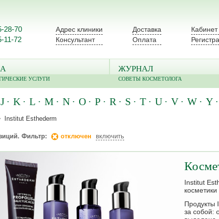
5-28-70
Адрес клиники
Доставка
Кабинет
5-11-72
Консультант
Оплата
Регистр
А
ЖУРНАЛ
ГИЧЕСКИЕ УСЛУГИ
СОВЕТЫ КОСМЕТОЛОГА
J
K
L
M
N
O
P
R
S
T
U
V
W
Y
Institut Esthederm
зиций. Фильтр:
отключен
включить
Космет
Institut 
косметики
Продукты I
за собой: 