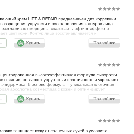
вающий крем LIFT & REPAIR предназначен для коррекции
возвращения упругости и восстановления контуров лица.
 разглаживает морщины, оказывает лифтинг-эффект и
ает цвет кожи. Контур лица восстанавливается и
ется сияние. Для всех типов кожи, Для кожи с возрастными
-
ями Тающая кремовая текстура. Цветочный акцент с
Купить
Подробнее
зелени и цитрусов.
нцентрированная высокоэффективная формула сыворотки
ет сияние, повышает упругость и эластичность и укрепляет
у эпидермиса. В основе формулы – уникальная клеточная
торая абсолютна совместима с кожей и оптимизирует
наших клеток. Запатентованная технология «REPAIR»
-
ует синтез коллагена и эластина, а сферы гиалуроновой
Купить
Подробнее
препятствует потере влаги.
лочко защищает кожу от солнечных лучей в условиях