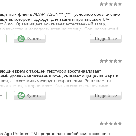
щитный флюид ADAPTASUN*** (*** - условное обозначение
ащиты, которое подходит для защиты при высоком UV-
от 8 до 10) защищает, усиливает естественный загар,
я о качестве и молодости кожи на солнце. Солнцезащитный
аптасан обладает легкой текстурой с бархатистым
-
м. Устойчиво к воде и поту. Подходит для чувствительной
Купить
Подробнее
казанная эффективность: загар более быстрый и
менный*, кожа увлажненн
ающий крем с тающей текстурой восстанавливает
ный уровень увлажнения кожи, снимает ощущения жара и
ния, а также минимизирует покраснения. Защищает от
ния клеток, которое может быть вызвано солнечными
азличного спектра, нейтрализует свободные радикалы и
-
ащает воспалительный процесс, который приводит к
Купить
Подробнее
еменному старению. Поддерживает синтез коллагена и
, предотвращает их повреждение.
а Age Proteom TM представляет собой квинтэссенцию