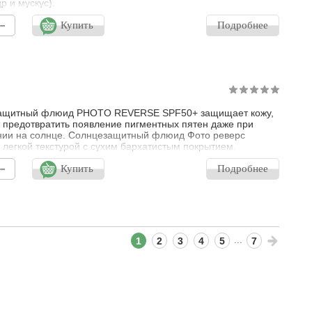
др и мускус).
-
Купить
Подробнее
ащитный флюид PHOTO REVERSE SPF50+ защищает кожу,
 предотвратить появление пигментных пятен даже при
ии на солнце. Солнцезащитный флюид Фото реверс
 легкой текстурой с сухим бархатистым покрытием.
о к воде и поту. Подходит для чувствительной кожи.
-
ая эффективность: кожа становится более светлой,
Купить
Подробнее
ой от фотостарения, пигментные пятна становятся менее
и, цвет лица выглядит более ровным
...
1
2
3
4
5
7