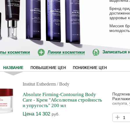
выделена 
Бренд при
достижени
здоровье к
Миссия бре
молодость 
ипы косметики
Линии косметики
Записаться 
НАЗВАНИЕ
ПОВЫШЕНИЕ ЦЕН
ПОНИЖЕНИЕ ЦЕН
Institut Esthederm
/ Body
Absolute Firming-Contouring Body
Подтягив
Разглажи
Care - Крем "Абсолютная стройность
силуэта,
и упругость" 200 мл
Цена 14 302
руб.
+