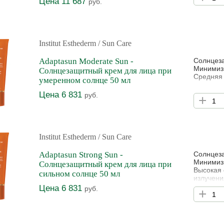
Цена 11 687
руб.
Institut Esthederm
/ Sun Care
Adaptasun Moderate Sun -
Солнцеза
Минимизи
Солнцезащитный крем для лица при
Средняя 
умеренном солнце 50 мл
Цена 6 831
руб.
+
Institut Esthederm
/ Sun Care
Adaptasun Strong Sun -
Солнцеза
Минимизи
Солнцезащитный крем для лица при
Высокая 
сильном солнце 50 мл
излучени
Чувствит
Цена 6 831
руб.
+