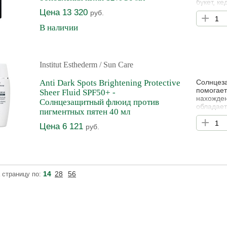
букет, ке
Цена 13 320
руб.
+
В наличии
Institut Esthederm
/ Sun Care
Anti Dark Spots Brightening Protective
Солнцез
помогает
Sheer Fluid SPF50+ -
нахожден
Солнцезащитный флюид против
обладает
пигментных пятен 40 мл
Устойчив
+
Доказанн
Цена 6 121
руб.
защищенн
заметным
14
28
56
 страницу по: