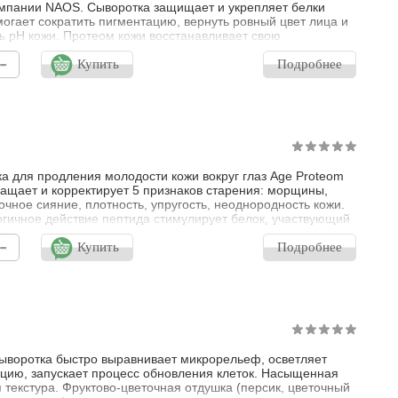
мпании NAOS. Сыворотка защищает и укрепляет белки
могает сократить пигментацию, вернуть ровный цвет лица и
ь pH кожи. Протеом кожи восстанавливает свою
ную функцию, а вместе с ней восстанавливаются и все
-
нные механизмы борьбы с признаками старения. Сыворотка
Купить
Подробнее
вует на качество протеома согласно принципам
ики, укрепляя здоровье и продле
а для продления молодости кожи вокруг глаз Age Proteom
ащает и корректирует 5 признаков старения: морщины,
очное сияние, плотность, упругость, неоднородность кожи.
гичное действие пептида стимулирует белок, участвующий
се провисания кожи, и воздействует на тонус клеток в
-
контура глаз. Эффективность сыворотки подтверждена
Купить
Подробнее
ки: 1.Область вокруг глаз мгновенно и надолго
ается, выг
ыворотка быстро выравнивает микрорельеф, осветляет
цию, запускает процесс обновления клеток. Насыщенная
 текстура. Фруктово-цветочная отдушка (персик, цветочный