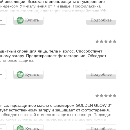
й инсоляции. Высокая степень защиты от умеренного
 индексом УФ-излучения от 7 и выше. Профилактика
еменного старения, адаптация кожи к воздействию УФ.
т и продлевает загар.
-
Купить
Подробнее
щитный спрей для лица, тела и волос. Способствует
нному загару. Предотвращает фотостарение. Обладает
степенью защиты.
-
Купить
Подробнее
ан солнцезащитное масло с шиммером GOLDEN GLOW 3*
вует естественному загару и защищает от фотостарения.
 обладает высокой степенью защиты от солнца. Подходит
кто хочет усилить загар, предотвратить старение кожи и
 коже сияния.
-
Купить
Подробнее