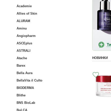
Academie
Allies of Skin
ALURAM
Aminu
Angiopharm
ASCEplus
Т
ASTRALI
НОВИНКИ
Atache
Barex
Bella Aura
BellaVita il Culto
BIODERMA
Blithe
BNS BioLab
BoLCA