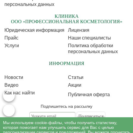
персональных данных
КЛИНИКА
ООО «ПРОФЕССИОНАЛЬНАЯ КОСМЕТОЛОГИЯ»
Юридическая информация
Лицензия
Прайс
Наши специалисты
Услуги
Политика обработки
персональных данных
ИНФОРМАЦИЯ
Новости
Статьи
Видео
Акции
Как нас найти
Публичная оферта
Подпишитесь на рассылку
Мы используем cookie-файлы, чтобы получить статистику,
Подписываясь на рассылку, Вы соглашаетесь c условиями политики
обработки
которая помогает нам улучшить сервис для Вас с целью
персональных данных
персонализации сервисов и предложений. Вы можете прочитать