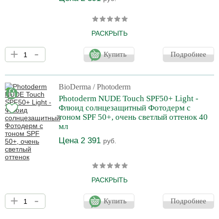
РАСКРЫТЬ
Очень высокая степень защиты для чувствительной кожи с
+
-
гиперпигментацией ("маска беременности") с тоном. Степень
Купить
Подробнее
защиты от голубого излучения 61. "Маска беременных" - это
пигментация, вызванная реакцией кожи на солнечные лучи
синего спектра. Защищает от UVB, UVA; PA++++. Выравнивает
тон кожи, осветляет, предотвращает повторное появление
BioDerma
/ Photoderm
пигментных пятен (благодаря глабридину в составе). Высокая
Photoderm NUDE Touch SPF50+ Light -
концентрация пигментов блокируе
Флюид солнцезащитный Фотодерм с
тоном SPF 50+, очень светлый оттенок 40
мл
Цена 2 391
руб.
РАСКРЫТЬ
Защита для комбинированной и жирной кожи. Солнцезащитный
+
-
флюид – это мгновенное матирование кожи,
Купить
Подробнее
противовоспалительный эффект и защита от солнца. Формула
содержит 100 % минеральных фильтров с технологией жидкой