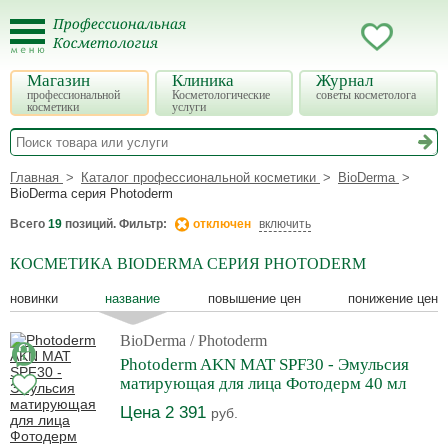
Магазин
Клиника
Журнал
профессиональной
Косметологические
советы косметолога
косметики
услуги
Главная
Каталог профессиональной косметики
BioDerma
BioDerma серия Photoderm
Всего
19
позиций. Фильтр:
отключен
включить
КОСМЕТИКА BIODERMA СЕРИЯ PHOTODERM
новинки
название
повышение цен
понижение цен
BioDerma
/ Photoderm
Photoderm AKN MAT SPF30 - Эмульсия
матирующая для лица Фотодерм 40 мл
Цена 2 391
руб.