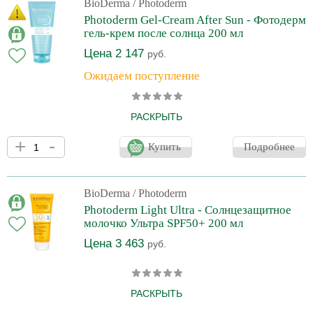
BioDerma
/ Photoderm
Photoderm Gel-Cream After Sun - Фотодерм
гель-крем после солнца 200 мл
Цена 2 147
руб.
Ожидаем поступление
РАСКРЫТЬ
Легкий и освежающий гель-крем после загара увлажняет,
+
-
успокаивает кожу. Помогает продлить загар и сделать его
Купить
Подробнее
красивым и ровным. Снимает ощущение жара и
восстанавливает эпидермис после длительного пребывания на
солнце.
BioDerma
/ Photoderm
Photoderm Light Ultra - Солнцезащитное
молочко Ультра SPF50+ 200 мл
Цена 3 463
руб.
РАСКРЫТЬ
Солнцезащитное молочко Ультра SPF50+ с очень высокой