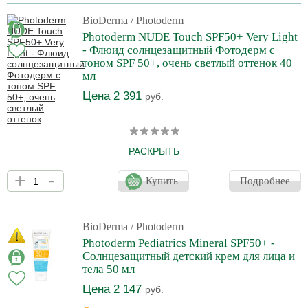
матирующей пудры. Благодаря невесомой текстуре и
шелковисто-гладкому нанесению создается пудровое покрытие,
BioDerma
/ Photoderm
которое идеально ложится на кожу.
Photoderm NUDE Touch SPF50+ Very Light
- Флюид солнцезащитный Фотодерм с
тоном SPF 50+, очень светлый оттенок 40
мл
Цена 2 391
руб.
РАСКРЫТЬ
Защита для комбинированной и жирной кожи. Солнцезащитный
+
-
флюид – это мгновенное матирование кожи,
Купить
Подробнее
противовоспалительный эффект и защита от солнца. Формула
содержит 100 % минеральных фильтров с технологией жидкой
матирующей пудры. Благодаря невесомой текстуре и
шелковисто-гладкому нанесению создается пудровое покрытие,
BioDerma
/ Photoderm
которое идеально ложится на кожу.
Photoderm Pediatrics Mineral SPF50+ -
Солнцезащитный детский крем для лица и
тела 50 мл
Цена 2 147
руб.