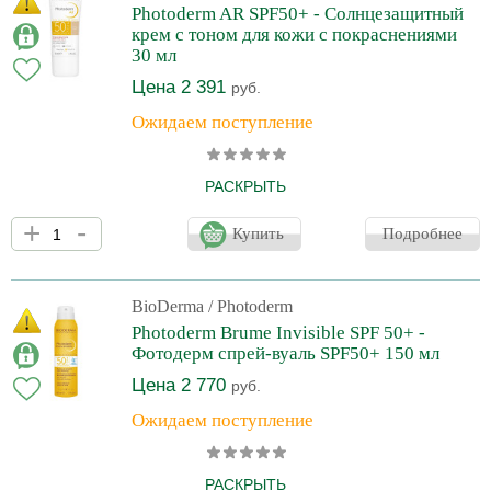
наносится и распределяется по коже, оставляет матовый
Photoderm AR SPF50+ - Солнцезащитный
финиш. Никаких белых следов и масляной пленки.
крем с тоном для кожи с покраснениями
30 мл
Цена 2 391
руб.
Ожидаем поступление
РАСКРЫТЬ
Солнцезащитный крем Bioderma Photoderm AR с фактором
+
-
защиты от UVA / UVB излучений 50+. Защищает клетки от
Купить
Подробнее
повреждения и предотвращает процессы преждевременного
старения. Идеально подходит чувствительной коже, легко
распределяется и не оставляет жирной пленки. Хорошо
переносится кожей, не раздражает. Некомедогенный.
BioDerma
/ Photoderm
Универсальный легкий тон маскирует покраснения и
Photoderm Brume Invisible SPF 50+ -
выравнивает цвет лица.
Фотодерм спрей-вуаль SPF50+ 150 мл
Цена 2 770
руб.
Ожидаем поступление
РАСКРЫТЬ