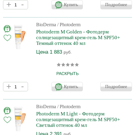
+
-
степенью защиты от солнца (защищает от UVB, UVA; PA++++)
Купить
Подробнее
для чувствительной кожи лица и тела. Оказывает увлажняющее
действие. Легкая, нелипкая текстура, становится бесцветным
после нанесения. Хорошая переносимость кожей и слизистой
глаз. Средство прошло дерматологический и
BioDerma
/ Photoderm
офтальмологический контроль. Без отдушки. Водоустойчивое.
Photoderm M Golden - Фотодерм
Стойкое к поту, песку. Стойкое на влажной коже.
солнцезащитный крем-гель M SPF50+
Фотостабильное.
Темный оттенок 40 мл
Цена 1 883
руб.
РАСКРЫТЬ
Очень высокая степень защиты для чувствительной кожи с
+
-
гиперпигментацией ("маска беременности") с тоном. Степень
Купить
Подробнее
защиты от голубого излучения 61. "Маска беременных" - это
пигментация, вызванная реакцией кожи на солнечные лучи
синего спектра. Защищает от UVB, UVA; PA++++. Выравнивает
тон кожи, осветляет, предотвращает повторное появление
BioDerma
/ Photoderm
пигментных пятен (благодаря глабридину в составе). Высокая
Photoderm M Light - Фотодерм
концентрация пигментов блокируе
cолнцезащитный крем-гель M SPF50+
Светлый оттенок 40 мл
Цена 2 391
руб.