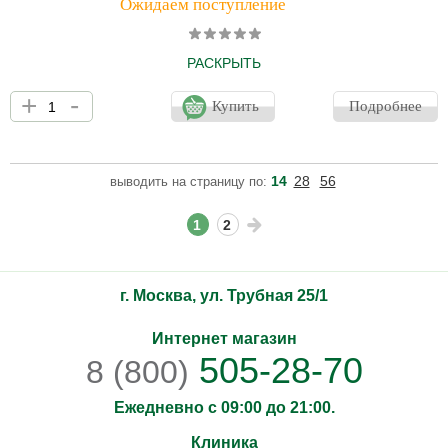
Ожидаем поступление
РАСКРЫТЬ
Photoderm Pediatrics Mineral SPF50+ Солнцезащитный детский
+
-
крем для лица и тела для младенцев с 0 месяцев (за
Купить
Подробнее
исключением недоношенных младенцев). Подходит для кожи,
склонной к атопии. Обладает высокой степенью солнцезащиты
SPF50+ и широким спектром защиты от UVB лучей и длинных и
коротких UVA лучей. 100% минеральные фильтры. Нежирная,
14
28
56
выводить на страницу по:
нелипкая текстура, быстро впитывается. Протестировано под
педиатрическим, дерматологическим и офтальмологически
1
2
г. Москва, ул. Трубная 25/1
Интернет магазин
505-28-70
8 (800)
Ежедневно с 09:00 до 21:00.
Клиника