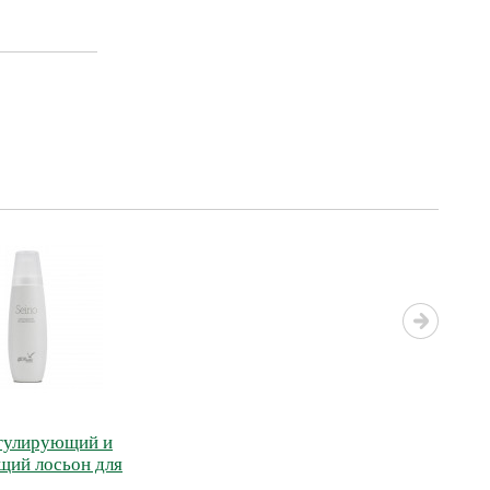
егулирующий и
щий лосьон для
ЙНО