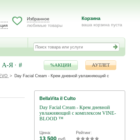
Корзина
Избранное
ваша корзина пуста
ация
любимые товары
А-Я
#
%АКЦИИ
АУТЛЕТ
 EVO
Day Facial Cream - Крем дневной увлажняющий с
BellaVita il Culto
Day Facial Cream - Крем дневной
увлажняющий с комплексом VINE-
BLOOD ™
Цена:
Рейтинг:
13 500
руб.