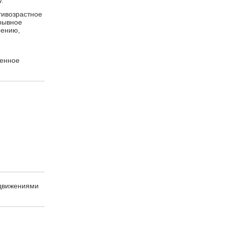
.
ивозрастное
ерывное
рению,
менное
 движениями