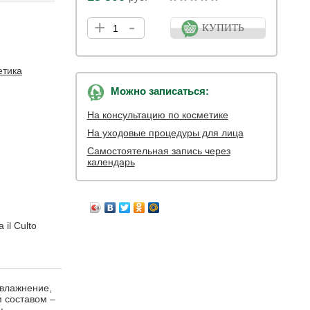
+
-
КУПИТЬ
етика
Можно записаться:
На консультацию по косметике
На уходовые процедуры для лица
Самостоятельная запись через
календарь
il Culto
увлажнение,
м составом –