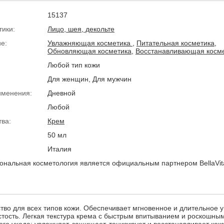
15137
тики:
Лицо, шея, декольте
е:
Увлажняющая косметика
,
Питательная косметика
,
Обновляющая косметика
,
Восстанавливающая косм
Любой тип кожи
Для женщин, Для мужчин
именения:
Дневной
Любой
тва:
Крем
50 мл
Италия
нальная косметология является официальным партнером BellaVita 
о для всех типов кожи. Обеспечивает мгновенное и длительное 
стость. Легкая текстура крема с быстрым впитыванием и роскошны