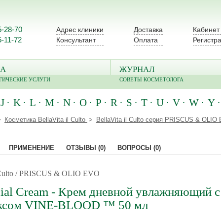
5-28-70
Адрес клиники
Доставка
Кабинет
5-11-72
Консультант
Оплата
Регистр
А
ЖУРНАЛ
ГИЧЕСКИЕ УСЛУГИ
СОВЕТЫ КОСМЕТОЛОГА
J
K
L
M
N
O
P
R
S
T
U
V
W
Y
Косметика BellaVita il Culto
BellaVita il Culto серия PRISCUS & OLIO
ПРИМЕНЕНИЕ
ОТЗЫВЫ
(0)
ВОПРОСЫ
(0)
l Culto / PRISCUS & OLIO EVO
ial Cream - Крем дневной увлажняющий с
ксом VINE-BLOOD ™ 50 мл