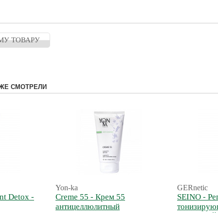
МУ ТОВАРУ
ЖЕ СМОТРЕЛИ
Yon-ka
GERnetic
nt Detox -
Creme 55 - Крем 55
SEINO - Р
антицеллюлитный
тонизирую
ванс
бюста СЕ