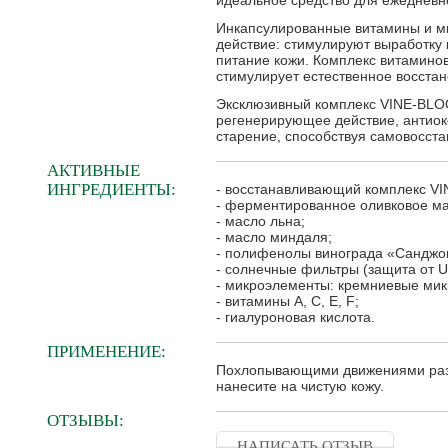
идеальное средство для ежедневно
Инкапсулированные витамины и м
действие: стимулируют выработку 
питание кожи. Комплекс витаминов
стимулирует естественное восстан
Эксклюзивный комплекс VINE-BLO
регенерирующее действие, антио
старение, способствуя самовосста
АКТИВНЫЕ
ИНГРЕДИЕНТЫ:
- восстанавливающий комплекс 
- ферментированное оливковое мас
- масло льна;
- масло миндаля;
- полифенолы винограда «Санджо
- солнечные фильтры (защита от U
- микроэлементы: кремниевые ми
- витамины A, C, E, F;
- гиалуроновая кислота.
ПРИМЕНЕНИЕ:
Похлопывающими движениями разо
нанесите на чистую кожу.
ОТЗЫВЫ:
НАПИСАТЬ ОТЗЫВ