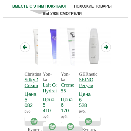
ВМЕСТЕ С ЭТИМ ПОКУПАЮТ
ПОХОЖИЕ ТОВАРЫ
ВЫ УЖЕ СМОТРЕЛИ
Christina
Yon-
Yon-
GERnetic
Silky Matte
ka
ka
SEINO -
Lait Corps
Creme 55 - Крем
Cream -
Регулирующий
Hydratant
55
Нежный
и
Цена
Цена
Detox -
антицеллюлитный
матирующий
тонизирующий
Цена
Цена
5
6
Молочко для
крем для
лосьон для
5
6
082
528
тела
тела
бюста СЕЙНО
410
170
руб.
руб.
увлажняющее
руб.
руб.
Прованс
Купить
Купить