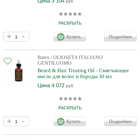
Цена 3 104
руб.
РАСКРЫТЬ
Обеспечивает среднюю фиксацию и сохранение формы.
+
-
Идеально подходит для придания формы волосам, бороде и
Купить
Подробнее
усам за один шаг, обеспечивая при этом естественный вид.
Питает, увлажняет и защищает волосы от воздействия внешних
факторов. Без парабенов.
Barex
/ OLIOSETA ITALIANO
GENTILUOMO
Beard & Hair Treating Oil - Смягчающее
масло для волос и бороды 30 мл
Цена 4 072
руб.
РАСКРЫТЬ
Смягчающее масло, которое увлажняет и придает блеск, делая
+
-
бороду и волосы мягкими, послушными и приятно пахнущими.
Купить
Подробнее
Глубоко питает, воздействуя на кожу. Защищает от сухости,
придает эластичность. Идеально подходит в качестве средства
перед бритьем для облегчения процесса бритья. Не содержит