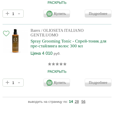
РАСКРЫТЬ
Гарантирует идеальное и комфортное бритье. Незаменим для
+
-
точного бритья и контурирования бороды и усов благодаря
Купить
Подробнее
прозрачной текстуре. Обладает выдающимися увлажняющими
и успокаивающими свойствами, снимает раздражение, делает
кожу мягкой и облегчает скольжение бритвы. Без парабенов.
Barex
/ OLIOSETA ITALIANO
GENTILUOMO
Spray Grooming Tonic - Спрей-тоник для
пре-стайлинга волос 300 мл
Цена 4 010
руб.
РАСКРЫТЬ
Идеально подходит в качестве средства перед укладкой и как
+
-
легкий фиксатор для тонких волос. Обладает увлажняющим
Купить
Подробнее
эффектом, благодаря содержанию спирта, быстро высыхает, не
оставляет следов и отлично подходит для подготовки волос к
стрижке. Предотвращает зуд и освежает кожу головы.
14
28
56
выводить на страницу по: