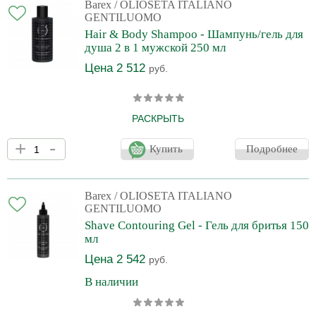
силиконов, спирта и парабенов.
Barex
/ OLIOSETA ITALIANO
GENTILUOMO
Hair & Body Shampoo - Шампунь/гель для
душа 2 в 1 мужской 250 мл
Цена 2 512
руб.
РАСКРЫТЬ
Универсальное мягкое очищающее средство для ухода за
+
-
кожей, волосами и бородой. Шампунь-гель бережно очищает
Купить
Подробнее
тело, волосы и бороду, обеспечивая увлажнение, силу и
питание для волос и бороды, а также придаёт коже мягкость и
упругость. Аромат, характеризующийся интенсивными и яркими
нотами табака, специй, дерева, амбры, ванили, розы и
Barex
/ OLIOSETA ITALIANO
ветивера, идеально подходит для современного стильного
GENTILUOMO
джентльмена с изысканным стилем.
Shave Contouring Gel - Гель для бритья 150
мл
Цена 2 542
руб.
В наличии