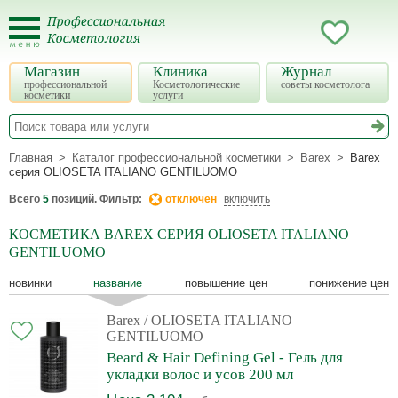
Магазин
Клиника
Журнал
профессиональной
Косметологические
советы косметолога
косметики
услуги
Главная
Каталог профессиональной косметики
Barex
Barex
серия OLIOSETA ITALIANO GENTILUOMO
Всего
5
позиций. Фильтр:
отключен
включить
КОСМЕТИКА BAREX СЕРИЯ OLIOSETA ITALIANO
GENTILUOMO
новинки
название
повышение цен
понижение цен
Barex
/ OLIOSETA ITALIANO
GENTILUOMO
Beard & Hair Defining Gel - Гель для
укладки волос и усов 200 мл