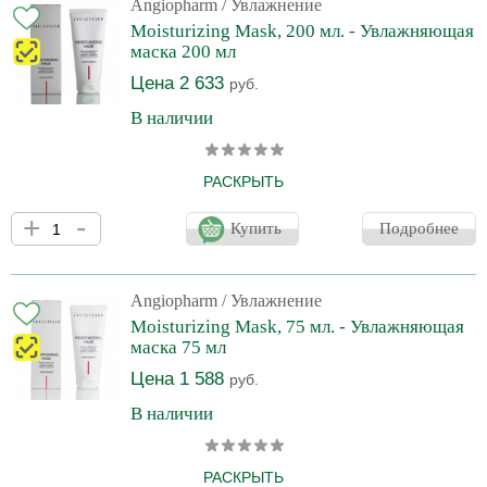
легкой текстурой, максимально быстро впитывается,
Angiopharm
/ Увлажнение
интенсивно увлажняет и питает, восстанавливает барьерные
Moisturizing Mask, 200 мл. - Увлажняющая
функции, разглаживает мелкие поверхностные морщинки,
маска 200 мл
выравнивает тон кожи, придает е
Цена 2 633
руб.
В наличии
РАСКРЫТЬ
Производитель оставляет за собой право на внесение
+
-
изменений в конструкцию и дизайн упаковки без
Купить
Подробнее
предварительного уведомления.Вы можете уточнить
информацию о внешнем виде упаковки и флакона у операторов
интернет-магазина перед оформлением заказа. Обладает
нежной текстурой, прекрасно увлажняет и питает кожу без
Angiopharm
/ Увлажнение
ощущения липкости и дискомфорта при использовании.
Moisturizing Mask, 75 мл. - Увлажняющая
Благодаря компонентам, входящим в состав, оказывает
маска 75 мл
глубокое увлажняющее действие, стим
Цена 1 588
руб.
В наличии
РАСКРЫТЬ