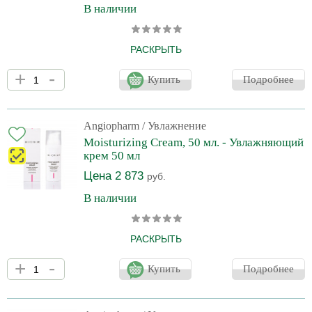
В наличии
РАСКРЫТЬ
Производитель оставляет за собой право на внесение
+
-
изменений в конструкцию и дизайн упаковки без
Купить
Подробнее
предварительного уведомления. Вы можете уточнить
информацию о внешнем виде упаковки и флакона у операторов
интернет-магазина перед оформлением заказа. Обладает
легкой текстурой, максимально быстро впитывается,
Angiopharm
/ Увлажнение
интенсивно увлажняет и питает, восстанавливает барьерные
Moisturizing Cream, 50 мл. - Увлажняющий
функции, разглаживает мелкие поверхностные морщинки,
крем 50 мл
выравнивает тон кожи, придает е
Цена 2 873
руб.
В наличии
РАСКРЫТЬ
Производитель оставляет за собой право на внесение
+
-
изменений в конструкцию и дизайн упаковки без
Купить
Подробнее
предварительного уведомления. Вы можете уточнить
информацию о внешнем виде упаковки и флакона у операторов
интернет-магазина перед оформлением заказа. Обладает