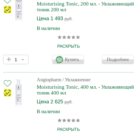
активное увлажнение кожи, освежает и наполняет ее здоровым
Moisturising Tonic, 200 мл. - Увлажняющий
сиянием. Благодаря компонентам натурального увлажняющего
тоник 200 мл
фактора быстро в
Цена 1 493
руб.
В наличии
РАСКРЫТЬ
Производитель оставляет за собой право на внесение
+
-
изменений в конструкцию и дизайн упаковки без
Купить
Подробнее
предварительного уведомления. Вы можете уточнить
информацию о внешнем виде упаковки и флакона у операторов
интернет-магазина перед оформлением заказа. Тоник
оказывает выраженное пролонгированное увлажняющее
Angiopharm
/ Увлажнение
действие, уменьшает раздражение и ускоряет процессы
Moisturising Tonic, 400 мл. - Увлажняющий
регенерации, улучшает работу фибробластов и усиливает
тоник 400 мл
синтез компонентов дермального матрикс
Цена 2 625
руб.
В наличии
РАСКРЫТЬ