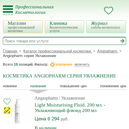
Магазин
Клиника
Журнал
профессиональной
Косметологические
советы косметолога
косметики
услуги
Главная
Каталог профессиональной косметики
Angiopharm
Angiopharm серия Увлажнение
Всего
10
позиций. Фильтр:
отключен
включить
КОСМЕТИКА ANGIOPHARM СЕРИЯ УВЛАЖНЕНИЕ
новинки
название
повышение цен
понижение цен
Angiopharm
/ Увлажнение
Light Moisturising Fluid, 200 мл. -
Увлажняющий флюид 200 мл
Цена 6 294
руб.
В наличии