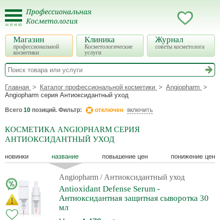
Магазин
Клиника
Журнал
профессиональной
Косметологические
советы косметолога
косметики
услуги
Главная
Каталог профессиональной косметики
Angiopharm
Angiopharm серия Антиоксидантный уход
Всего
10
позиций. Фильтр:
отключен
включить
КОСМЕТИКА ANGIOPHARM СЕРИЯ
АНТИОКСИДАНТНЫЙ УХОД
новинки
название
повышение цен
понижение цен
Angiopharm
/ Антиоксидантный уход
Antioxidant Defense Serum -
Антиоксидантная защитная сыворотка 30
мл