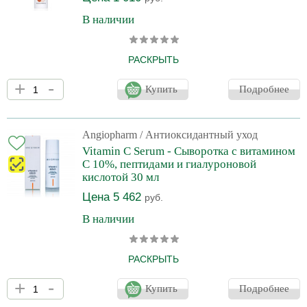
В наличии
РАСКРЫТЬ
Внимание! На фото представлен товар объемом 150 мл.
+
-
Фактический флакон товара 50 мл будет отличаться!
Купить
Подробнее
Осветляющий тоник – первый этап системной коррекции
пигментации. Воздействует на ключевые механизмы
меланогенеза и подготавливает кожу к последующему уходу,
усиливая эффективность активных ингредиентов. Результат
Angiopharm
/ Антиоксидантный уход
применения: Выравнивание общего тона кожи и осветление
Vitamin C Serum - Сыворотка с витамином
гиперпигментации Защита кожи от негативного воздействия окр
С 10%, пептидами и гиалуроновой
кислотой 30 мл
Цена 5 462
руб.
В наличии
РАСКРЫТЬ
Производитель оставляет за собой право на внесение
+
-
изменений в конструкцию и дизайн упаковки без
Купить
Подробнее
предварительного уведомления. Вы можете уточнить