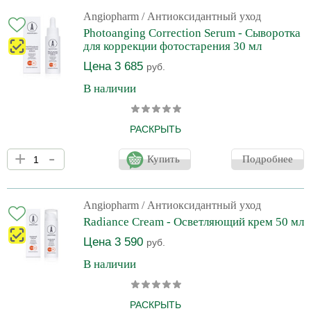
интернет-магазина перед оформлением заказа. Уходовые
процедуры с применением антиоксидантной маски направлены
Angiopharm
/ Антиоксидантный уход
на детоксикацию и предупреждение или корректировку
Photoanging Correction Serum - Сыворотка
процессов старения, связанных с внешним стрессом. Комплекс
для коррекции фотостарения 30 мл
антиоксидантов (витамин
Цена 3 685
руб.
В наличии
РАСКРЫТЬ
Производитель оставляет за собой право на внесение
+
-
изменений в конструкцию и дизайн упаковки без
Купить
Подробнее
предварительного уведомления. Вы можете уточнить
информацию о внешнем виде упаковки и флакона у операторов
интернет-магазина перед оформлением заказа. Сыворотка для
коррекции фотостарения кожи влияет на различные стадии
Angiopharm
/ Антиоксидантный уход
меланогенеза, значительно снижает активность фермента
Radiance Cream - Осветляющий крем 50 мл
тирозиназа, блокирует рецептор к меланоцитстимулирующему
гормону, препятствуе
Цена 3 590
руб.
В наличии
РАСКРЫТЬ