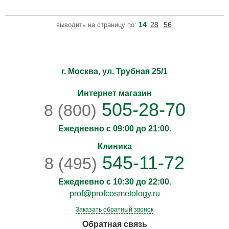
информацию о внешнем виде упаковки и флакона у операторов
интернет-магазина перед оформлением заказа. Сыворотка на
основе современной стабильной формы витамина С и пептидов
14
28
56
выводить на страницу по:
обладает антиоксидантным, противовоспалительным,
противоотечным, увлажняющим действием, повышает местный
иммунитет кожи, нормализ
г. Москва, ул. Трубная 25/1
Интернет магазин
505-28-70
8 (800)
Ежедневно с 09:00 до 21:00.
Клиника
545-11-72
8 (495)
Ежедневно с 10:30 до 22:00.
prof@profcosmetology.ru
Заказать обратный звонок
Обратная связь