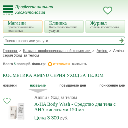
Магазин
Клиника
Журнал
профессиональной
Косметологические
советы косметолога
косметики
услуги
Главная
Каталог профессиональной косметики
Aminu
Aminu
серия Уход за телом
Всего
5
позиций. Фильтр:
отключен
включить
КОСМЕТИКА AMINU СЕРИЯ УХОД ЗА ТЕЛОМ
новинки
название
повышение цен
понижение цен
Aminu
/ Уход за телом
A-HA Body Wash - Средство для тела с
АНА-кислотами 150 мл
Цена 3 300
руб.