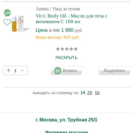
обеспечивает глубокое питание, делая кожу шелковистой,
упругой и сияющей. Этот питательный лосьон доставляет
Aminu
/ Уход за телом
антиоксиданты, витамины, гиалуроновую кислоту и питательные
Vit C Body Oil - Масло для тела с
вещества в кожу, сохраняя ее увлажненной и защищенной в
витамином С 100 мл
течени
Цена
1 890
2 700
руб.
Ваша выгода: 810 руб.
РАСКРЫТЬ
Масло для тела, обогащенное витаминами C и E, бакучиолом,
+
-
скваланом и фитокерамидами, интенсивно питает и
Купить
Подробнее
восстанавливает кожу, повышая ее эластичность и упругость.
Эта синергетическая формула обеспечивает мощную
антиоксидантную защиту, стимулирует выработку коллагена и
поддерживает естественный липидный барьер, придавая коже
14
28
56
выводить на страницу по:
здоровый и сияющий вид.
г. Москва, ул. Трубная 25/1
Интернет магазин