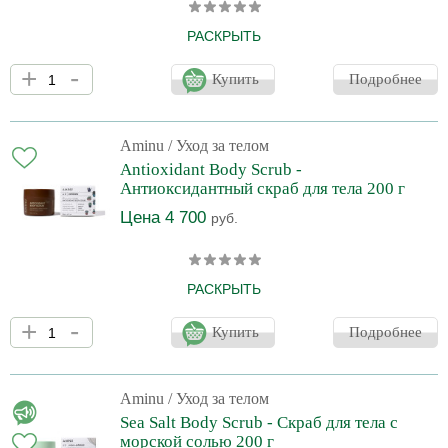
РАСКРЫТЬ
Очищающий гель для тела A-HA Body Wash с комплексом AHA-
+
-
кислот мягко отшелушивает ороговевшие клетки, стимулируя
Купить
Подробнее
обновление кожи и придавая ей гладкость. Формула,
обогащенная глицерином, мятой, солодкой, активированным
углем обеспечивает глубокое очищение, освежает и тонизирует
кожу, оставляя приятное ощущение прохлады и комфорта.
Aminu
/ Уход за телом
Antioxidant Body Scrub -
Антиоксидантный скраб для тела 200 г
Цена 4 700
руб.
РАСКРЫТЬ
Antioxidant Body Scrub для тела сочетает в себе
+
-
отшелушивающие свойства сахарных кристаллов и кофейной
Купить
Подробнее
гущи с питательным действием масла ши и витамина Е.
Обогащенный розмарином и комплексом питательных масел,
он бережно отшелушивает омертвевшие клетки, оставляя кожу
гладкой, увлажненной и сияющей.
Aminu
/ Уход за телом
Sea Salt Body Scrub - Скраб для тела с
морской солью 200 г