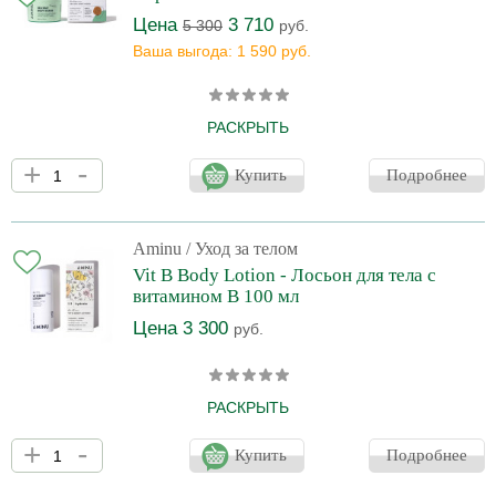
Цена
3 710
5 300
руб.
Ваша выгода: 1 590 руб.
РАСКРЫТЬ
Sea Salt Body Scrub тела сочетает в себе богатую минералами
+
-
морскую соль, которая мягко отшелушивает омертвевшие
Купить
Подробнее
клетки кожи, и ценные масла шиповника и чайного дерева,
известные своими регенерирующими и антисептическими
свойствами. Сквалан, масло перечной мяты и фенхеля
увлажняют, смягчают и тонизируют кожу, делая ее гладкой и
Aminu
/ Уход за телом
обновленной.
Vit B Body Lotion - Лосьон для тела с
витамином В 100 мл
Цена 3 300
руб.
РАСКРЫТЬ
Vit B Body Lotion, обогащенный витамином B и ниацинамидом,
+
-
интенсивно увлажняет и успокаивает кожу, восстанавливая ее
Купить
Подробнее
естественный барьер. Формула с добавлением сквалана,
керамидов, корня солодки и гиалуроновой кислоты