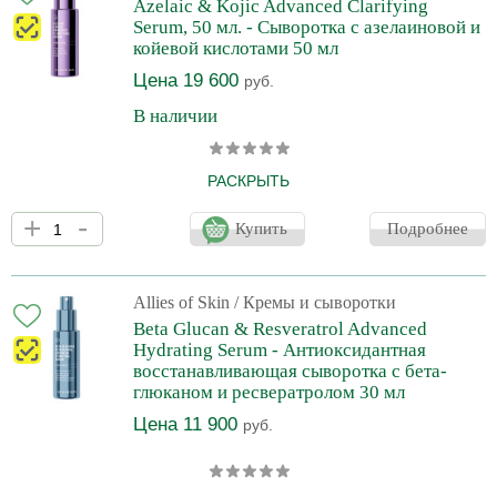
Azelaic & Kojic Advanced Clarifying
себума, неровной текстурой кожи и тусклостью. При первом
Serum, 50 мл. - Сыворотка с азелаиновой и
койевой кислотами 50 мл
Цена 19 600
руб.
В наличии
РАСКРЫТЬ
Деликатная сыворотка для коррекции несовершенств даже на
+
-
чувствительной и реактивной коже. Устраняет покраснения и
Купить
Подробнее
пятна постакне без раздражения и шелушения. Осветляет и
успокаивает, поддерживает правильный уровень
увлажненности, придает здоровое сияние. Для всех типов кожи,
особенно при высыпаниях и постакне. Сыворотка борется с
Allies of Skin
/ Кремы и сыворотки
расширенными порами, угрями, комедонами, избытком кожного
Beta Glucan & Resveratrol Advanced
себума, неровной текстурой кожи и тусклостью. При первом
Hydrating Serum - Антиоксидантная
восстанавливающая сыворотка с бета-
глюканом и ресвератролом 30 мл
Цена 11 900
руб.