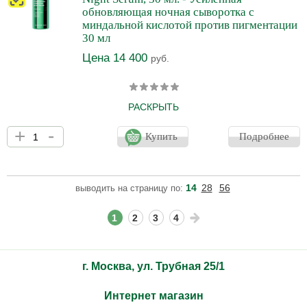
обновляющая ночная сыворотка с
миндальной кислотой против пигментации
30 мл
Цена 14 400
руб.
РАСКРЫТЬ
Ночная сыворотка нового поколения, которая устраняет
+
-
стойкую пигментацию, выравнивает и осветляет тон кожи.
Купить
Подробнее
Содержит пептидный и антиоксидантный комплексы и микс из
AHA и BHA кислот. Несмываемая пилинг-сыворотка для ночного
применения, которая дает ровный тон и рельеф кожи.
Эффективна при гиперпигментации всех видов. Сыворотка
14
28
56
выводить на страницу по:
средней плотности карамельного цвета. Состав без отдушки.
1
2
3
4
г. Москва, ул. Трубная 25/1
Интернет магазин