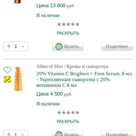
Цена 13 600
руб.
В наличии
РАСКРЫТЬ
Эта мощнейшая сыворотка с 20%-ным содержанием витамина
+
-
C,Brighten + Firm от Allies of Skin, действует как защитный
Купить
Подробнее
барьер от агрессивных факторов окружающей среды,
одновременно делая кожу эластичной и сияющей.
Инновационная укрепляющая сыворотка от Allies of skin
содержит стабильную формы 20% чистой L-аскорбиновой
Allies of Skin
/ Кремы и сыворотки
кислоты (витамин С). Витамин С проникает в глубокие слои
20% Vitamin C Brighten + Firm Serum, 8 мл.
кожи, тем самым обеспечивая максимальную антиоксидантную
- Укрепляющая сыворотка с 20%
защиту. Укрепляет к
витамином C 8 мл
Цена 4 500
руб.
В наличии
РАСКРЫТЬ
Эта мощнейшая сыворотка с 20%-ным содержанием витамина
+
-
C,Brighten + Firm от Allies of Skin, действует как защитный
Купить
Подробнее