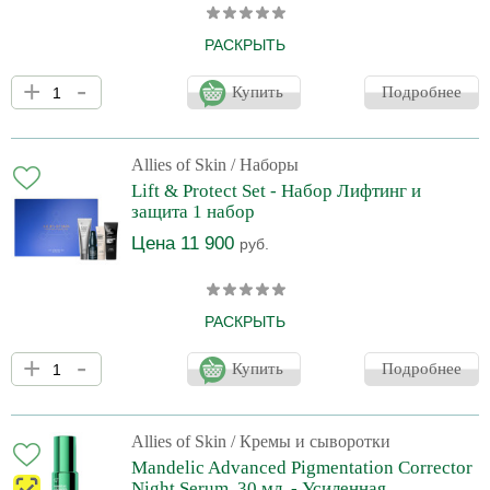
РАСКРЫТЬ
Многоступенчатый уход для всех типов кожи для сохранения
+
-
молодости, антиоксидантной защиты и сияния кожи.
Купить
Подробнее
Продуманный комплект продуктов значительно улучшает цвет и
тон кожи, устраняет тусклость, обеспечивает здоровое свечение
и glow-эффект. В наборе: 1. Molecular Silk Amino Hydrating
Cleanser, 25 ml 2. 20% Vitamin C Brighten + Firm Serum, 8 ml 3.
Allies of Skin
/ Наборы
Peptides & Antioxidants Advanced Firming Daily Treatment, 12 ml
Lift & Protect Set - Набор Лифтинг и
4. Peptides & Omegas Fi
защита 1 набор
Цена 11 900
руб.
РАСКРЫТЬ
Комплексный уход включающий все необходимые шаги для
+
-
поддержания молодости, упругости и здоровья кожи. В наборе:
Купить
Подробнее
1. Molecular Silk Amino Hydrating Cleanser, 25 ml 2. Multi Peptides
& GF Advanced Lifting Serum, 7 ml 3. Peptides & Antioxidants
Advanced Firming Daily Treatment, 12 ml 4. The One SPF 50
Invisible Sunscreen Gel , 20 ml
Allies of Skin
/ Кремы и сыворотки
Mandelic Advanced Pigmentation Corrector
Night Serum, 30 мл. - Усиленная