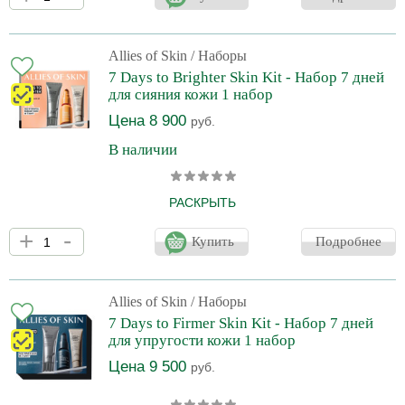
барьер от агрессивных факторов окружающей среды,
одновременно делая кожу эластичной и сияющей.
Инновационная укрепляющая сыворотка от Allies of skin
содержит стабильную формы 20% чистой L-аскорбиновой
Allies of Skin
/ Наборы
кислоты (витамин С). Витамин С проникает в глубокие слои
7 Days to Brighter Skin Kit - Набор 7 дней
кожи, тем самым обеспечивая максимальную антиоксидантную
для сияния кожи 1 набор
защиту. Укрепляет к
Цена 8 900
руб.
В наличии
РАСКРЫТЬ
Откройте для себя супер-эффективный уход за кожей от Allies
+
-
of Skin с экономичным трио, предназначенным для укрепления,
Купить
Подробнее
сияния и увлажнения кожи. В него входит ставший мировым
бестселлером увлажняющий крем Peptides & Antioxidants
Advanced Firming Daily Treatment (12 мл). Также в состав входит
культовое очищающее средство Molecular Silk Amino Hydrating
Allies of Skin
/ Наборы
Cleanser (25 мл) для идеально очищенной, увлажненной и
7 Days to Firmer Skin Kit - Набор 7 дней
подтянутой кожи; и революционная 99,
для упругости кожи 1 набор
Цена 9 500
руб.