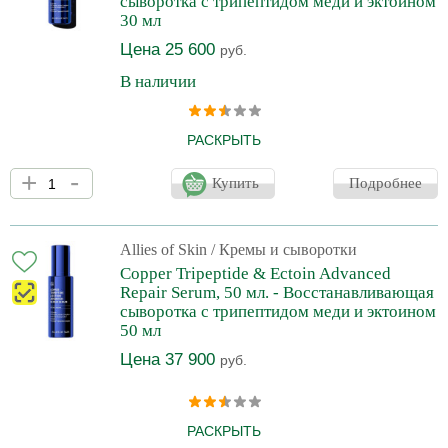
сыворотка с трипептидом меди и эктоином
30 мл
Цена 25 600
руб.
В наличии
РАСКРЫТЬ
Сыворотка с клинически проверенной
+
-
ультраконцентрированной формулой восстанавливает и
Купить
Подробнее
укрепляет кожу, минимизирует покраснение и раздражение,
уменьшает проявленность признаков старения. Для всех типов
кожи, особенно при высокой чувствительности и в
постпроцедурный период. При постоянном применении: -
Allies of Skin
/ Кремы и сыворотки
Мгновенно увлажняет кожу. - Делает кожу гладкой и сияющей. -
Copper Tripeptide & Ectoin Advanced
Значительное улучшение качества кожи. - Устранение
Repair Serum, 50 мл. - Восстанавливающая
покраснений и раздражений. -
сыворотка с трипептидом меди и эктоином
50 мл
Цена 37 900
руб.
РАСКРЫТЬ