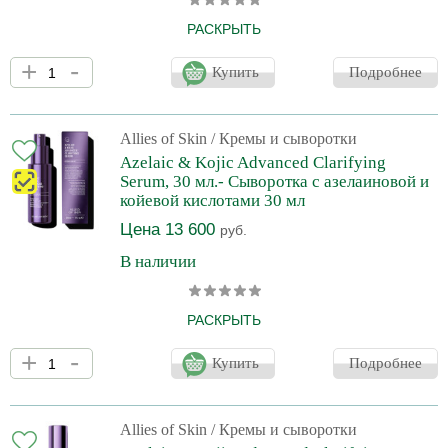
РАСКРЫТЬ
Роскошный мини-курс для комплексного ухода за кожей и
+
-
устранения признаков старения, таких как появление морщин и
Купить
Подробнее
снижение тонуса. Три уникальных продукта, отмеченные
международными наградами, объединяют усилия для
значительного улучшения качества кожи. Уже с первого
применения кожа становится более увлажненной и сияющей.
Allies of Skin
/ Кремы и сыворотки
Через 7 дней кожа станет на 82% более гладкой и упругой.
Azelaic & Kojic Advanced Clarifying
Serum, 30 мл.- Сыворотка с азелаиновой и
койевой кислотами 30 мл
Цена 13 600
руб.
В наличии
РАСКРЫТЬ
Деликатная сыворотка для коррекции несовершенств даже на
+
-
чувствительной и реактивной коже. Устраняет покраснения и
Купить
Подробнее
пятна постакне без раздражения и шелушения. Осветляет и
успокаивает, поддерживает правильный уровень
увлажненности, придает здоровое сияние. Для всех типов кожи,
особенно при высыпаниях и постакне. Сыворотка борется с
Allies of Skin
/ Кремы и сыворотки
расширенными порами, угрями, комедонами, избытком кожного