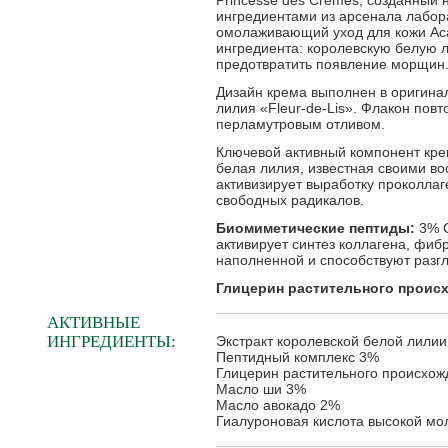
Princesse des Cremes, созданный 
ингредиентами из арсенала лабора
омолаживающий уход для кожи Aca
ингредиента: королевскую белую л
предотвратить появление морщин
Дизайн крема выполнен в оригинал
лилия «Fleur-de-Lis». Флакон повт
перламутровым отливом.
Ключевой активный компонент кре
белая лилия, известная своими в
активизирует выработку проколлаг
свободных радикалов.
Биомиметические пептиды:
3% С
активирует синтез коллагена, фиб
наполненной и способствуют раз
Глицерин растительного проис
АКТИВНЫЕ
ИНГРЕДИЕНТЫ:
Экстракт королевской белой лили
Пептидный комплекс 3%
Глицерин растительного происхо
Масло ши 3%
Масло авокадо 2%
Гиалуроновая кислота высокой мо