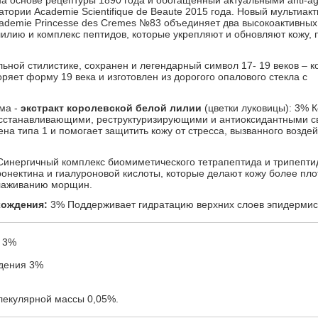
на основе рецептуры 1890 года и обогащенный актуальными anti-a
тории Academie Scientifique de Beaute 2015 года. Новый мультиак
demie Princesse des Cremes №83 объединяет два высокоактивных
илию и комплекс пептидов, которые укрепляют и обновляют кожу,
.
ьной стилистике, сохранен и легендарный символ 17- 19 веков – к
оряет форму 19 века и изготовлен из дорогого опалового стекла с
ма -
экстракт королевской белой лилии
(цветки луковицы): 3% 
осстанавливающими, реструктуризирующими и антиоксидантными с
ена типа 1 и помогает защитить кожу от стресса, вызванного возде
инергичный комплекс биомиметического тетрапептида и трипепти
ронектина и гиалуроновой кислоты, которые делают кожу более пло
глаживанию морщин.
хождения:
3% Поддерживает гидратацию верхних слоев эпидермис
и 3%
ждения 3%
лекулярной массы 0,05%.