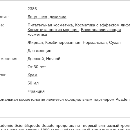
2386
тики:
Лицо, шея, декольте
е:
Питательная косметика
,
Косметика с эффектом лиф
Косметика против морщин
,
Восстанавливающая
косметика
Жирная, Комбинированная, Нормальная, Сухая
Для женщин
именения:
Дневной, Ночной
От 30 лет
тва:
Крем
50 мл
Франция
ональная косметология является официальным партнером Academ
demie Scientifiquede Beaute представляет первый винтажный кре