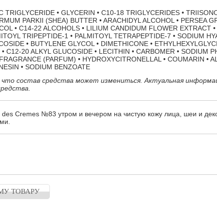
C TRIGLYCERIDE • GLYCERIN • C10-18 TRIGLYCERIDES • TRIISON
MUM PARKII (SHEA) BUTTER • ARACHIDYL ALCOHOL • PERSEA G
COL • C14-22 ALCOHOLS • LILIUM CANDIDUM FLOWER EXTRACT • 
ITOYL TRIPEPTIDE-1 • PALMITOYL TETRAPEPTIDE-7 • SODIUM H
COSIDE • BUTYLENE GLYCOL • DIMETHICONE • ETHYLHEXYLGLYCE
 C12-20 ALKYL GLUCOSIDE • LECITHIN • CARBOMER • SODIUM P
• FRAGRANCE (PARFUM) • HYDROXYCITRONELLAL • COUMARIN • A
NESIN • SODIUM BENZOATE
 что состав средства может измениться. Актуальная информа
средства.
 des Cremes №83 утром и вечером на чистую кожу лица, шеи и дек
ми.
МУ ТОВАРУ