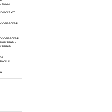
ge
тивный
 помогают
оролевская
Королевская
войствами,
йствием
да
тной и
а.