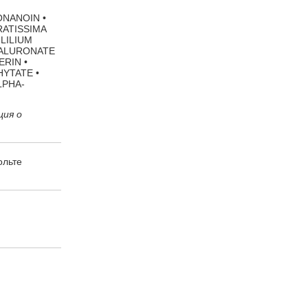
ONANOIN •
RATISSIMA
LILIUM
YALURONATE
RIN •
HYTATE •
LPHA-
ция о
ольте