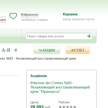
Корзина
Избранное
ваша корзина пуста
ация
любимые товары
А-Я
#
%АКЦИИ
АУТЛЕТ
remes №83 - Увлажняющий восстанавливающий крем
Academie
Princesse des Cremes №83 -
Увлажняющий восстанавливающий
крем "Принцесса"
Цена:
Рейтинг:
28 093
руб.