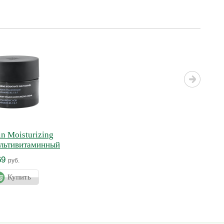
in Moisturizing
ультивитаминный
ий крем
69
руб.
Купить