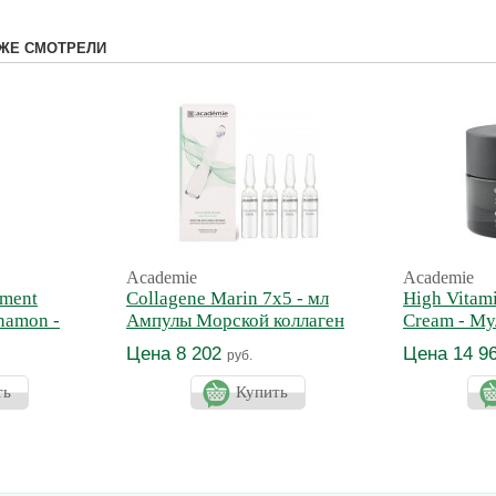
ЖЕ СМОТРЕЛИ
Academie
Academie
tment
Collagene Marin 7x5 - мл
High Vitam
namon -
Ампулы Морской коллаген
Cream - М
тональная
(Интенсивное омоложение)
увлажняющ
Цена 8 202
Цена 14 9
руб.
ица
ть
Купить