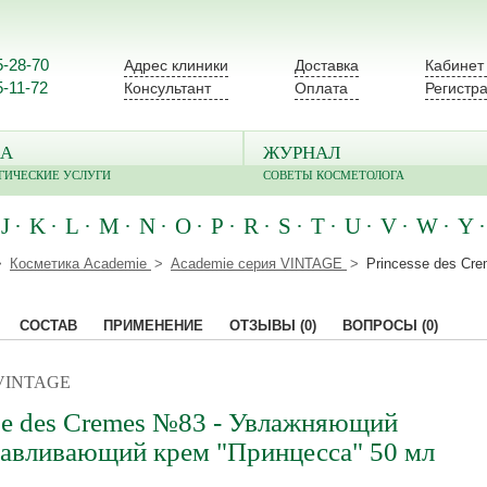
5-28-70
Адрес клиники
Доставка
Кабинет
5-11-72
Консультант
Оплата
Регистр
А
ЖУРНАЛ
ГИЧЕСКИЕ УСЛУГИ
СОВЕТЫ КОСМЕТОЛОГА
J
K
L
M
N
O
P
R
S
T
U
V
W
Y
Косметика Academie
Academie серия VINTAGE
Princesse des C
СОСТАВ
ПРИМЕНЕНИЕ
ОТЗЫВЫ
(0)
ВОПРОСЫ
(0)
 VINTAGE
se des Cremes №83 - Увлажняющий
навливающий крем "Принцесса" 50 мл