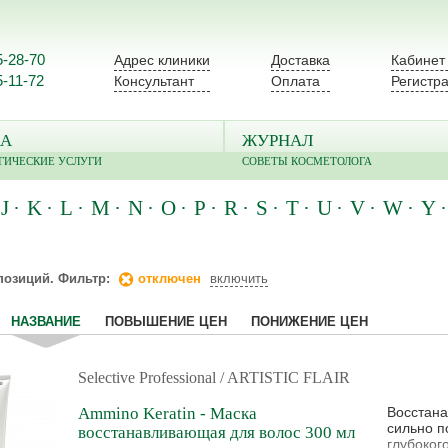
5-28-70
Адрес клиники
Доставка
Кабинет
5-11-72
Консультант
Оплата
Регистр
А
ЖУРНАЛ
ГИЧЕСКИЕ УСЛУГИ
СОВЕТЫ КОСМЕТОЛОГА
J
K
L
M
N
O
P
R
S
T
U
V
W
Y
озиций. Фильтр:
отключен
включить
НАЗВАНИЕ
ПОВЫШЕНИЕ ЦЕН
ПОНИЖЕНИЕ ЦЕН
Selective Professional
/ ARTISTIC FLAIR
Ammino Keratin - Маска
Восстана
сильно п
восстанавливающая для волос 300 мл
глубоког