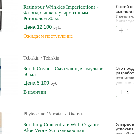
Retinopur Wrinkles Imperfections -
Легкий ф
омоложен
Флюид с инкапсулированным
Идеально
Ретинолом 30 мл
Инкапсул
стимулир
Цена 12 100
руб.
+
морщинам
(аминоки
Ожидаем поступление
размноже
Tebiskin
/ Tebiskin
Sooth Cream - Смягчающая эмульсия
Это прод
разработ
50 мл
возникаю
Цена 5 100
успокаив
руб.
действие
+
В наличии
на уровн
защитную
реабилит
Phytoceane
/ Yucatan / Юкатан
Soothing Concentrate With Organic
Ультра-л
успокаив
Aloe Vera - Успокаивающая
воздейст