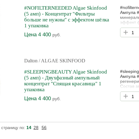
#NOFILTERNEEDED Algae Skinfood
#nofilte
Ампула #
(5 амп) - Концентрат "Фильтры
минералы
больше не нужны" с эффектом шёлка
эффект ф
1 упаковка
взморник
+
стресса,
Цена 4 400
руб.
кожи в с
суперпро
Dalton
/ ALGAE SKINFOOD
#SLEEPINGBEAUTY Algae Skinfood
#sleepin
Ампула #
(5 амп) - Двухфазный ампульный
регенери
концентрат "Спящая красавица" 1
Состав а
упаковка
укрепляе
+
#SLEEPI
Цена 4 400
руб.
регенера
раза пов
14
28
56
 страницу по: