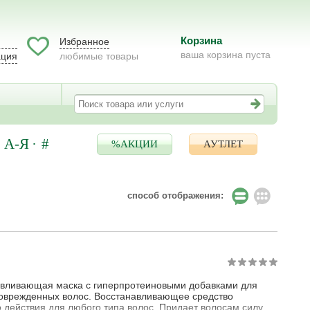
Корзина
Избранное
ваша корзина пуста
ация
любимые товары
А-Я
#
%АКЦИИ
АУТЛЕТ
способ отображения:
вливающая маска с гиперпротеиновыми добавками для
оврежденных волос. Восстанавливающее средство
о действия для любого типа волос. Придает волосам силу,