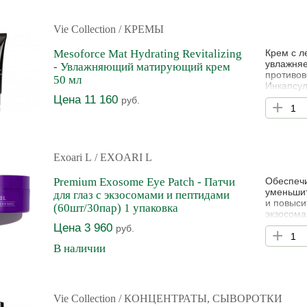
Vie Collection
/ КРЕМЫ
Mesoforce Mat Hydrating Revitalizing
Крем с л
увлажняе
- Увлажняющий матирующий крем
противов
50 мл
Инкапсул
высокомо
Цена 11 160
руб.
+
проникае
глубоких
обеспечи
Exoari L
/ EXOARI L
Premium Exosome Eye Patch - Патчи
Обеспечи
уменьшит
для глаз с экзосомами и пептидами
и повыси
(60шт/30пар) 1 упаковка
экзосома
восстано
Цена 3 960
руб.
+
Уменьшен
повышени
В наличии
приз
Vie Collection
/ КОНЦЕНТРАТЫ, СЫВОРОТКИ