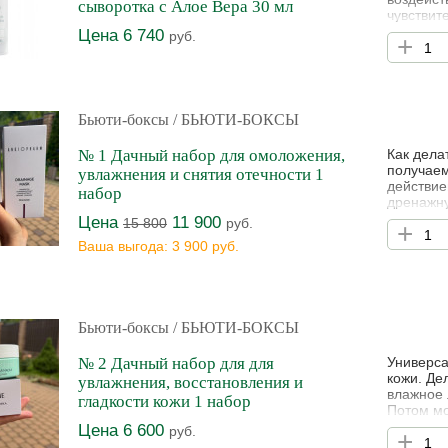
сыворотка с Алое Вера 30 мл
чувствит
Органиче
Цена 6 740
руб.
+
раздраже
действие
свойства
Бьюти-боксы
/ БЬЮТИ-БОКСЫ
№ 1 Дачный набор для омоложения,
Как дела
получае
увлажнения и снятия отечности 1
действие
набор
дренажну
больше. 
Цена
11 900
15 800
руб.
+
рублей. В
Ваша выгода: 3 900 руб.
Гликолев
предназн
Бьюти-боксы
/ БЬЮТИ-БОКСЫ
№ 2 Дачный набор для для
Универса
кожи. Де
увлажнения, восстановления и
влажное 
гладкости кожи 1 набор
Потом мо
области 
Цена 6 600
руб.
+
Идеально