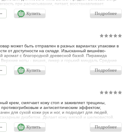
легкость при расчесывании, питает, восстанавливает.
-
Купить
Подробнее
овар может быть отправлен в разных вариантах упаковки в
сти от доступности на складе. Изысканный вишнёво-
й аромат с благородной древесной базой. Пирамида
 Верхние ноты - вишня, ликер и горький миндаль Средние
ишня, турецкая роза, жасмин, самбак Базовые ноты - бобы
-
андал, ветивер и белый кедр
Купить
Подробнее
ный крем, смягчает кожу стоп и заживляет трещины,
 противогрибковым и антисептическим эффектом;
ачен для сухой кожи рук и ног, и подходит для людей,
сахарным диабетом. Делает кожу мягкой и шелковистой.
-
Купить
Подробнее