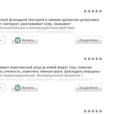
егкой флюидной текстурой и свежим ароматом цитрусовых
т, матирует, разглаживает кожу, оказывает
оспалительное и антиоксидантное действие.
ированная в многослойные микровезикулы
лекулярная гиалуроновая кислота максимально глубоко
-
т в кожу, что способствует уплотнению кожи и заполнению
Купить
Подробнее
 морщин. Низкомолекулярная гиалуроновая кислота
вает быстрое и пролонгированное увлажнение. Липоамин
вают комплексный уход за кожей вокруг глаз, помогая
ь отечность, осветлить темные круги, разгладить морщины
ть микроциркуляцию. Инновационная формула с
ми, пептидами, ниацинамидом и церамидами помогает
вить кожу и вернуть ей свежесть и упругость. Воздействие:
-
ие отечности и темных кругов. Разглаживание морщин и
Купить
Подробнее
е упругости кожи. Улучшение микроциркуляции и снятие