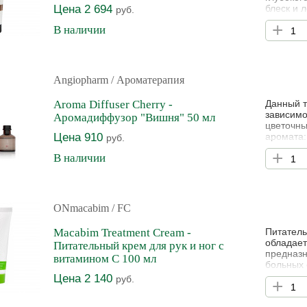
Цена 2 694
блеск и 
руб.
+
В наличии
Angiopharm
/ Ароматерапия
Aroma Diffuser Cherry -
Данный т
зависимо
Аромадиффузор "Вишня" 50 мл
цветочны
Цена 910
аромата:
руб.
ноты - в
+
В наличии
тонка, с
ONmacabim
/ FC
Macabim Treatment Cream -
Питатель
обладает
Питательный крем для рук и ног с
предназн
витамином С 100 мл
больных 
Цена 2 140
руб.
+