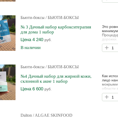
рублей. 
маслом м
Бьюти-боксы
/ БЬЮТИ-БОКСЫ
№ 3 Дачный набор карбокситерапия
Это ровн
минимум 
для дома 1 набор
Процедур
Цена 4 240
дорожки.
руб.
Весь! Ег
+
В наличии
маску. И
быть пощ
минут, с
Бьюти-боксы
/ БЬЮТИ-БОКСЫ
№4 Дачный набор для жирной кожи,
Как испо
лицо нан
склонной к акне 1 набор
мокрыми 
Цена 6 600
области 
руб.
вначале 
+
Цена про
1-2 раза
Микрошл
Dalton
/ ALGAE SKINFOOD