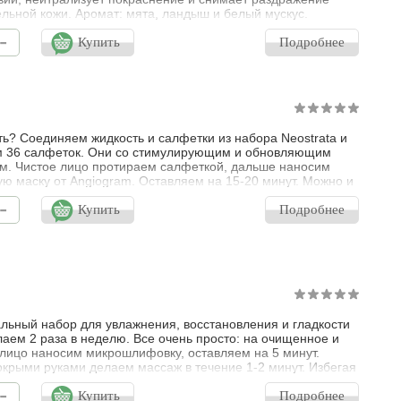
ельной кожи. Аромат: мята, ландыш и белый мускус.
ское Алоэ Вера интенсивно увлажняет, снимает
-
ния, оказывает противовоспалительное и успокаивающее
Купить
Подробнее
. Экстракт жании рубенс обладает антиоксидантными
ми, помогает увлажнять кожу, стиму
ть? Соединяем жидкость и салфетки из набора Neostrata и
м 36 салфеток. Они со стимулирующим и обновляющим
м. Чистое лицо протираем салфеткой, дальше наносим
ю маску от Angiogram. Оставляем на 15-20 минут. Можно и
Набор минимум на 36 процедур. Цена процедуры - 350
-
 наборе: NeoStrata Smooth Surface Glycolic Peel -
Купить
Подробнее
ый пилинг с 10% содержанием гликолевой кислоты
ачен для домашнего прим
льный набор для увлажнения, восстановления и гладкости
лаем 2 раза в неделю. Все очень просто: на очищенное и
лицо наносим микрошлифовку, оставляем на 5 минут.
крыми руками делаем массаж в течение 1-2 минут. Избегая
вокруг глаз. Смываем, наносим питательную маску.
-
е питание и увлажнение. Цена 1 процедуры максимум 140
Купить
Подробнее