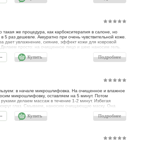
В наборе: Optime Nourishing Mask - Питательная маска с
оной и цер
о такая же процедура, как карбокситерапия в салоне, но
в 5 раз дешевле. Аккуратно при очень чувствительной коже.
а дает увлажнение, сияние, эффект кожи для ковровой
 Делаем просто: на очищенное лицо и шею наносим гель.
о много, но он должен быть очень толстым слоем. Сверху
-
 не пугаемся, в начале услышите прямо шипение и может
Купить
Подробнее
ипывание, но достаточно приятное:) оставляем на 15-20
мыва
льзуем: в начале микрошлифовка. На очищенное и влажное
осим микрошлифовку, оставляем на 5 минут. Потом
руками делаем массаж в течение 1-2 минут. Избегая
вокруг глаз. Смываем, наносим очищающую маску. Она
будет пощипывать, это норма. Смываем через 15-20 минут.
-
цедуры 140 рублей. Такой набор идеален для подростков.
Купить
Подробнее
 в неделю. В наборе: Optime Microdermabrasive -
ифовка предназначен дл