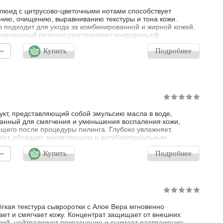
люид с цитрусово-цветочными нотами способствует
ию, очищению, выравниванию текстуры и тона кожи.
 подходит для ухода за комбинированной и жирной кожей.
ированный ретинол разглаживает микрорельеф,
ует синтез коллагена и эластина, омолаживает, борется с
-
и, выравнивает тон кожи. Липоаминокислота
Купить
Подробнее
слота + глицин) уменьшает выработку кожного сала,
ние бактерий и появление черных точек. Эк
укт, представляющий собой эмульсию масла в воде,
анный для смягчения и уменьшения воспаления кожи,
щего после процедуры пилинга. Глубоко увлажняет,
ает, обладает заживляющим и антибактериальным
м, улучшает сопротивляемость кожи, укрепляет ее структуру
-
е клеток и эпидермиса, образует на поверхности кожи
Купить
Подробнее
 пленку, сокращая сроки восстановления в ранний
ационный период после любых травми
ёгкая текстура сывроротки с Алое Вера мгновенно
ает и смягчает кожу. Концентрат защищает от внешних
вий, нейтрализует покраснение и снимает раздражение