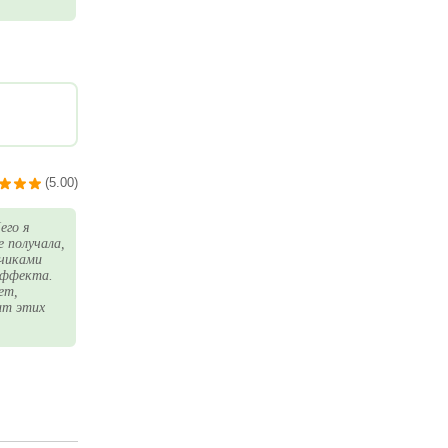
(5.00)
его я
е получала,
ьчиками
эффекта.
ет,
ит этих