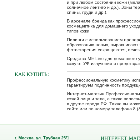
и при любом состоянии кожи (мела
солнечное лентиго и др.). Зоны тер
спины, груди и др.).
В арсенале бренда как профессион
космецевтика для домашнего ухода
типов кожи.
Пилинги с использованием препар
образованию новых, выравнивают 
фотостарения сокращаются, исчез
Средства ME Line для домашнего 
кожу от УФ-излучения и предотвр
КАК КУПИТЬ:
Профессиональную косметику испан
гарантируем подлинность продукци
Интернет-магазин Профессиональна
кожей лица и тела, а также волос
в другие города РФ. Также вы мож
сайте или по номеру телефона 8 (8
г. Москва, ул. Трубная 25/1
ИНТЕРНЕТ-МАГ