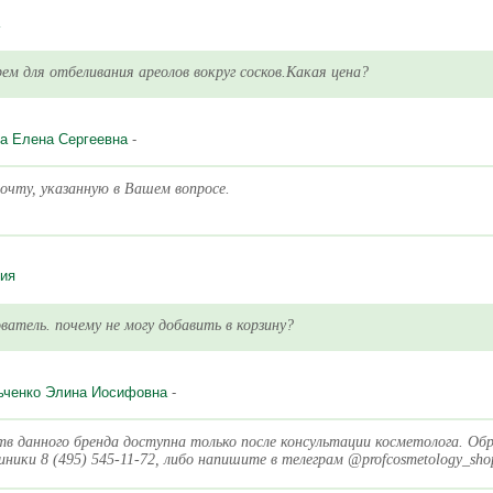
ем для отбеливания ареолов вокруг сосков.Какая цена?
а Елена Сергеевна
-
очту, указанную в Вашем вопросе.
ия
ватель. почему не могу добавить в корзину?
ьченко Элина Иосифовна
-
тв данного бренда доступна только после консультации косметолога. Об
ники 8 (495) 545-11-72, либо напишите в телеграм @profcosmetology_sho