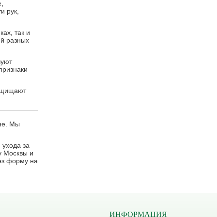
,
и рук,
ах, так и
ей разных
вуют
признаки
защищают
не. Мы
 ухода за
у Москвы и
ез форму на
ИНФОРМАЦИЯ