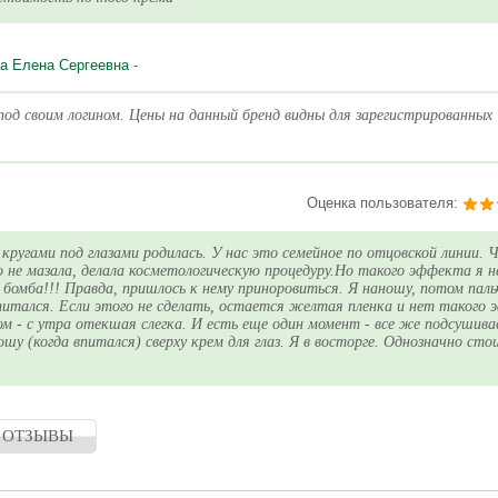
а Елена Сергеевна
-
од своим логином. Цены на данный бренд видны для зарегистрированных
Оценка пользователя:
ругами под глазами родилась. У нас это семейное по отцовской линии. Ч
о не мазала, делала косметологическую процедуру.Но такого эффекта я н
 бомба!!! Правда, пришлось к нему приноровиться. Я наношу, потом пал
итался. Если этого не сделать, остается желтая пленка и нет такого 
ом - с утра отекшая слегка. И есть еще один момент - все же подсушива
шу (когда впитался) сверху крем для глаз. Я в восторге. Однозначно сто
 ОТЗЫВЫ