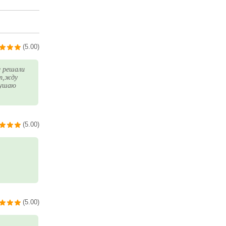
(5.00)
е решали
ет,жду
нушаю
(5.00)
(5.00)