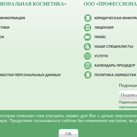
СИОНАЛЬНАЯ КОСМЕТИКА»
ООО «ПРОФЕССИОНА
 ИНФОРМАЦИЯ
ЮРИДИЧЕСКАЯ ИНФОР
ЕТИКИ
ЛИЦЕНЗИЯ
ОК
ПРАЙС
НАШИ СПЕЦИАЛИСТЫ
УСЛУГИ
КАЛЕНДАРЬ ПРОЦЕДУР
РАБОТКИ ПЕРСОНАЛЬНЫХ ДАННЫХ
ПОЛИТИКА ОБРАБОТКИ
Подпиши
Подписывая
персональ
 которая помогает нам улучшить сервис для Вас с целью персонал
ера. Продолжая пользоваться сайтом без изменения настроек, вы 
©
Профессиональная косметология
, 2007 - 2026
ся в соответствии c законом РФ «Об авторском праве и смежных правах». И
OK