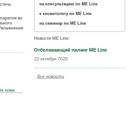
стичь
на консультацию по ME Line
к косметологу по ME Line
паратов во
льного
на семинар по ME Line
 Увлажнение
Новости ME Line:
Отбеливающий пилинг ME Line
22 октября 2020
Все новости
ие кожи