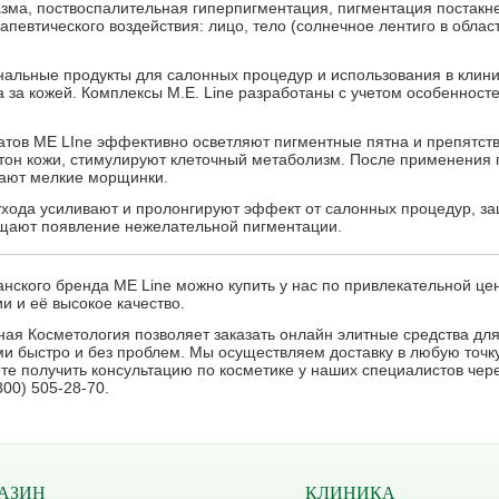
зма, поствоспалительная гиперпигментация, пигментация постакне
апевтического воздействия: лицо, тело (солнечное лентиго в област
альные продукты для салонных процедур и использования в клиник
 за кожей. Комплексы M.E. Line разработаны с учетом особенност
атов ME LIne эффективно осветляют пигментные пятна и препятст
тон кожи, стимулируют клеточный метаболизм. После применения 
ают мелкие морщинки.
ухода усиливают и пролонгируют эффект от салонных процедур, 
ащают появление нежелательной пигментации.
ского бренда ME Line можно купить у нас по привлекательной це
и и её высокое качество.
я Косметология позволяет заказать онлайн элитные средства для
ами быстро и без проблем. Мы осуществляем доставку в любую точк
ете получить консультацию по косметике у наших специалистов чер
00) 505-28-70.
АЗИН
КЛИНИКА