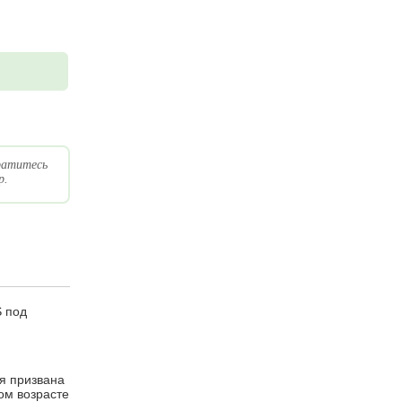
ратитесь
p.
S под
я призвана
ом возрасте