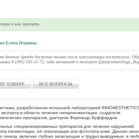
вара и как заказать
ко Елена Игоревна
-
тв данного бренда доступна только после консультации косметолога. Об
ники 8 (495) 545-11-72, либо напишите в телеграм @profcosmetology_sho
МУ ТОВАРУ
ВСЕ ВОПРОСЫ
 система, разработанная испанской лабораторией INNOAESTHETIC
 эксперта в области лечения гиперпигментации, создателя
евтических препаратов, доктором Фернандо Буффардом.
кальных специализированных препаратов для лечения нарушений
ипа пигментации, её локализации или фототипа кожи. Данная лини
о генеза, включая глубоко залегающие и трудно выводимые, в люб