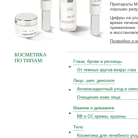
Препараты M.
хороших резу
Цифры на упа
время лечени
применения. 
и восстановл
Подробно о к
КОСМЕТИКА
ПО ТИПАМ:
Глаза, брови и ресницы
От темных кругов вокруг глаз
Лицо, шея, декольте
Антиоксидантный уход и сия
Очищение кожи лица
Макияж и демакияж
BB и CC кремы, кушоны
Тело
Косметика для лечебного ухо