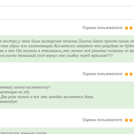
Оценка пользователя:
ин восторг,у меня была застарелая мелизма.Тысячи банок просто никак н
астик убрал всю пигментацию.Косметолог заверяет что рецидива не буд
ть в это.От пилинга я отказалась,это личное моё решение поэтому не в
ов,чисто домашний уход вернул мне улыбку перед зеркалом!!!!
Оценка пользователя:
сметику моему косметологу!
ментация на лбу.
. Два раза пилинг и вся эта линейка косметики дома.
екомендую
Оценка пользователя:
стоимость ночного крема