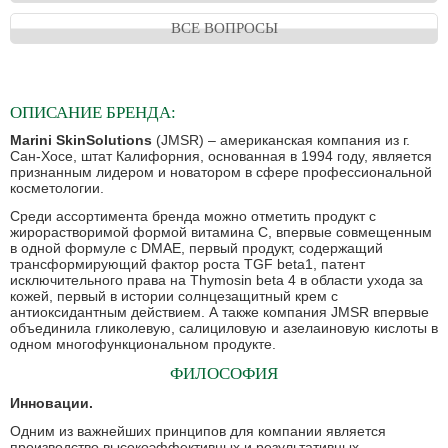
ВСЕ ВОПРОСЫ
ОПИСАНИЕ
БРЕНДА:
Marini SkinSolutions
(JMSR) – американская компания из г.
Сан-Хосе, штат Калифорния, основанная в 1994 году, является
признанным лидером и новатором в сфере профессиональной
косметологии.
Среди ассортимента бренда можно отметить продукт с
жирорастворимой формой витамина C, впервые совмещенным
в одной формуле с DMAE, первый продукт, содержащий
трансформирующий фактор роста TGF beta1, патент
исключительного права на Thymosin beta 4 в области ухода за
кожей, первый в истории солнцезащитный крем с
антиоксидантным действием. А также компания JMSR впервые
объединила гликолевую, салициловую и азелаиновую кислоты в
одном многофункциональном продукте.
ФИЛОСОФИЯ
Инновации.
Одним из важнейших принципов для компании является
производство высокоэффективных и результативных