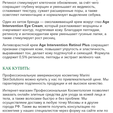
Ретинол стимулирует клеточное обновление, за счёт чего
сокращает глубину морщин и уменьшает их видимость,
сглаживает текстуру, сужает расширенные поры, а также
осветляет пигментацию и нормализует выделение себума.
Один из хитов бренда — омолаживающий крем вокруг глаз
Age
Intervention Eye Cream
, который разглаживает морщины и
очерчивает контур, подтягивая кожу. Благодаря пептидам,
ретинолу и антиоксидантам крем уменьшает гусиные лапки, а
также стимулирует рост ресниц.
Антивозрастной крем
Age Intervention Retinol Plus
сокращает
признаки старения кожи, повышает упругость и эластичность,
выравнивает тон, делает кожу подтянутой и сияющей. Формула
содержит 0,5% ретинола, пептиды и экстракт зелёного чая.
КАК КУПИТЬ:
Профессиональную американскую косметику Marini
SkinSolutions можно купить у нас по привлекательной цене. Мы
гарантируем подлинность продукции и её высокое качество.
Интернет-магазин Профессиональная Косметология позволяет
заказать онлайн элитные средства для ухода за кожей лица и
тела, а также волосами быстро и без проблем. Мы
осуществляем доставку в любую точку Москвы и в другие
города РФ. Также вы можете получить консультацию по
косметике у наших специалистов через форму на сайте или по